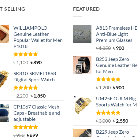
T SELLING
FEATURED
WILLIAMPOLO
A813 Frameless H
Genuine Leather
Anti-Blue Light
Popular Wallet for Men
Premium Glasses
P1018
Original
Curre
৳
1,350
৳
900
price
price
B253 Jeep Zero
was:
is:
Rated
5.00
Original
Current
৳
1,100
৳
890
Genuine Leather Be
out of 5
৳ 1,350.
৳ 900.
price
price
for Men
SK81G SKMEI 1868
was:
is:
Digital Sport Watch
৳ 1,100.
৳ 890.
Rated
5.00
Original
Curre
৳
1,200
৳
900
out of 5
price
price
Rated
5.00
Original
Current
৳
2,200
৳
1,850
UM25E OULM Big 
was:
is:
out of 5
price
price
Sports Watch for 
৳ 1,200.
৳ 900.
CP1067 Classic Mesh
was:
is:
Caps - Breathable and
৳ 2,200.
৳ 1,850.
adjustable
Rated
5.00
Original
Cur
৳
3,000
৳
2,550
out of 5
price
pric
B229 Jeep Zero
was:
is:
Rated
Original
5.00
Current
৳
950
৳
699