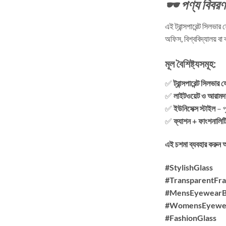
🕶️
পণ্য বিবরণ
এই ট্রান্সপারেন্ট সিল
অফিস, বিশ্ববিদ্যালয় 
মূল বৈশিষ্ট্যসমূহ:
✅
ট্রান্সপারেন্ট সিলভার
✅
লাইটওয়েট ও আরামদ
✅
ইউনিসেক্স স্টাইল
– প
✅
ফ্যাশন + ফাংশনালিট
এই চশমা ব্যবহার করুন 
#StylishGlass
#TransparentFr
#MensEyewear
#WomensEyewe
#FashionGlass