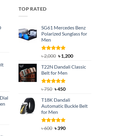
TOP RATED
D
SG61 Mercedes Benz
Polarized Sunglass for
Men
nt
Rated
5.00
Original
Current
৳
2,000
৳
1,200
out of 5
price
price
lt
T22N Dandali Classic
was:
is:
Belt for Men
৳ 2,000.
৳ 1,200.
nt
Rated
Original
5.00
Current
৳
750
৳
450
out of 5
price
price
Dial
T18K Dandali
was:
is:
Men
Automatic Buckle Belt
৳ 750.
৳ 450.
for Men
rent
e
Rated
Original
5.00
Current
৳
600
৳
390
out of 5
price
price