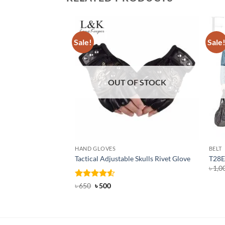
Sale!
Sale
OUT OF STOCK
HAND GLOVES
BELT
Tactical Adjustable Skulls Rivet Glove
T28E 
৳
1,0
Rated
Original
4.5
Current
৳
650
৳
500
price
price
out of 5
was:
is:
৳ 650.
৳ 500.