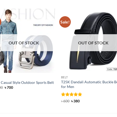
!
Sale!
OUT OF STOCK
OUT OF STOCK
BELT
T25K Dandali Automatic Buckle B
Casual Style Outdoor Sports Belt
for Men
Original
Current
00
৳
700
price
price
was:
is:
৳ 1,000.
৳ 700.
Rated
Original
5
Current
৳
600
৳
380
price
price
out of 5
was:
is:
৳ 600.
৳ 380.