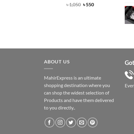
Original
Current
৳
1,050
৳
550
price
price
was:
is:
৳ 1,050.
৳ 550.
ABOUT US
Got
MahirExpress is an ultimate
shopping destination where you
Eve
can shop the widest selection of
Products and have them delivered
to you directly..