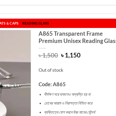
ATS & CAPS
READING GLASS
A865 Transparent Frame
Premium Unisex Reading Glas
Original
Current
৳
1,500
৳
1,150
price
price
was:
is:
Out of stock
৳ 1,500.
৳ 1,150.
Code: A865
দীর্ঘক্ষণ পরে থাকলেও অস্বস্তি হয় না
চোখের আরাম ও নিরাপত্তা নিশ্চিত করে
ব্যক্তিত্বে যোগ করবে উচ্চ মানের সৌন্দর্য