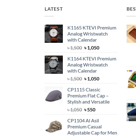
LATEST
BES
K1165 KTEVI Premium
Analog Wristwatch
with Calendar
Original
Current
৳
1,500
৳
1,050
price
price
K1164 KTEVI Premium
was:
is:
Analog Wristwatch
৳ 1,500.
৳ 1,050.
with Calendar
Original
Current
৳
1,500
৳
1,050
price
price
CP1115 Classic
was:
is:
Premium Flat Cap –
৳ 1,500.
৳ 1,050.
Stylish and Versatile
Original
Current
৳
1,050
৳
550
price
price
CP1104 Al Asil
was:
is:
Premium Casual
৳ 1,050.
৳ 550.
Adjustable Cap for Men