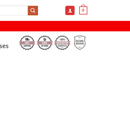
0
ses