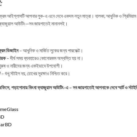
:
ভার ফ্রেম আইগ্লাসটি আপনার লুক-এ এনে দেবে একদম নতুন মাত্রা। হালকা, আধুনিক ও প্রিমিয়
বা ক্যাজুয়াল আউটিং—সব জায়গাতেই মানানসই।
 ফ্রেম ডিজাইন
– আধুনিক ও মার্জিত লুকের জন্য পারফেক্ট।
ায়ক
– দীর্ঘ সময় ব্যবহারেও কোনোরকম অস্বস্তি হয় না।
ুরুষ ও নারীদের জন্য একইভাবে উপযোগী।
ি
– শুধু স্টাইল নয়, চোখের সুরক্ষাও নিশ্চিত করে।
অফিসে, পড়াশোনায় কিংবা ক্যাজুয়াল আউটিং-এ – সব জায়গাতেই আপনাকে দেবে স্মার্ট ও স্টা
ameGlass
BD
arBD