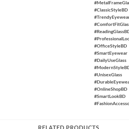
#MetalFrameGla
#ClassicStyleBD
#TrendyEyewea
#ComfortFitGlas
#ReadingGlassB
#ProfessionalLo
#OfficeStyleBD
#SmartEyewear
#DailyUseGlass
#ModernStyleB
#UnisexGlass
#DurableEyewe
#OnlineShopBD
#SmartLookBD
#FashionAccess
RELATED PRODUCTS