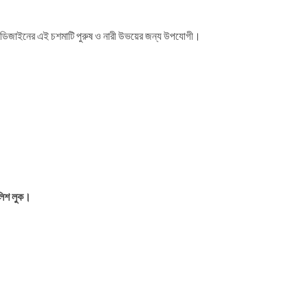
াম ডিজাইনের এই চশমাটি পুরুষ ও নারী উভয়ের জন্য উপযোগী।
ইলিশ লুক।