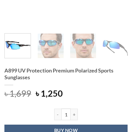
A899 UV Protection Premium Polarized Sports
Sunglasses
Original
Current
৳
1,699
৳
1,250
price
price
was:
is:
৳ 1,699.
৳ 1,250.
A899 UV Protection Premium Polari
BUY NOW