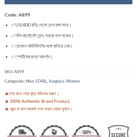
Code: A899
✅UV400 রশ্মি থেকে চোখ রক্ষা করে।
✅পলি‑কার্বোনেট লেন্স, সহজে দাগ পরেনা।
✅যেকোন আউটফিটের সঙ্গে মানিয়ে নেয়।
✅স্পোর্টসের জন্য আদর্শ্য।
SKU:
A899
Categories:
Men
,
STARL
,
Sunglass
,
Women
🔥পণ্য হাতে পেয়ে মূল্য পরিশোধ করুন ।
🔥 100% Authentic Brand Product.
🔥 পছন্দ না হলে সহজেই পণ্য ফেরত দেয়ার সুযোগ।