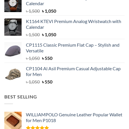
Calendar
Original
Current
৳
1,500
৳
1,050
price
price
K1164 KTEVI Premium Analog Wristwatch with
was:
is:
Calendar
৳ 1,500.
৳ 1,050.
Original
Current
৳
1,500
৳
1,050
price
price
CP1115 Classic Premium Flat Cap – Stylish and
was:
is:
Versatile
৳ 1,500.
৳ 1,050.
Original
Current
৳
1,050
৳
550
price
price
CP1104 Al Asil Premium Casual Adjustable Cap
was:
is:
for Men
৳ 1,050.
৳ 550.
Original
Current
৳
1,050
৳
550
price
price
was:
is:
BEST SELLING
৳ 1,050.
৳ 550.
WILLIAMPOLO Genuine Leather Popular Wallet
for Men P1018