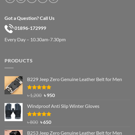
Got a Question? Call Us
01896-172999
Every Day – 10.30am-7.30pm
PRODUCTS
B229 Jeep Zero Genuine Leather Belt for Men
Rated
4.92
Original
Current
৳
1,200
৳
950
out of 5
price
price
Windproof Anti Slip Winter Gloves
was:
is:
৳ 1,200.
৳ 950.
Rated
Original
4.97
Current
৳
800
৳
650
out of 5
price
price
B253 Jeep Zero Genuine Leather Belt for Men
was:
is: