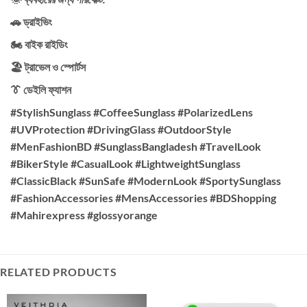
🚗 ড্রাইভিং
🏍️ বাইক রাইডিং
🏖️ ট্রাভেল ও স্পোর্টস
👔 ডেইলি ফ্যাশন
#StylishSunglass #CoffeeSunglass #PolarizedLens
#UVProtection #DrivingGlass #OutdoorStyle
#MenFashionBD #SunglassBangladesh #TravelLook
#BikerStyle #CasualLook #LightweightSunglass
#ClassicBlack #SunSafe #ModernLook #SportySunglass
#FashionAccessories #MensAccessories #BDShopping
#Mahirexpress #glossyorange
RELATED PRODUCTS