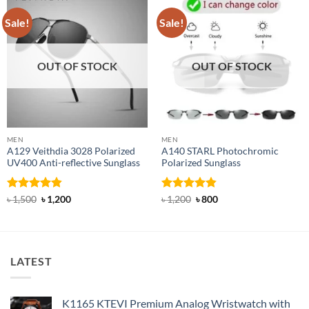
Sale!
Sale!
OUT OF STOCK
OUT OF STOCK
MEN
MEN
A129 Veithdia 3028 Polarized
A140 STARL Photochromic
UV400 Anti-reflective Sunglass
Polarized Sunglass
Rated
4.8
Original
Current
Rated
4.83
Original
Current
৳
1,500
৳
1,200
৳
1,200
৳
800
price
price
price
price
out of 5
out of 5
was:
is:
was:
is:
৳ 1,500.
৳ 1,200.
৳ 1,200.
৳ 800.
LATEST
K1165 KTEVI Premium Analog Wristwatch with