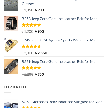
Glasses
Original
Current
৳
1,350
৳
900
price
price
B253 Jeep Zero Genuine Leather Belt for Men
was:
is:
৳ 1,350.
৳ 900.
Rated
5.00
Original
Current
৳
1,200
৳
900
out of 5
price
price
UM25E OULM Big Dial Sports Watch for Men
was:
is:
৳ 1,200.
৳ 900.
Rated
5.00
Original
Current
৳
3,000
৳
2,550
out of 5
price
price
B229 Jeep Zero Genuine Leather Belt for Men
was:
is:
৳ 3,000.
৳ 2,550.
Rated
4.92
Original
Current
৳
1,200
৳
950
out of 5
price
price
was:
is:
TOP RATED
৳ 1,200.
৳ 950.
SG61 Mercedes Benz Polarized Sunglass for Men