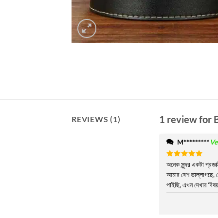
1 review for
REVIEWS (1)
M*********
Ve
Rated
অনেক সুন্দর একটা প্রডা
5
out of 5
আমার বেশ ভাল্লাগছে, য
পাইছি, এখন দেখার বিষ