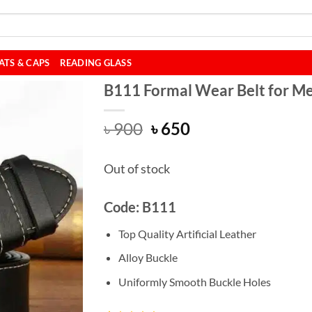
ATS & CAPS
READING GLASS
B111 Formal Wear Belt for M
Original
Current
৳
900
৳
650
price
price
was:
is:
Out of stock
৳ 900.
৳ 650.
Code: B111
Top Quality Artificial Leather
Alloy Buckle
Uniformly Smooth Buckle Holes