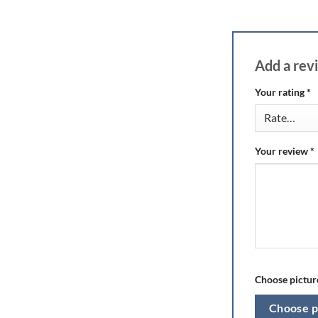
Add a re
Your rating
*
Your review
*
Choose picture
Choose p