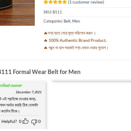
(
1
customer review)
Rated
1
5
SKU:
B111
out of 5
based on
Categories:
Belt
,
Men
customer
rating
🔥পণ্য হাতে পেয়ে মূল্য পরিশোধ করুন ।
🔥 100% Authentic Brand Product.
🔥 পছন্দ না হলে সহজেই পণ্য ফেরত দেয়ার সুযোগ।
B111 Formal Wear Belt for Men
rified owner
December 7, 2021
ক্ট এই প্রাইজে দেওয়ার জন্য,
েমন অর্ডার করছি ঠিক তেমনটা
য় কতদিন টিকে।
Helpful?
0
0