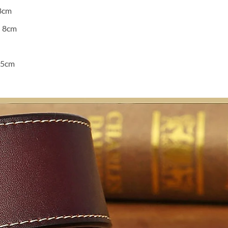
8cm
:
8cm
5cm