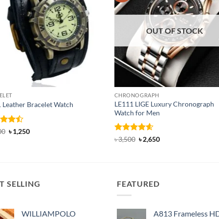
OUT OF STOCK
ELET
CHRONOGRAPH
LE111 LIGE Luxury Chronograph
 Leather Bracelet Watch
Watch for Men
d
Original
Current
00
৳
1,250
price
price
out
Rated
4.6
Original
Current
৳
3,500
৳
2,650
was:
is:
price
price
out of 5
৳ 1,400.
৳ 1,250.
was:
is:
৳ 3,500.
৳ 2,650.
T SELLING
FEATURED
WILLIAMPOLO
A813 Frameless H