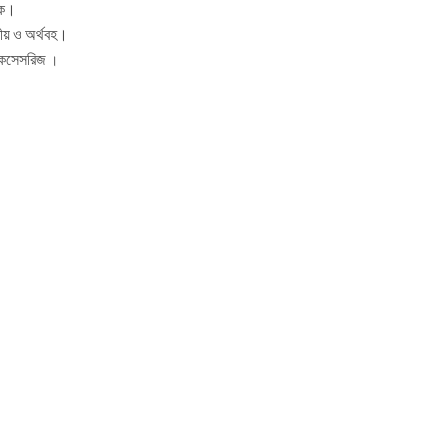
ীক।
ীয় ও অর্থবহ।
্যাকসেসরিজ
।