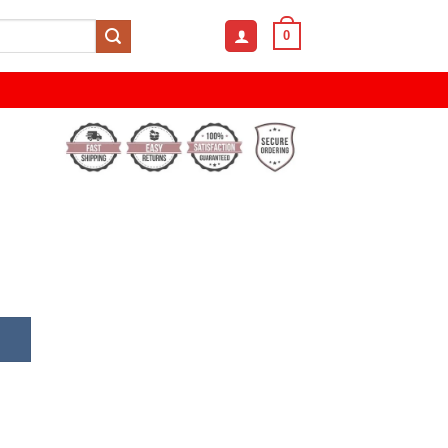
0
 Vintage Necklace Watch quantity