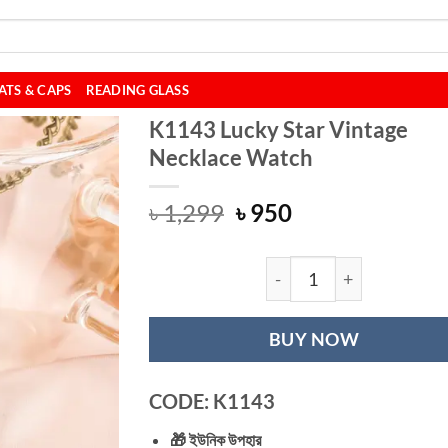
ATS & CAPS
READING GLASS
K1143 Lucky Star Vintage
Necklace Watch
Original
Current
৳
1,299
৳
950
price
price
was:
is:
৳ 1,299.
৳ 950.
K1143 Lucky Star
BUY NOW
CODE: K1143
🎁 ইউনিক উপহার