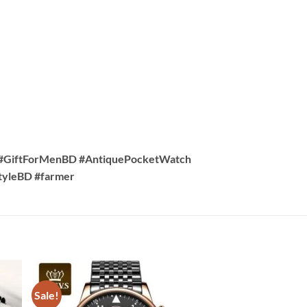
 #GiftForMenBD #AntiquePocketWatch
tyleBD #farmer
Sale!
Sale!