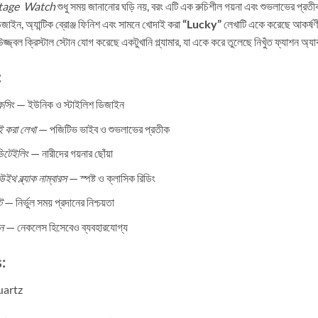
ntage Watch
শুধু সময় জানানোর ঘড়ি নয়, বরং এটি এক রুচিশীল গয়না এবং শুভলাভের প্রত
াইন, অ্যান্টিক ব্রোঞ্জ ফিনিশ এবং সামনে খোদাই করা
“Lucky”
লেখাটি একে করেছে আকর্ষণ
্জ্বল ক্রিস্টাল স্টোন যোগ করেছে একটুখানি গ্ল্যামার, যা একে করে তুলেছে নিখুঁত ফ্যাশন অ
:
েসিং
— ইউনিক ও স্টাইলিশ ডিজাইন
 করা লেখা
— পজিটিভ ভাইব ও শুভলাভের প্রতীক
ডিটেইলিং
— নারীদের গয়নার ছোঁয়া
ইথ ব্ল্যাক নাম্বারস
— স্পষ্ট ও ক্লাসিক রিডিং
ট
— নির্ভুল সময় প্রদানের নিশ্চয়তা
ন
— নেকলেস হিসেবেও ব্যবহারযোগ্য
:
artz