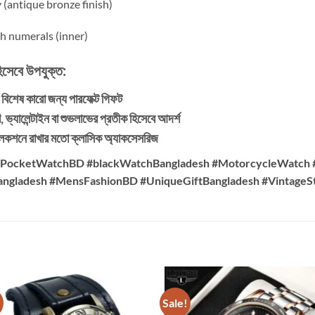
 (antique bronze finish)
sh numerals (inner)
িসেবে উপযুক্ত:
া বিশেষ কারো জন্য পারফেক্ট গিফট
ি, ভ্যালেন্টাইন বা শুভলাভের প্রতীক হিসেবে আদর্শ
লেকশনে রাখার মতো ক্লাসিক অ্যাকসেসরিজ
#PocketWatchBD #blackWatchBangladesh #MotorcycleWatch
ngladesh #MensFashionBD #UniqueGiftBangladesh #VintageS
!
Sale!