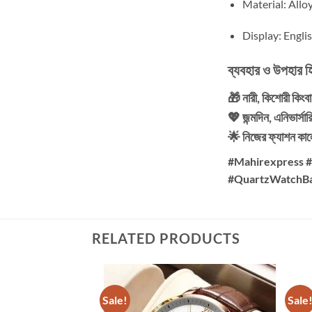
Material: Alloy
Display: Engli
ব্যবহার ও উপহার হ
🎁 নারী, কিশোরী কিংব
💖 জন্মদিন, এনিভার্সার
🌟 নিজের ফ্যাশন কা
#Mahirexpress 
#QuartzWatchBa
RELATED PRODUCTS
Sale!
Sale