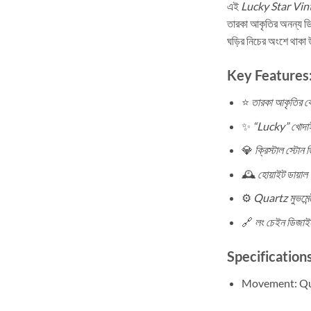
এই
Lucky Star Vi
তারকা আকৃতির অনন্য ডিজ
ঘড়ির নিচের অংশে থাকা উজ
Key Features
⭐
তারকা আকৃতির ক
✨
“Lucky” খোদাই
💎
ক্রিস্টাল স্টোন 
🕰
হোয়াইট ডায়াল উ
⚙️
Quartz মুভমেন্
🔗
লং চেইন ডিজাই
Specifications
Movement: Qu