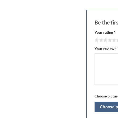
Be the fi
Your rating
*
Your review
*
Choose picture
Choose p