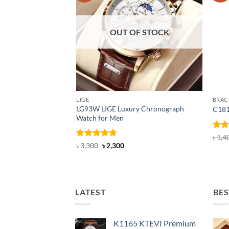
OUT OF STOCK
LIGE
BRAC
LG93W LIGE Luxury Chronograph
C181
Watch for Men
Rate
৳
1,4
4.45
Rated
4.71
Original
Current
৳
3,300
৳
2,300
price
price
of 5
out of 5
was:
is:
৳ 3,300.
৳ 2,300.
LATEST
BES
K1165 KTEVI Premium