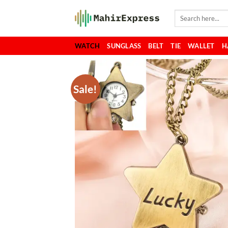
Skip
Search
to
for:
content
WATCH
SUNGLASS
BELT
TIE
WALLET
H
Sale!