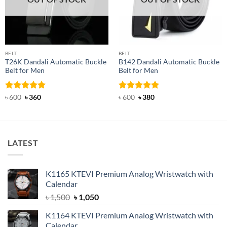
BELT
BELT
T26K Dandali Automatic Buckle
B142 Dandali Automatic Buckle
Belt for Men
Belt for Men
Rated
Original
5
Current
Rated
Original
4.92
Current
৳
600
৳
360
৳
600
৳
380
price
price
price
price
out of 5
out of 5
was:
is:
was:
is:
৳ 600.
৳ 360.
৳ 600.
৳ 380.
LATEST
K1165 KTEVI Premium Analog Wristwatch with
Calendar
Original
Current
৳
1,500
৳
1,050
price
price
K1164 KTEVI Premium Analog Wristwatch with
was:
is:
Calendar