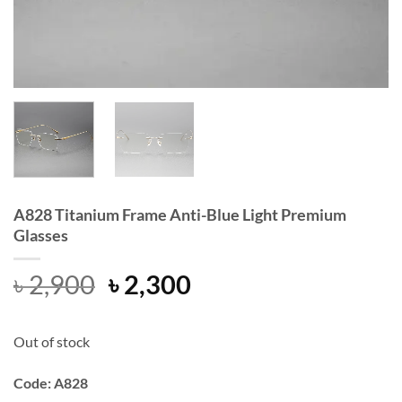
A828 Titanium Frame Anti-Blue Light Premium
Glasses
Original
Current
৳
2,900
৳
2,300
price
price
was:
is:
Out of stock
৳ 2,900.
৳ 2,300.
Code: A828