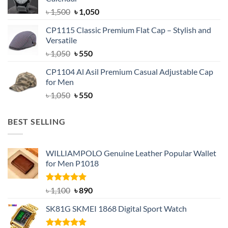
৳ 1,500.
৳ 1,050.
Original
Current
৳
1,500
৳
1,050
price
price
CP1115 Classic Premium Flat Cap – Stylish and
was:
is:
Versatile
৳ 1,500.
৳ 1,050.
Original
Current
৳
1,050
৳
550
price
price
CP1104 Al Asil Premium Casual Adjustable Cap
was:
is:
for Men
৳ 1,050.
৳ 550.
Original
Current
৳
1,050
৳
550
price
price
was:
is:
BEST SELLING
৳ 1,050.
৳ 550.
WILLIAMPOLO Genuine Leather Popular Wallet
for Men P1018
Rated
5.00
Original
Current
৳
1,100
৳
890
out of 5
price
price
SK81G SKMEI 1868 Digital Sport Watch
was:
is:
৳ 1,100.
৳ 890.