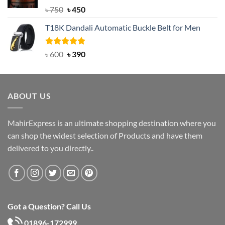
Rated
Original
5.00
Current
৳
750
৳
450
out of 5
price
price
T18K Dandali Automatic Buckle Belt for Men
was:
is:
৳ 750.
৳ 450.
Rated
Original
5.00
Current
৳
600
৳
390
out of 5
price
price
was:
is:
৳ 600.
৳ 390.
ABOUT US
MahirExpress is an ultimate shopping destination where you
can shop the widest selection of Products and have them
delivered to you directly..
Got a Question? Call Us
01896-172999