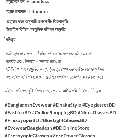
ফ্রেমের ধরন: Frameless
ফ্রেম উপাদান: Titanium
চেহারার ধরন অনুযায়ী উপযোগী:
ডিম্বাকৃতি
ডিজাইন স্টাইল:
আধুনিক পলিগন আকৃতি
বৈশিষ্ট্য:
অতি হালকা ওজন – দীর্ঘক্ষণ পরে থাকলেও অস্বস্তি হয় না
নমনীয় এবং টেকসই – সহজে ভাঙে না
স্টাইলিশ এবং আধুনিক – ব্যক্তিত্বে যোগ করবে উচ্চ মানের সৌন্দর্য
ব্লু-লাইট কাটা প্রযুক্তি – চোখের আরাম ও নিরাপত্তা নিশ্চিত করে
এই চশমাটি শুধু দৃষ্টিশক্তির সহায়ক নয়, এটি একটি স্টাইল স্টেটমেন্ট।
#BangladeshEyewear #DhakaStyle #EyeglassesBD
#FashionBD #OnlineShoppingBD #MensGlassesBD
#PresbyopiaBD #BlueLightGlassesBD
#EyewearBangladesh #BDOnlineStore
#PresbyopicGlasses #ZeroPowerGlasses