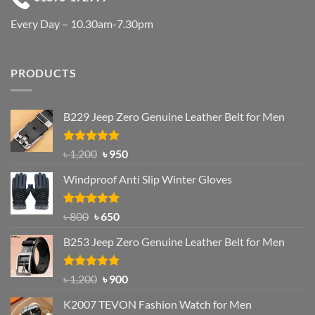
Every Day – 10.30am-7.30pm
PRODUCTS
B229 Jeep Zero Genuine Leather Belt for Men
Rated
4.92
Original
Current
৳
1,200
৳
950
out of 5
price
price
Windproof Anti Slip Winter Gloves
was:
is:
৳ 1,200.
৳ 950.
Rated
Original
4.97
Current
৳
800
৳
650
out of 5
price
price
B253 Jeep Zero Genuine Leather Belt for Men
was:
is:
৳ 800.
৳ 650.
Rated
5.00
Original
Current
৳
1,200
৳
900
out of 5
price
price
K2007 TEVON Fashion Watch for Men
was:
is: