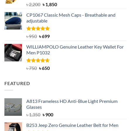
Rated
5.00
Original
Current
৳
2,200
৳
1,850
out of 5
price
price
CP1067 Classic Mesh Caps - Breathable and
was:
is:
adjustable
৳ 2,200.
৳ 1,850.
Rated
Original
5.00
Current
৳
950
৳
699
out of 5
price
price
WILLIAMPOLO Genuine Leather Key Wallet For
was:
is:
Men P1032
৳ 950.
৳ 699.
Rated
Original
4.63
Current
৳
750
৳
650
out of 5
price
price
was:
is:
FEATURED
৳ 750.
৳ 650.
A813 Frameless HD Anti-Blue Light Premium
Glasses
Original
Current
৳
1,350
৳
900
price
price
B253 Jeep Zero Genuine Leather Belt for Men
was:
is: