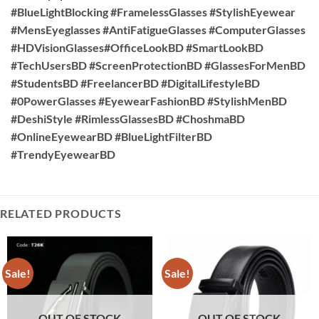
#BlueLightBlocking #FramelessGlasses #StylishEyewear
#MensEyeglasses #AntiFatigueGlasses #ComputerGlasses
#HDVisionGlasses#OfficeLookBD #SmartLookBD
#TechUsersBD #ScreenProtectionBD #GlassesForMenBD
#StudentsBD #FreelancerBD #DigitalLifestyleBD
#0PowerGlasses #EyewearFashionBD #StylishMenBD
#DeshiStyle #RimlessGlassesBD #ChoshmaBD
#OnlineEyewearBD #BlueLightFilterBD
#TrendyEyewearBD
RELATED PRODUCTS
Sale!
Sale!
OUT OF STOCK
OUT OF STOCK