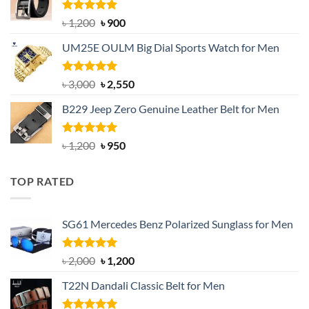
৳ 1,350.
৳ 900.
Rated
5.00
Original
Current
৳
1,200
৳
900
out of 5
price
price
UM25E OULM Big Dial Sports Watch for Men
was:
is:
৳ 1,200.
৳ 900.
Rated
5.00
Original
Current
৳
3,000
৳
2,550
out of 5
price
price
B229 Jeep Zero Genuine Leather Belt for Men
was:
is:
৳ 3,000.
৳ 2,550.
Rated
4.92
Original
Current
৳
1,200
৳
950
out of 5
price
price
was:
is:
TOP RATED
৳ 1,200.
৳ 950.
SG61 Mercedes Benz Polarized Sunglass for Men
Rated
5.00
Original
Current
৳
2,000
৳
1,200
out of 5
price
price
T22N Dandali Classic Belt for Men
was:
is:
৳ 2,000.
৳ 1,200.