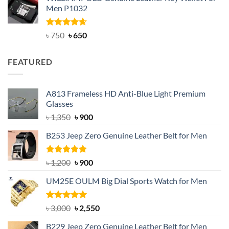
was:
is:
Men P1032
৳ 950.
৳ 699.
Rated
Original
4.63
Current
৳
750
৳
650
out of 5
price
price
was:
is:
FEATURED
৳ 750.
৳ 650.
A813 Frameless HD Anti-Blue Light Premium
Glasses
Original
Current
৳
1,350
৳
900
price
price
B253 Jeep Zero Genuine Leather Belt for Men
was:
is:
৳ 1,350.
৳ 900.
Rated
5.00
Original
Current
৳
1,200
৳
900
out of 5
price
price
UM25E OULM Big Dial Sports Watch for Men
was:
is:
৳ 1,200.
৳ 900.
Rated
5.00
Original
Current
৳
3,000
৳
2,550
out of 5
price
price
B229 Jeep Zero Genuine Leather Belt for Men
was:
is: