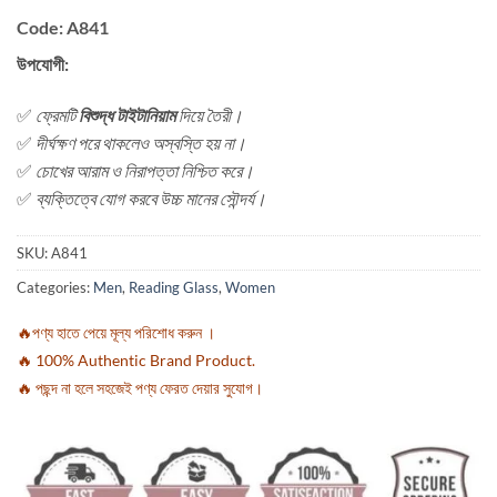
Code: A841
উপযোগী:
✅
ফ্রেমটি
বিশুদ্ধ টাইটানিয়াম
দিয়ে তৈরী।
✅
দীর্ঘক্ষণ পরে থাকলেও অস্বস্তি হয় না।
✅
চোখের আরাম ও নিরাপত্তা নিশ্চিত করে।
✅
ব্যক্তিত্বে যোগ করবে উচ্চ মানের সৌন্দর্য।
SKU:
A841
Categories:
Men
,
Reading Glass
,
Women
🔥পণ্য হাতে পেয়ে মূল্য পরিশোধ করুন ।
🔥 100% Authentic Brand Product.
🔥 পছন্দ না হলে সহজেই পণ্য ফেরত দেয়ার সুযোগ।