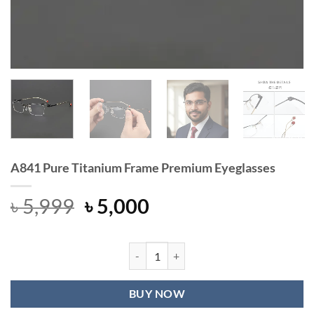
A841 Pure Titanium Frame Premium Eyeglasses
Original
Current
৳
5,999
৳
5,000
price
price
was:
is:
৳ 5,999.
৳ 5,000.
A841 Pure Titanium Frame Premium 
BUY NOW