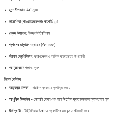
লেন্স উপাদান
: AC লেন্স
মায়োপিয়া (পাওয়ারের চশমা) সাপোর্ট
: হ্যাঁ
ফ্রেম উপাদান
: বিশুদ্ধ টাইটানিয়াম
গ্লাসের আকৃতি
: স্কোয়ার (Square)
স্টাইল শ্রেণিবিভাগ
: ফ্যাশনেবল ও অফিস যাতায়াতের উপযোগী
পণ্যের ধরণ
: গ্লাস ফ্রেম
বিশেষ বৈশিষ্ট্য
অত্যন্ত হালকা
– সারাদিন ব্যবহারে ক্লান্তি কমায়
আধুনিক ডিজাইন
– সোনালি ফ্রেম এবং লাল ডিটেইল যুক্ত চমৎকার ফ্যাশনেবল লুক
দীর্ঘস্থায়ী
– টাইটানিয়াম উপাদান ফ্রেমটিকে মজবুত ও টেকসই করে