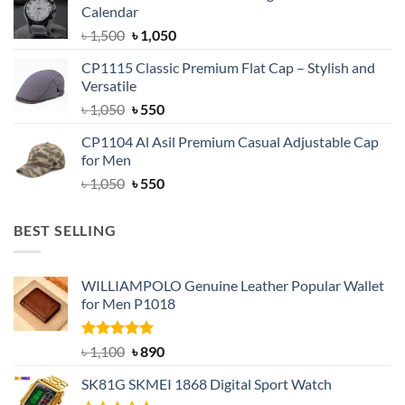
Calendar
৳ 1,500.
৳ 1,050.
Original
Current
৳
1,500
৳
1,050
price
price
CP1115 Classic Premium Flat Cap – Stylish and
was:
is:
Versatile
৳ 1,500.
৳ 1,050.
Original
Current
৳
1,050
৳
550
price
price
CP1104 Al Asil Premium Casual Adjustable Cap
was:
is:
for Men
৳ 1,050.
৳ 550.
Original
Current
৳
1,050
৳
550
price
price
was:
is:
BEST SELLING
৳ 1,050.
৳ 550.
WILLIAMPOLO Genuine Leather Popular Wallet
for Men P1018
Rated
5.00
Original
Current
৳
1,100
৳
890
out of 5
price
price
SK81G SKMEI 1868 Digital Sport Watch
was:
is: