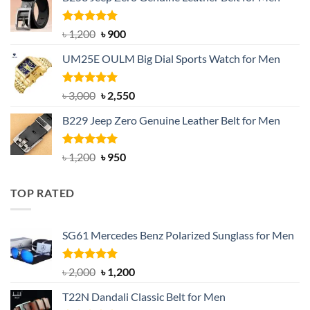
was:
is:
৳ 1,350.
৳ 900.
Rated
5.00
Original
Current
৳
1,200
৳
900
out of 5
price
price
UM25E OULM Big Dial Sports Watch for Men
was:
is:
৳ 1,200.
৳ 900.
Rated
5.00
Original
Current
৳
3,000
৳
2,550
out of 5
price
price
B229 Jeep Zero Genuine Leather Belt for Men
was:
is:
৳ 3,000.
৳ 2,550.
Rated
4.92
Original
Current
৳
1,200
৳
950
out of 5
price
price
was:
is:
TOP RATED
৳ 1,200.
৳ 950.
SG61 Mercedes Benz Polarized Sunglass for Men
Rated
5.00
Original
Current
৳
2,000
৳
1,200
out of 5
price
price
T22N Dandali Classic Belt for Men
was:
is: