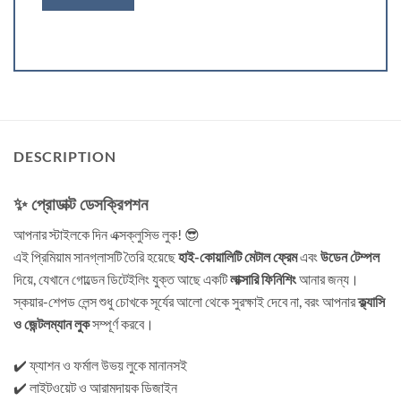
DESCRIPTION
✨ প্রোডাক্ট ডেসক্রিপশন
আপনার স্টাইলকে দিন এক্সক্লুসিভ লুক! 😎
এই প্রিমিয়াম সানগ্লাসটি তৈরি হয়েছে
হাই-কোয়ালিটি মেটাল ফ্রেম
এবং
উডেন টেম্পল
দিয়ে, যেখানে গোল্ডেন ডিটেইলিং যুক্ত আছে একটি
লাক্সারি ফিনিশিং
আনার জন্য।
স্কয়ার-শেপড লেন্স শুধু চোখকে সূর্যের আলো থেকে সুরক্ষাই দেবে না, বরং আপনার
ক্ল্যাসি
ও জেন্টলম্যান লুক
সম্পূর্ণ করবে।
✔️ ফ্যাশন ও ফর্মাল উভয় লুকে মানানসই
✔️ লাইটওয়েট ও আরামদায়ক ডিজাইন