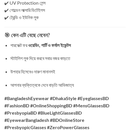
✔️ UV Protection লেন্স
✔️ গোল্ডেন লাক্সারি ডিটেইলস
✔️ ট্রেন্ডি ও ইউনিক লুক
🎯 কেন এটি বেছে নেবেন?
পারফেক্ট ফর
ওয়েডিং, পার্টি ও ফর্মাল ইভেন্টস
স্টাইলিশ লুক দিয়ে করবে সবার নজর কাড়তে
উপহার হিসেবেও দারুণ মানানসই
আপনার ব্যক্তিত্বকে দেবে বাড়তি আভিজাত্য
#BangladeshEyewear #DhakaStyle #EyeglassesBD
#FashionBD #OnlineShoppingBD #MensGlassesBD
#PresbyopiaBD #BlueLightGlassesBD
#EyewearBangladesh #BDOnlineStore
#PresbyopicGlasses #ZeroPowerGlasses