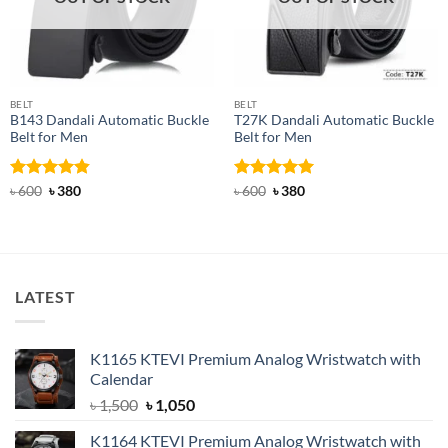
BELT
BELT
B143 Dandali Automatic Buckle
T27K Dandali Automatic Buckle
Belt for Men
Belt for Men
Rated
Original
4.8
Current
Rated
Original
5
Current
৳
600
৳
380
৳
600
৳
380
price
price
price
price
out of 5
out of 5
was:
is:
was:
is:
৳ 600.
৳ 380.
৳ 600.
৳ 380.
LATEST
K1165 KTEVI Premium Analog Wristwatch with
Calendar
Original
Current
৳
1,500
৳
1,050
price
price
K1164 KTEVI Premium Analog Wristwatch with
was:
is: