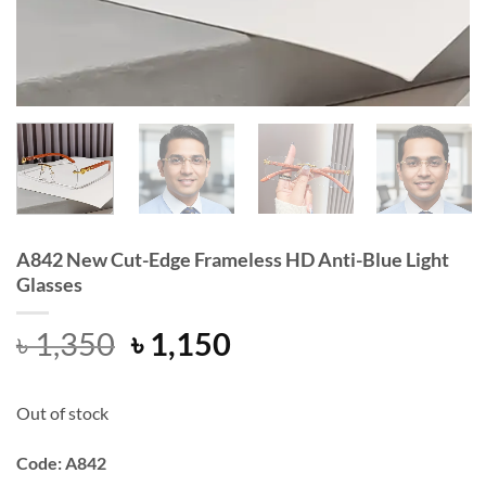
A842 New Cut-Edge Frameless HD Anti-Blue Light
Glasses
Original
Current
৳
1,350
৳
1,150
price
price
was:
is:
Out of stock
৳ 1,350.
৳ 1,150.
Code: A842