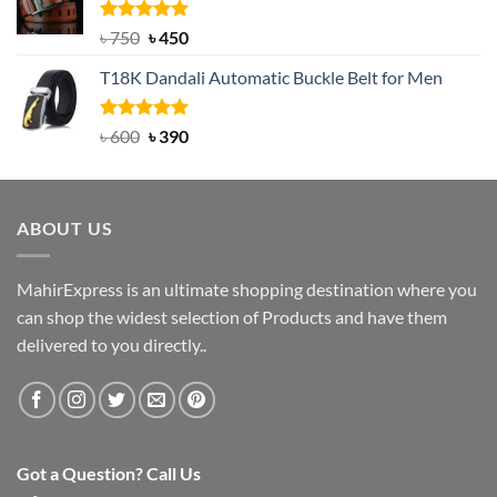
৳ 2,000.
৳ 1,200.
Rated
Original
5.00
Current
৳
750
৳
450
out of 5
price
price
T18K Dandali Automatic Buckle Belt for Men
was:
is:
৳ 750.
৳ 450.
Rated
Original
5.00
Current
৳
600
৳
390
out of 5
price
price
was:
is:
৳ 600.
৳ 390.
ABOUT US
MahirExpress is an ultimate shopping destination where you
can shop the widest selection of Products and have them
delivered to you directly..
Got a Question? Call Us