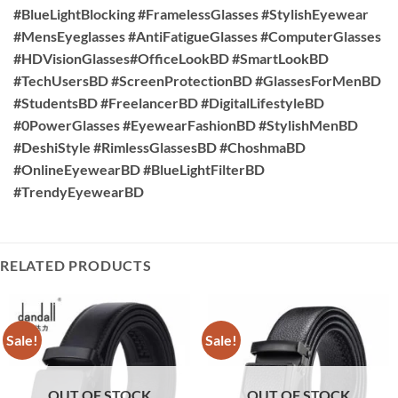
#BlueLightBlocking #FramelessGlasses #StylishEyewear
#MensEyeglasses #AntiFatigueGlasses #ComputerGlasses
#HDVisionGlasses#OfficeLookBD #SmartLookBD
#TechUsersBD #ScreenProtectionBD #GlassesForMenBD
#StudentsBD #FreelancerBD #DigitalLifestyleBD
#0PowerGlasses #EyewearFashionBD #StylishMenBD
#DeshiStyle #RimlessGlassesBD #ChoshmaBD
#OnlineEyewearBD #BlueLightFilterBD
#TrendyEyewearBD
RELATED PRODUCTS
Sale!
Sale!
OUT OF STOCK
OUT OF STOCK