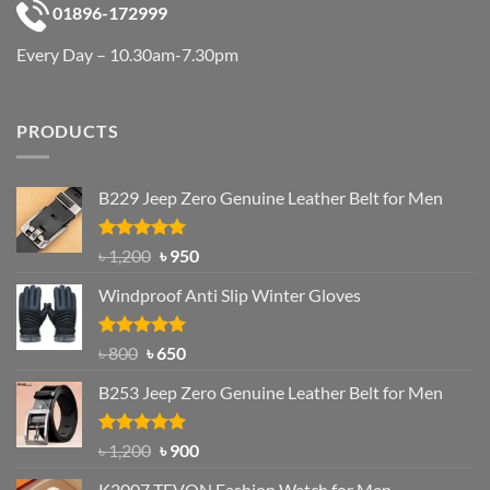
01896-172999
Every Day – 10.30am-7.30pm
PRODUCTS
B229 Jeep Zero Genuine Leather Belt for Men
Rated
4.92
Original
Current
৳
1,200
৳
950
out of 5
price
price
Windproof Anti Slip Winter Gloves
was:
is:
৳ 1,200.
৳ 950.
Rated
Original
4.97
Current
৳
800
৳
650
out of 5
price
price
B253 Jeep Zero Genuine Leather Belt for Men
was:
is:
৳ 800.
৳ 650.
Rated
5.00
Original
Current
৳
1,200
৳
900
out of 5
price
price
K2007 TEVON Fashion Watch for Men