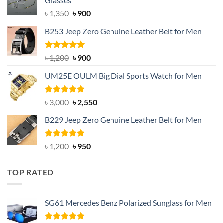
Glasses
Original
Current
৳
1,350
৳
900
price
price
B253 Jeep Zero Genuine Leather Belt for Men
was:
is:
৳ 1,350.
৳ 900.
Rated
5.00
Original
Current
৳
1,200
৳
900
out of 5
price
price
UM25E OULM Big Dial Sports Watch for Men
was:
is:
৳ 1,200.
৳ 900.
Rated
5.00
Original
Current
৳
3,000
৳
2,550
out of 5
price
price
B229 Jeep Zero Genuine Leather Belt for Men
was:
is:
৳ 3,000.
৳ 2,550.
Rated
4.92
Original
Current
৳
1,200
৳
950
out of 5
price
price
was:
is:
TOP RATED
৳ 1,200.
৳ 950.
SG61 Mercedes Benz Polarized Sunglass for Men