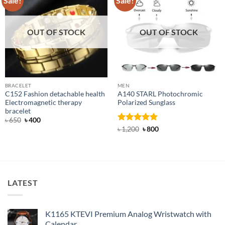
Sale!
Sale!
OUT OF STOCK
OUT OF STOCK
BRACELET
MEN
C152 Fashion detachable health
A140 STARL Photochromic
Electromagnetic therapy
Polarized Sunglass
bracelet
Original
Current
৳
650
৳
400
price
price
Rated
4.83
Original
Current
৳
1,200
৳
800
was:
is:
price
price
out of 5
৳ 650.
৳ 400.
was:
is:
৳ 1,200.
৳ 800.
LATEST
K1165 KTEVI Premium Analog Wristwatch with
Calendar