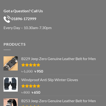
Got a Question? Call Us
01896-172999
Every Day – 10.30am-7.30pm
PRODUCTS
B229 Jeep Zero Genuine Leather Belt for Men
Rated
4.92
Original
Current
৳
1,200
৳
950
out of 5
price
price
Windproof Anti Slip Winter Gloves
was:
is:
৳ 1,200.
৳ 950.
Rated
Original
4.97
Current
৳
800
৳
650
out of 5
price
price
B253 Jeep Zero Genuine Leather Belt for Men
was:
is: