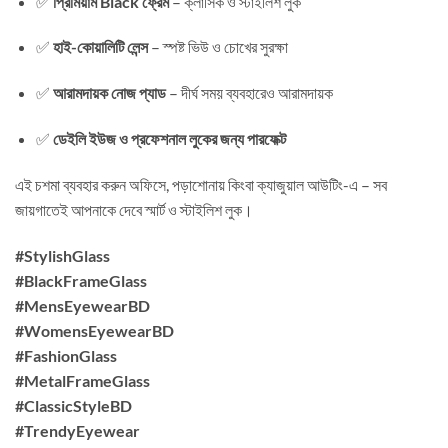
✅
প্রিমিয়াম Black ফ্রেম
– ক্লাসিক ও স্টাইলিশ লুক
✅
হাই-কোয়ালিটি লেন্স
– স্পষ্ট ভিউ ও চোখের সুরক্ষা
✅
আরামদায়ক নোজ প্যাড
– দীর্ঘ সময় ব্যবহারেও আরামদায়ক
✅
ডেইলি ইউজ ও প্রফেশনাল লুকের জন্য পারফেক্ট
এই চশমা ব্যবহার করুন অফিসে, পড়াশোনায় কিংবা ক্যাজুয়াল আউটিং-এ – সব
জায়গাতেই আপনাকে দেবে স্মার্ট ও স্টাইলিশ লুক।
#StylishGlass
#BlackFrameGlass
#MensEyewearBD
#WomensEyewearBD
#FashionGlass
#MetalFrameGlass
#ClassicStyleBD
#TrendyEyewear