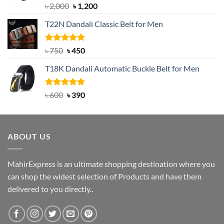
Rated
5.00
Original
Current
৳
2,000
৳
1,200
out of 5
price
price
T22N Dandali Classic Belt for Men
was:
is:
৳ 2,000.
৳ 1,200.
Rated
Original
5.00
Current
৳
750
৳
450
out of 5
price
price
T18K Dandali Automatic Buckle Belt for Men
was:
is:
৳ 750.
৳ 450.
Rated
Original
5.00
Current
৳
600
৳
390
out of 5
price
price
was:
is:
৳ 600.
৳ 390.
ABOUT US
MahirExpress is an ultimate shopping destination where you
can shop the widest selection of Products and have them
delivered to you directly..