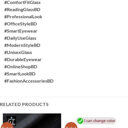
#ComfortFitGlass
#ReadingGlassBD
#ProfessionalLook
#OfficeStyleBD
#SmartEyewear
#DailyUseGlass
#ModernStyleBD
#UnisexGlass
#DurableEyewear
#OnlineShopBD
#SmartLookBD
#FashionAccessoriesBD
RELATED PRODUCTS