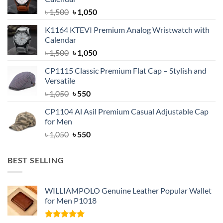
Original
Current
৳
1,500
৳
1,050
price
price
K1164 KTEVI Premium Analog Wristwatch with
was:
is:
Calendar
৳ 1,500.
৳ 1,050.
Original
Current
৳
1,500
৳
1,050
price
price
CP1115 Classic Premium Flat Cap – Stylish and
was:
is:
Versatile
৳ 1,500.
৳ 1,050.
Original
Current
৳
1,050
৳
550
price
price
CP1104 Al Asil Premium Casual Adjustable Cap
was:
is:
for Men
৳ 1,050.
৳ 550.
Original
Current
৳
1,050
৳
550
price
price
was:
is:
BEST SELLING
৳ 1,050.
৳ 550.
WILLIAMPOLO Genuine Leather Popular Wallet
for Men P1018