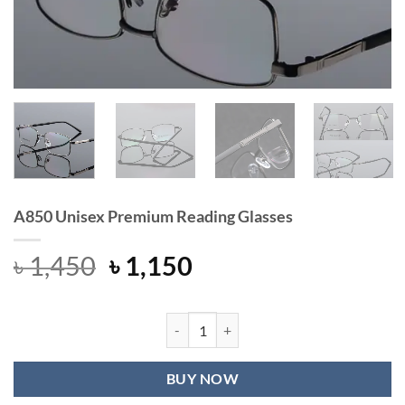
A850 Unisex Premium Reading Glasses
Original
Current
৳
1,450
৳
1,150
price
price
was:
is:
৳ 1,450.
৳ 1,150.
A850 Unisex Premium Reading Glass
BUY NOW