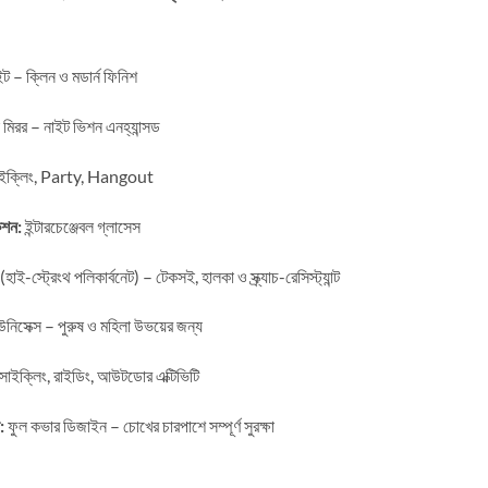
ট – ক্লিন ও মডার্ন ফিনিশ
মিরর – নাইট ভিশন এনহ্যান্সড
সাইক্লিং, Party, Hangout
েশন:
ইন্টারচেঞ্জেবল গ্লাসেস
াই-স্ট্রেংথ পলিকার্বনেট) – টেকসই, হালকা ও স্ক্র্যাচ-রেসিস্ট্যান্ট
নিসেক্স – পুরুষ ও মহিলা উভয়ের জন্য
সাইক্লিং, রাইডিং, আউটডোর এক্টিভিটি
:
ফুল কভার ডিজাইন – চোখের চারপাশে সম্পূর্ণ সুরক্ষা