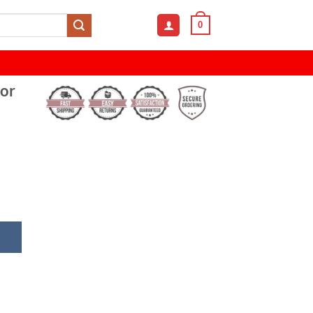
0
ror
 Yellow Mirror Unique Sunglasses quantity