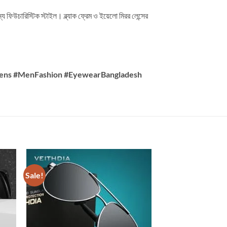
িউচারিস্টিক স্টাইল। ব্ল্যাক ফ্রেম ও ইয়েলো মিরর লেন্সের
Lens #MenFashion #EyewearBangladesh
Sale!
Sale!
OUT OF