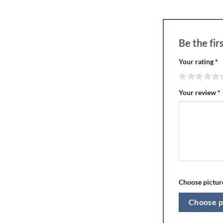
Be the fi
Your rating
*
Your review
*
Choose picture
Choose p