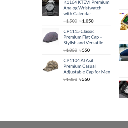
K1164 KTEVI Premium
was:
is:
Analog Wristwatch
৳ 1,500.
৳ 1,050.
with Calendar
Original
Current
৳
1,500
৳
1,050
price
price
CP1115 Classic
was:
is:
Premium Flat Cap –
৳ 1,500.
৳ 1,050.
Stylish and Versatile
Original
Current
৳
1,050
৳
550
price
price
CP1104 Al Asil
was:
is:
Premium Casual
৳ 1,050.
৳ 550.
Adjustable Cap for Men
Original
Current
৳
1,050
৳
550
price
price
was:
is:
৳ 1,050.
৳ 550.