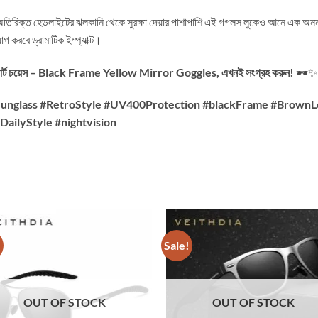
তিরিক্ত হেডলাইটের ঝলকানি থেকে সুরক্ষা দেয়ার পাশাপাশি এই গগলস লুকেও আনে এক অনন্য ফ
গ করবে ড্রামাটিক ইম্প্যাক্ট।
 স্মার্ট চয়েস – Black Frame Yellow Mirror Goggles, এখনই সংগ্রহ করুন!
🕶️✨
Sunglass #RetroStyle #UV400Protection #blackFrame #Brown
ailyStyle #nightvision
!
Sale!
OUT OF STOCK
OUT OF STOCK