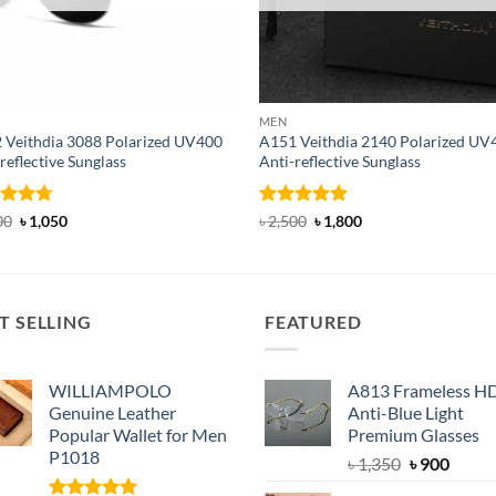
MEN
 Veithdia 3088 Polarized UV400
A151 Veithdia 2140 Polarized UV
reflective Sunglass
Anti-reflective Sunglass
ed
4.71
Original
Current
Rated
5
Original
Current
00
৳
1,050
৳
2,500
৳
1,800
price
price
price
price
of 5
out of 5
was:
is:
was:
is:
৳ 1,300.
৳ 1,050.
৳ 2,500.
৳ 1,800.
T SELLING
FEATURED
WILLIAMPOLO
A813 Frameless H
Genuine Leather
Anti-Blue Light
Popular Wallet for Men
Premium Glasses
P1018
Original
Curre
৳
1,350
৳
900
price
price