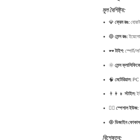
মূল বৈশিষ্ট্য:
💎
ফ্রেম রঙ:
হোয়াই
🔵
লেন্স রঙ:
ইয়েলো 
🕶️
টাইপ:
স্পোর্ট/
🌞
লেন্স ক্লাসিফিক
🧠
মেটেরিয়াল:
PC (হ
👨‍👩‍👧
স্টাইল:
ইউ
🚴‍♂️
স্পেশাল ইউজ:
🧿
ডিজাইন ফোকাস
বিশেষত্ব: