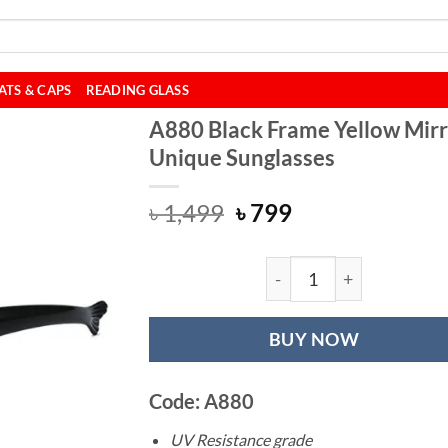
ATS & CAPS
READING GLASS
A880 Black Frame Yellow Mir
Unique Sunglasses
Original
Current
৳
1,499
৳
799
price
price
was:
is:
৳ 1,499.
৳ 799.
A880 Black Frame
BUY NOW
Code: A880
UV Resistance grade