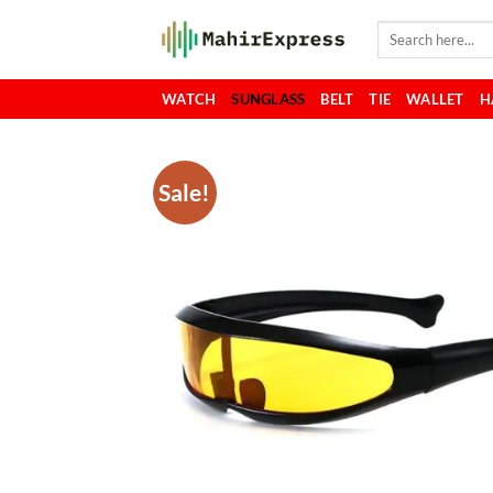
Skip
Search
to
for:
content
WATCH
SUNGLASS
BELT
TIE
WALLET
H
Sale!