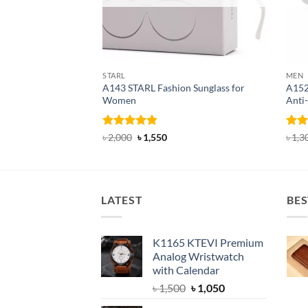
STARL
MEN
A143 STARL Fashion Sunglass for
A152
Women
Anti-
Rated
4.83
Original
Current
Rat
৳
2,000
৳
1,550
৳
1,3
price
price
out of 5
out 
was:
is:
৳ 2,000.
৳ 1,550.
LATEST
BES
K1165 KTEVI Premium
Analog Wristwatch
with Calendar
Original
Current
৳
1,500
৳
1,050
price
price