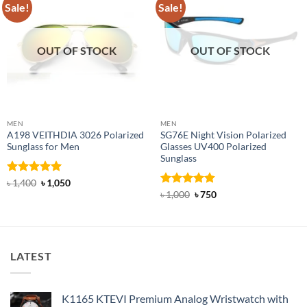
Sale!
Sale!
OUT OF STOCK
OUT OF STOCK
MEN
MEN
A198 VEITHDIA 3026 Polarized
SG76E Night Vision Polarized
Sunglass for Men
Glasses UV400 Polarized
Sunglass
Rated
5
Original
Current
৳
1,400
৳
1,050
price
price
out of 5
Rated
4.83
Original
Current
৳
1,000
৳
750
was:
is:
price
price
out of 5
৳ 1,400.
৳ 1,050.
was:
is:
৳ 1,000.
৳ 750.
LATEST
K1165 KTEVI Premium Analog Wristwatch with