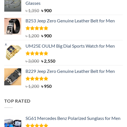
Glasses
Original
Current
৳
1,350
৳
900
price
price
B253 Jeep Zero Genuine Leather Belt for Men
was:
is:
৳ 1,350.
৳ 900.
Rated
5.00
Original
Current
৳
1,200
৳
900
out of 5
price
price
UM25E OULM Big Dial Sports Watch for Men
was:
is:
৳ 1,200.
৳ 900.
Rated
5.00
Original
Current
৳
3,000
৳
2,550
out of 5
price
price
B229 Jeep Zero Genuine Leather Belt for Men
was:
is:
৳ 3,000.
৳ 2,550.
Rated
4.92
Original
Current
৳
1,200
৳
950
out of 5
price
price
was:
is:
TOP RATED
৳ 1,200.
৳ 950.
SG61 Mercedes Benz Polarized Sunglass for Men