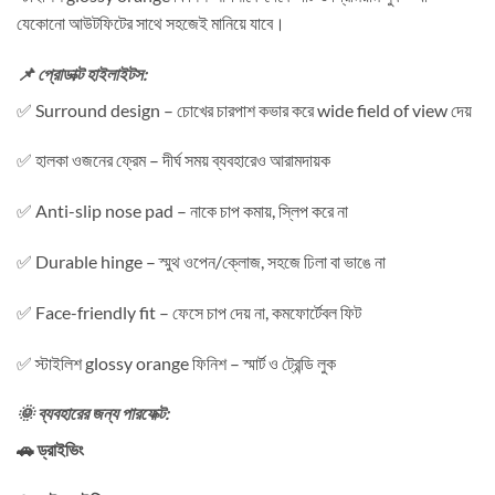
যেকোনো আউটফিটের সাথে সহজেই মানিয়ে যাবে।
📌 প্রোডাক্ট হাইলাইটস:
✅ Surround design – চোখের চারপাশ কভার করে wide field of view দেয়
✅ হালকা ওজনের ফ্রেম – দীর্ঘ সময় ব্যবহারেও আরামদায়ক
✅ Anti-slip nose pad – নাকে চাপ কমায়, স্লিপ করে না
✅ Durable hinge – স্মুথ ওপেন/ক্লোজ, সহজে ঢিলা বা ভাঙে না
✅ Face-friendly fit – ফেসে চাপ দেয় না, কমফোর্টেবল ফিট
✅ স্টাইলিশ glossy orange ফিনিশ – স্মার্ট ও ট্রেন্ডি লুক
🌞 ব্যবহারের জন্য পারফেক্ট:
🚗 ড্রাইভিং