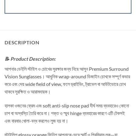
DESCRIPTION
📝 Product Description:
আপনার ডেইলি স্টাইল ও চোখের সুরক্ষার জন্য নিয়ে আসুন Premium Surround
Vision Sunglasses। আধুনিক wrap-around ডিজাইন চোখকে সম্পূর্ণ কভার
করে এবং দেয় wide field of view, ফলে ড্রাইভিং, ট্রাভেল বা আউটডোরে চোখ
থাকবে সুরক্ষিত ও আরামদায়ক।
হালকা ওজনের ফ্রেম এবং soft anti-slip nose pad দীর্ঘ সময় ব্যবহারেও কোনো
চাপ বা অস্বস্তি তৈরি করে না। শক্ত ও স্মুথ hinge ব্যবহারের কারণে এটি টেকসই
এবং বারবার খোলা-বন্ধ করলেও লুজ হয় না।
স্টাইলিশ glossy orange ফিনিশ আপনাকে দেবে স্মার্ট ও প্রিমিয়াম লুক—যা