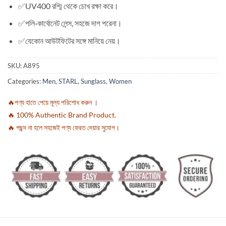
✅UV400 রশ্মি থেকে চোখ রক্ষা করে।
✅পলি‑কার্বোনেট লেন্স, সহজে দাগ পরেনা।
✅যেকোন আউটফিটের সঙ্গে মানিয়ে নেয়।
SKU:
A895
Categories:
Men
,
STARL
,
Sunglass
,
Women
🔥পণ্য হাতে পেয়ে মূল্য পরিশোধ করুন ।
🔥 100% Authentic Brand Product.
🔥 পছন্দ না হলে সহজেই পণ্য ফেরত দেয়ার সুযোগ।