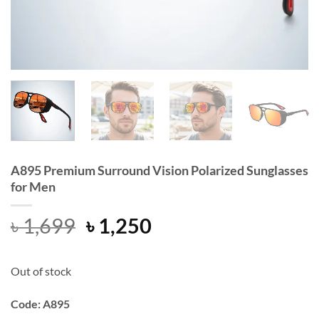
A895 Premium Surround Vision Polarized Sunglasses
for Men
Original
Current
৳
1,699
৳
1,250
price
price
was:
is:
Out of stock
৳ 1,699.
৳ 1,250.
Code: A895