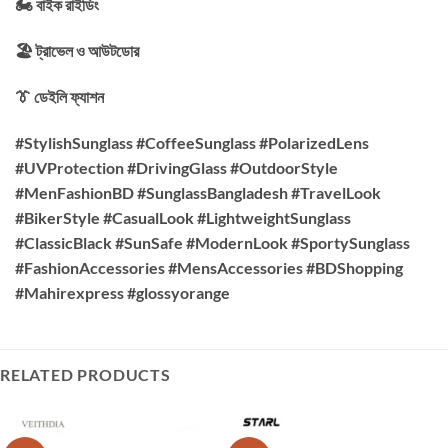
🏍️ বাইক রাইডিং
🏖️ ট্রাভেল ও আউটডোর
👔 ডেইলি ফ্যাশন
#StylishSunglass #CoffeeSunglass #PolarizedLens
#UVProtection #DrivingGlass #OutdoorStyle
#MenFashionBD #SunglassBangladesh #TravelLook
#BikerStyle #CasualLook #LightweightSunglass
#ClassicBlack #SunSafe #ModernLook #SportySunglass
#FashionAccessories #MensAccessories #BDShopping
#Mahirexpress #glossyorange
RELATED PRODUCTS