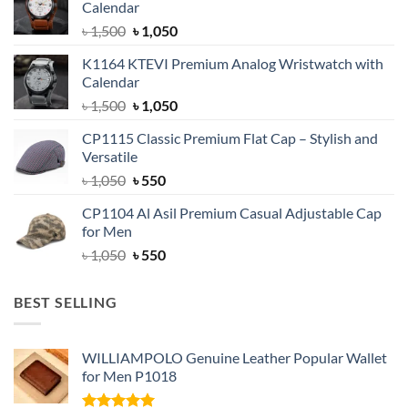
Calendar
Original
Current
৳
1,500
৳
1,050
price
price
K1164 KTEVI Premium Analog Wristwatch with
was:
is:
Calendar
৳ 1,500.
৳ 1,050.
Original
Current
৳
1,500
৳
1,050
price
price
CP1115 Classic Premium Flat Cap – Stylish and
was:
is:
Versatile
৳ 1,500.
৳ 1,050.
Original
Current
৳
1,050
৳
550
price
price
CP1104 Al Asil Premium Casual Adjustable Cap
was:
is:
for Men
৳ 1,050.
৳ 550.
Original
Current
৳
1,050
৳
550
price
price
was:
is:
BEST SELLING
৳ 1,050.
৳ 550.
WILLIAMPOLO Genuine Leather Popular Wallet
for Men P1018