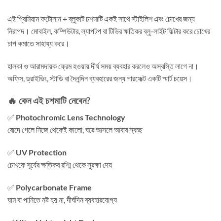
এই প্রিমিয়াম ফটোসান + ব্লুকাট চশমাটি একই সাথে স্টাইলিশ এবং চোখের জন্য
নিরাপদ। মোবাইল, কম্পিউটার, ল্যাপটপ বা টিভির ক্ষতিকর ব্লু-লাইট ফিল্টার করে চোখের
চাপ কমাতে সাহায্য করে।
হালকা ও আরামদায়ক ফ্রেম হওয়ায় দীর্ঘ সময় ব্যবহার করলেও অস্বস্তি লাগে না।
অফিস, ড্রাইভিং, স্টাডি বা দৈনন্দিন ব্যবহারের জন্য পারফেক্ট একটি স্মার্ট চয়েস।
🔥 কেন এই চশমাটি নেবেন?
✅
Photochromic Lens Technology
রোদে গেলে নিজে থেকেই কালো, ঘরে আসলে আবার স্বচ্ছ
✅
UV Protection
চোখকে সূর্যের ক্ষতিকর রশ্মি থেকে সুরক্ষা দেয়
✅
Polycarbonate Frame
ঘাম বা পানিতে নষ্ট হয় না, দীর্ঘদিন ব্যবহারযোগ্য