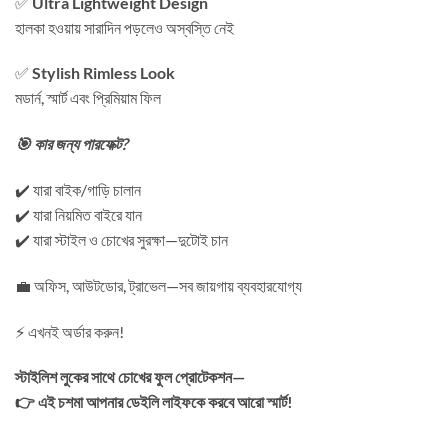
✅
Ultra Lightweight Design
হালকা হওয়ায় সারাদিন পড়লেও অস্বস্তি নেই
✅
Stylish Rimless Look
মডার্ন, স্মার্ট এবং প্রিমিয়াম ফিল
🎯 কার জন্য পারফেক্ট?
✔️ যারা বাইক/গাড়ি চালান
✔️ যারা নিয়মিত বাইরে যান
✔️ যারা স্টাইল ও চোখের সুরক্ষা—দুটোই চান
💼 অফিস, আউটডোর, ট্রাভেল—সব জায়গায় ব্যবহারযোগ্য
⚡ এখনই অর্ডার করুন!
স্টাইলিশ লুকের সাথে চোখের ফুল প্রোটেকশন—
👉 এই চশমা আপনার ডেইলি লাইফকে করবে আরো স্মার্ট!