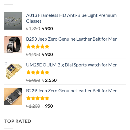
A813 Frameless HD Anti-Blue Light Premium
Glasses
Original
Current
৳
1,350
৳
900
price
price
B253 Jeep Zero Genuine Leather Belt for Men
was:
is:
৳ 1,350.
৳ 900.
Rated
5.00
Original
Current
৳
1,200
৳
900
out of 5
price
price
UM25E OULM Big Dial Sports Watch for Men
was:
is:
৳ 1,200.
৳ 900.
Rated
5.00
Original
Current
৳
3,000
৳
2,550
out of 5
price
price
B229 Jeep Zero Genuine Leather Belt for Men
was:
is:
৳ 3,000.
৳ 2,550.
Rated
4.92
Original
Current
৳
1,200
৳
950
out of 5
price
price
was:
is:
TOP RATED
৳ 1,200.
৳ 950.