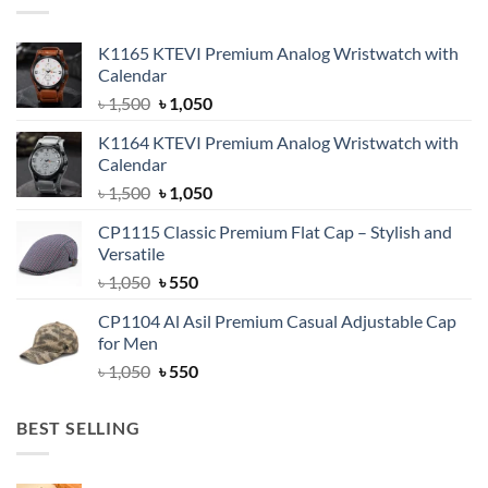
K1165 KTEVI Premium Analog Wristwatch with
Calendar
Original
Current
৳
1,500
৳
1,050
price
price
K1164 KTEVI Premium Analog Wristwatch with
was:
is:
Calendar
৳ 1,500.
৳ 1,050.
Original
Current
৳
1,500
৳
1,050
price
price
CP1115 Classic Premium Flat Cap – Stylish and
was:
is:
Versatile
৳ 1,500.
৳ 1,050.
Original
Current
৳
1,050
৳
550
price
price
CP1104 Al Asil Premium Casual Adjustable Cap
was:
is:
for Men
৳ 1,050.
৳ 550.
Original
Current
৳
1,050
৳
550
price
price
was:
is:
BEST SELLING
৳ 1,050.
৳ 550.