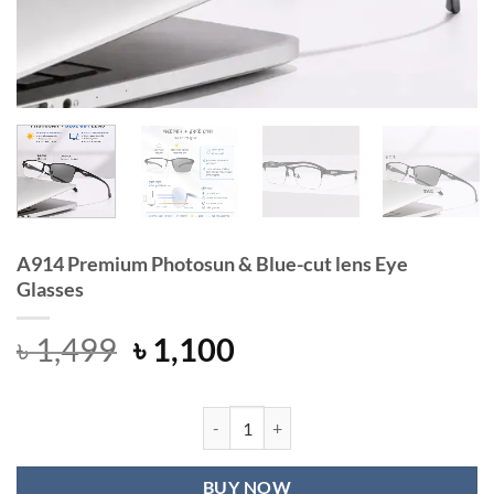
A914 Premium Photosun & Blue-cut lens Eye
Glasses
Original
Current
৳
1,499
৳
1,100
price
price
was:
is:
৳ 1,499.
৳ 1,100.
A914 Premium Photosun & Blue-cut l
BUY NOW