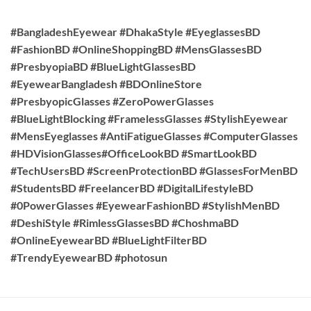
#BangladeshEyewear #DhakaStyle #EyeglassesBD
#FashionBD #OnlineShoppingBD #MensGlassesBD
#PresbyopiaBD #BlueLightGlassesBD
#EyewearBangladesh #BDOnlineStore
#PresbyopicGlasses #ZeroPowerGlasses
#BlueLightBlocking #FramelessGlasses #StylishEyewear
#MensEyeglasses #AntiFatigueGlasses #ComputerGlasses
#HDVisionGlasses#OfficeLookBD #SmartLookBD
#TechUsersBD #ScreenProtectionBD #GlassesForMenBD
#StudentsBD #FreelancerBD #DigitalLifestyleBD
#0PowerGlasses #EyewearFashionBD #StylishMenBD
#DeshiStyle #RimlessGlassesBD #ChoshmaBD
#OnlineEyewearBD #BlueLightFilterBD
#TrendyEyewearBD #photosun