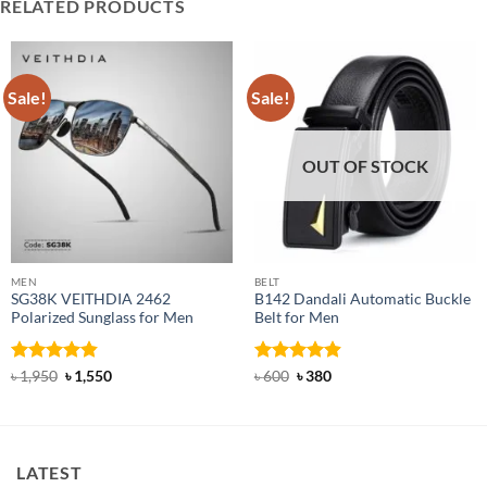
RELATED PRODUCTS
Sale!
Sale!
OUT OF STOCK
MEN
BELT
SG38K VEITHDIA 2462
B142 Dandali Automatic Buckle
Polarized Sunglass for Men
Belt for Men
Rated
4.83
Original
Current
Rated
Original
4.92
Current
৳
1,950
৳
1,550
৳
600
৳
380
price
price
price
price
out of 5
out of 5
was:
is:
was:
is:
৳ 1,950.
৳ 1,550.
৳ 600.
৳ 380.
LATEST