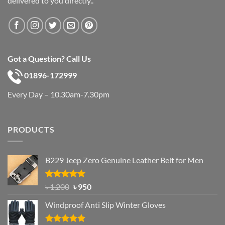
delivered to you directly..
Got a Question? Call Us
01896-172999
Every Day – 10.30am-7.30pm
PRODUCTS
B229 Jeep Zero Genuine Leather Belt for Men
Rated
4.92
Original
Current
৳
1,200
৳
950
out of 5
price
price
Windproof Anti Slip Winter Gloves
was:
is:
৳ 1,200.
৳ 950.