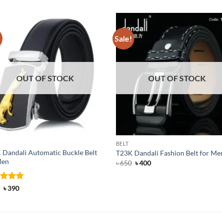
!
Sale!
OUT OF STOCK
OUT OF STOCK
BELT
 Dandali Automatic Buckle Belt
T23K Dandali Fashion Belt for Me
Men
Original
Current
৳
650
৳
400
price
price
was:
is:
৳ 650.
৳ 400.
ed
Original
5
Current
৳
390
price
price
of 5
was:
is:
৳ 600.
৳ 390.