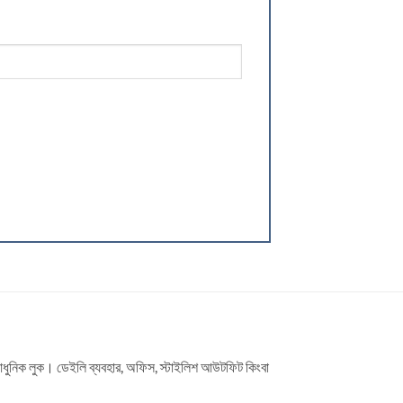
 ও আধুনিক লুক। ডেইলি ব্যবহার, অফিস, স্টাইলিশ আউটফিট কিংবা