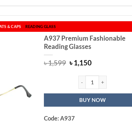
ATS & CAPS
READING GLASS
A937 Premium Fashionable
Reading Glasses
Original
Current
৳
1,599
৳
1,150
price
price
was:
is:
৳ 1,599.
৳ 1,150.
A937 Premium Fas
BUY NOW
Code: A937