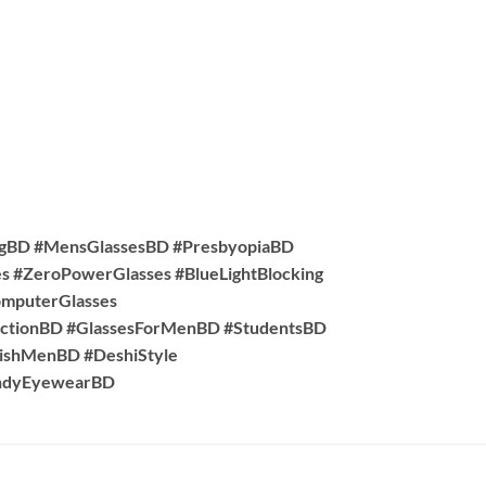
ngBD #MensGlassesBD #PresbyopiaBD
s #ZeroPowerGlasses #BlueLightBlocking
omputerGlasses
ctionBD #GlassesForMenBD #StudentsBD
lishMenBD #DeshiStyle
rendyEyewearBD