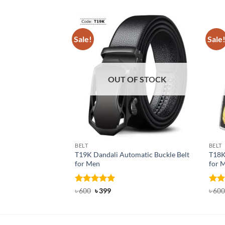
Sale!
Sale
OUT OF STOCK
BELT
BELT
T19K Dandali Automatic Buckle Belt
T18K
for Men
for 
Rated
Original
4.91
Current
Rat
৳
600
৳
399
৳
600
price
price
out of 5
out 
was:
is:
৳ 600.
৳ 399.