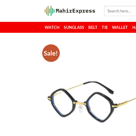
Skip
Search
to
for:
content
WATCH
SUNGLASS
BELT
TIE
WALLET
H
Sale!