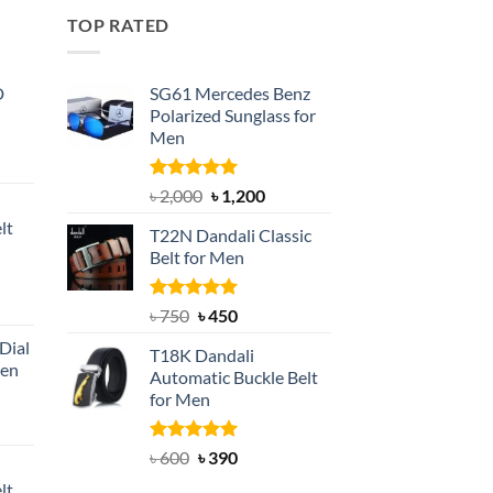
TOP RATED
D
SG61 Mercedes Benz
Polarized Sunglass for
Men
nt
Rated
5.00
Original
Current
৳
2,000
৳
1,200
out of 5
price
price
lt
T22N Dandali Classic
was:
is:
Belt for Men
৳ 2,000.
৳ 1,200.
nt
Rated
Original
5.00
Current
৳
750
৳
450
out of 5
price
price
Dial
T18K Dandali
was:
is:
Men
Automatic Buckle Belt
৳ 750.
৳ 450.
for Men
rent
e
Rated
Original
5.00
Current
৳
600
৳
390
out of 5
price
price
lt