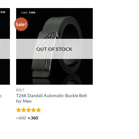
Sale!
Sale!
OUT OF STOCK
OUT OF
BELT
BELT
T26K Dandali Automatic Buckle Belt
B142 Dandali Automa
n
for Men
for Men
Rated
Original
5
Current
Rated
Original
4.92
Current
৳
600
৳
360
৳
600
৳
380
price
price
price
price
out of 5
out of 5
was:
is:
was:
is:
৳ 600.
৳ 360.
৳ 600.
৳ 380.