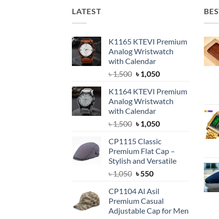
LATEST
BES
K1165 KTEVI Premium
Analog Wristwatch
with Calendar
Original
Current
৳
1,500
৳
1,050
price
price
K1164 KTEVI Premium
was:
is:
Analog Wristwatch
৳ 1,500.
৳ 1,050.
with Calendar
Original
Current
৳
1,500
৳
1,050
price
price
CP1115 Classic
was:
is:
Premium Flat Cap –
৳ 1,500.
৳ 1,050.
Stylish and Versatile
Original
Current
৳
1,050
৳
550
price
price
CP1104 Al Asil
was:
is:
Premium Casual
৳ 1,050.
৳ 550.
Adjustable Cap for Men