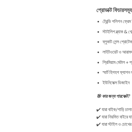
প্রোডাক্ট ফিচারসমূহ
ট্রেন্ডি পলিগন ফ্রে
স্টাইলিশ ব্ল্যাক & গ
ব্লুকাট লেন্স প্রোট
লাইটওয়েট ও আরামদ
প্রিমিয়াম মেটাল + প্
স্মার্ট হিপহপ ফ্যাশন 
ইউনিসেক্স ডিজাইন
🎯 কার জন্য পারফেক্ট?
✔️ যারা বাইক/গাড়ি চালা
✔️ যারা নিয়মিত বাইরে য
✔️ যারা স্টাইল ও চোখের