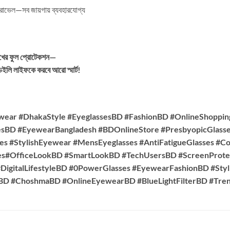
রাভেল—সব জায়গায় ব্যবহারযোগ্য
োখের ফুল প্রোটেকশন—
লি লাইফকে করবে আরো স্মার্ট!
wear #DhakaStyle #EyeglassesBD #FashionBD #OnlineShoppi
esBD #EyewearBangladesh #BDOnlineStore #PresbyopicGlasse
es #StylishEyewear #MensEyeglasses #AntiFatigueGlasses #C
es#OfficeLookBD #SmartLookBD #TechUsersBD #ScreenProte
DigitalLifestyleBD #0PowerGlasses #EyewearFashionBD #Sty
sBD #ChoshmaBD #OnlineEyewearBD #BlueLightFilterBD #T