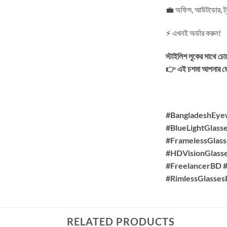
💼 অফিস, আউটডোর, ট্
⚡ এখনই অর্ডার করুন!
স্টাইলিশ লুকের সাথে চ
👉 এই চশমা আপনার ডেই
#BangladeshEye
#BlueLightGlass
#FramelessGlass
#HDVisionGlass
#FreelancerBD #
#RimlessGlasse
RELATED PRODUCTS