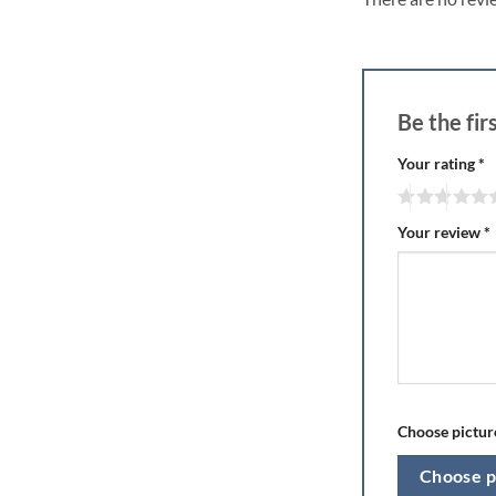
Be the fi
Your rating
*
Your review
*
Choose picture
Choose p