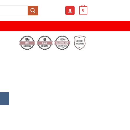
0
hionable Reading Glasses quantity