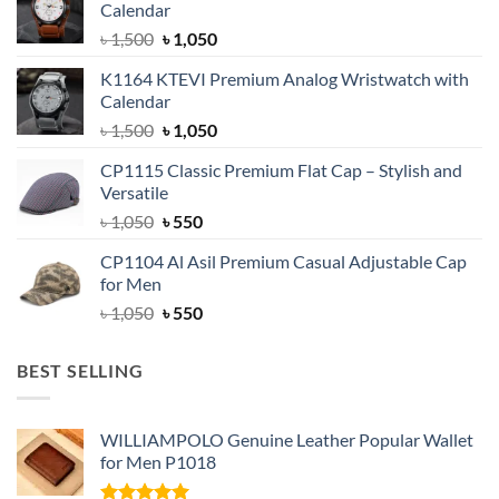
Calendar
Original
Current
৳
1,500
৳
1,050
price
price
K1164 KTEVI Premium Analog Wristwatch with
was:
is:
Calendar
৳ 1,500.
৳ 1,050.
Original
Current
৳
1,500
৳
1,050
price
price
CP1115 Classic Premium Flat Cap – Stylish and
was:
is:
Versatile
৳ 1,500.
৳ 1,050.
Original
Current
৳
1,050
৳
550
price
price
CP1104 Al Asil Premium Casual Adjustable Cap
was:
is:
for Men
৳ 1,050.
৳ 550.
Original
Current
৳
1,050
৳
550
price
price
was:
is:
BEST SELLING
৳ 1,050.
৳ 550.
WILLIAMPOLO Genuine Leather Popular Wallet
for Men P1018