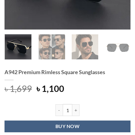
A942 Premium Rimless Square Sunglasses
Original
Current
৳
1,699
৳
1,100
price
price
was:
is:
৳ 1,699.
৳ 1,100.
A942 Premium Rimless Square Sungl
BUY NOW