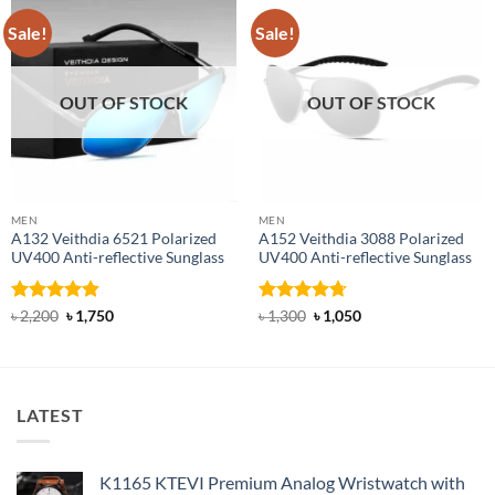
Sale!
Sale!
OUT OF STOCK
OUT OF STOCK
MEN
MEN
A132 Veithdia 6521 Polarized
A152 Veithdia 3088 Polarized
UV400 Anti-reflective Sunglass
UV400 Anti-reflective Sunglass
Rated
4.86
Original
Current
Rated
4.71
Original
Current
৳
2,200
৳
1,750
৳
1,300
৳
1,050
price
price
price
price
out of 5
out of 5
was:
is:
was:
is:
৳ 2,200.
৳ 1,750.
৳ 1,300.
৳ 1,050.
LATEST
K1165 KTEVI Premium Analog Wristwatch with