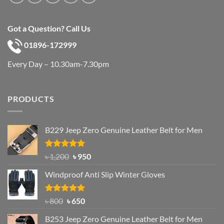
Got a Question? Call Us
01896-172999
Every Day – 10.30am-7.30pm
PRODUCTS
B229 Jeep Zero Genuine Leather Belt for Men
Rated
4.92
Original
Current
৳
1,200
৳
950
out of 5
price
price
Windproof Anti Slip Winter Gloves
was:
is:
৳ 1,200.
৳ 950.
Rated
Original
4.97
Current
৳
800
৳
650
out of 5
price
price
B253 Jeep Zero Genuine Leather Belt for Men
was:
is: