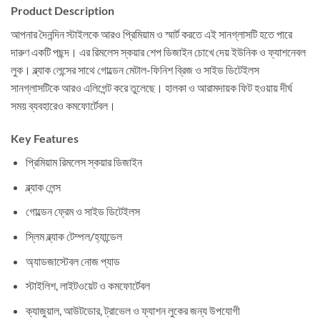
Product Description
আপনার দৈনন্দিন স্টাইলকে আরও প্রিমিয়াম ও স্মার্ট করতে এই সানগ্লাসটি হতে পারে
দারুণ একটি পছন্দ। এর রিমলেস স্কয়ার শেপ ডিজাইন চোখে দেয় ইউনিক ও ফ্যাশনেবল
লুক। ব্ল্যাক লেন্সের সাথে গোল্ডেন মেটাল-ফিনিশ ব্রিজ ও সাইড ডিটেইলস
সানগ্লাসটিকে আরও এলিগেন্ট করে তুলেছে। হালকা ও আরামদায়ক ফিট হওয়ায় দীর্ঘ
সময় ব্যবহারেও কমফোর্টেবল।
Key Features
প্রিমিয়াম রিমলেস স্কয়ার ডিজাইন
ব্ল্যাক লেন্স
গোল্ডেন ফ্রেম ও সাইড ডিটেইলস
স্লিম ব্ল্যাক টেম্পল/হ্যান্ডেল
অ্যাডজাস্টেবল নোজ প্যাড
স্টাইলিশ, লাইটওয়েট ও কমফোর্টেবল
ক্যাজুয়াল, আউটডোর, ট্রাভেল ও ফ্যাশন লুকের জন্য উপযোগী