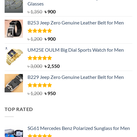
Glasses
Original
Current
৳
1,350
৳
900
price
price
B253 Jeep Zero Genuine Leather Belt for Men
was:
is:
৳ 1,350.
৳ 900.
Rated
5.00
Original
Current
৳
1,200
৳
900
out of 5
price
price
UM25E OULM Big Dial Sports Watch for Men
was:
is:
৳ 1,200.
৳ 900.
Rated
5.00
Original
Current
৳
3,000
৳
2,550
out of 5
price
price
B229 Jeep Zero Genuine Leather Belt for Men
was:
is:
৳ 3,000.
৳ 2,550.
Rated
4.92
Original
Current
৳
1,200
৳
950
out of 5
price
price
was:
is:
TOP RATED
৳ 1,200.
৳ 950.
SG61 Mercedes Benz Polarized Sunglass for Men