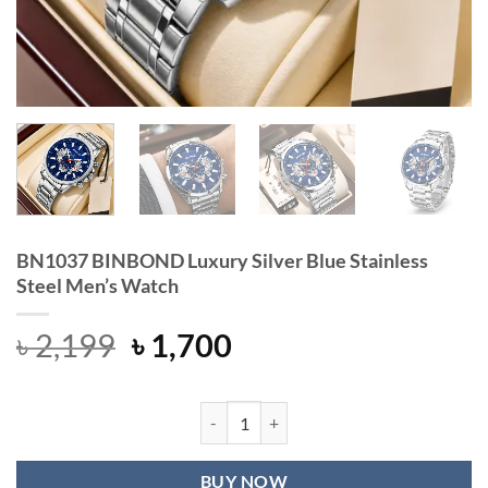
BN1037 BINBOND Luxury Silver Blue Stainless
Steel Men’s Watch
Original
Current
৳
2,199
৳
1,700
price
price
was:
is:
৳ 2,199.
৳ 1,700.
BN1037 BINBOND Luxury Silver Blue
BUY NOW