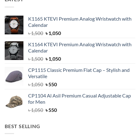
K1165 KTEVI Premium Analog Wristwatch with
Calendar
Original
Current
৳
1,500
৳
1,050
price
price
K1164 KTEVI Premium Analog Wristwatch with
was:
is:
Calendar
৳ 1,500.
৳ 1,050.
Original
Current
৳
1,500
৳
1,050
price
price
CP1115 Classic Premium Flat Cap – Stylish and
was:
is:
Versatile
৳ 1,500.
৳ 1,050.
Original
Current
৳
1,050
৳
550
price
price
CP1104 Al Asil Premium Casual Adjustable Cap
was:
is:
for Men
৳ 1,050.
৳ 550.
Original
Current
৳
1,050
৳
550
price
price
was:
is:
BEST SELLING
৳ 1,050.
৳ 550.