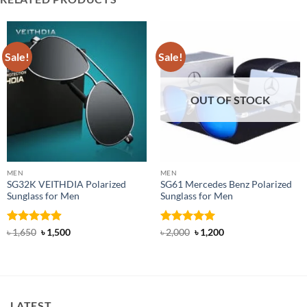
Sale!
Sale!
OUT OF STOCK
MEN
MEN
SG32K VEITHDIA Polarized
SG61 Mercedes Benz Polarized
Sunglass for Men
Sunglass for Men
Rated
4.88
Original
Current
Rated
5
Original
Current
৳
1,650
৳
1,500
৳
2,000
৳
1,200
price
price
price
price
out of 5
out of 5
was:
is:
was:
is:
৳ 1,650.
৳ 1,500.
৳ 2,000.
৳ 1,200.
LATEST