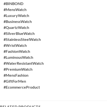
#BINBOND
#MensWatch
#LuxuryWatch
#BusinessWatch
#QuartzWatch
#SilverBlueWatch
#StainlessSteelWatch
#WristWatch
#FashionWatch
#LuminousWatch
#WaterResistantWatch
#PremiumWatch
#MensFashion
#GiftForMen
#EcommerceProduct
RELATED PRODUCTS