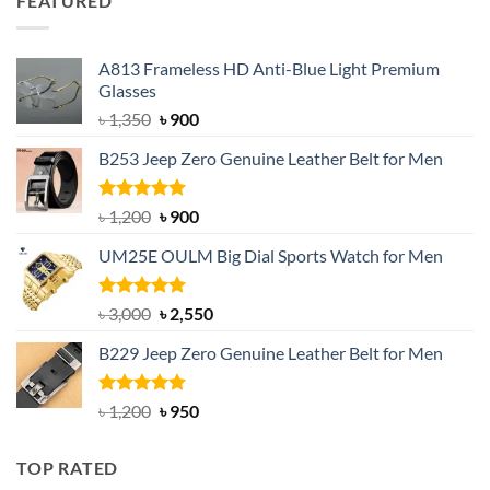
FEATURED
৳ 750.
৳ 650.
A813 Frameless HD Anti-Blue Light Premium
Glasses
Original
Current
৳
1,350
৳
900
price
price
B253 Jeep Zero Genuine Leather Belt for Men
was:
is:
৳ 1,350.
৳ 900.
Rated
5.00
Original
Current
৳
1,200
৳
900
out of 5
price
price
UM25E OULM Big Dial Sports Watch for Men
was:
is:
৳ 1,200.
৳ 900.
Rated
5.00
Original
Current
৳
3,000
৳
2,550
out of 5
price
price
B229 Jeep Zero Genuine Leather Belt for Men
was:
is:
৳ 3,000.
৳ 2,550.
Rated
4.92
Original
Current
৳
1,200
৳
950
out of 5
price
price
was:
is:
TOP RATED
৳ 1,200.
৳ 950.