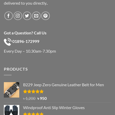
delivered to you directly..
Got a Question? Call Us
01896-172999
Every Day – 10.30am-7.30pm
PRODUCTS
B229 Jeep Zero Genuine Leather Belt for Men
Rated
4.92
Original
Current
৳
1,200
৳
950
out of 5
price
price
Windproof Anti Slip Winter Gloves
was:
is:
৳ 1,200.
৳ 950.