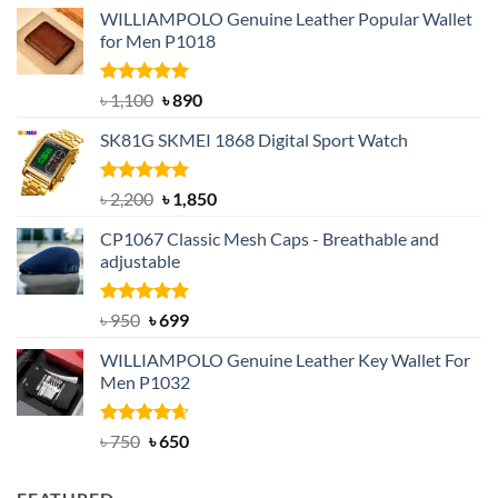
WILLIAMPOLO Genuine Leather Popular Wallet
for Men P1018
Rated
5.00
Original
Current
৳
1,100
৳
890
out of 5
price
price
SK81G SKMEI 1868 Digital Sport Watch
was:
is:
৳ 1,100.
৳ 890.
Rated
5.00
Original
Current
৳
2,200
৳
1,850
out of 5
price
price
CP1067 Classic Mesh Caps - Breathable and
was:
is:
adjustable
৳ 2,200.
৳ 1,850.
Rated
Original
5.00
Current
৳
950
৳
699
out of 5
price
price
WILLIAMPOLO Genuine Leather Key Wallet For
was:
is:
Men P1032
৳ 950.
৳ 699.
Rated
Original
4.63
Current
৳
750
৳
650
out of 5
price
price
was:
is: