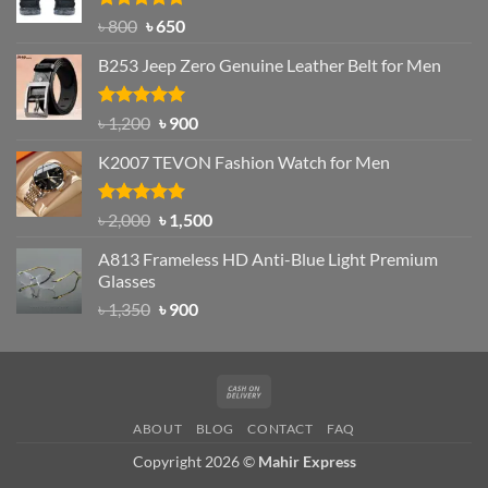
Rated
Original
4.97
Current
৳
800
৳
650
out of 5
price
price
B253 Jeep Zero Genuine Leather Belt for Men
was:
is:
৳ 800.
৳ 650.
Rated
5.00
Original
Current
৳
1,200
৳
900
out of 5
price
price
K2007 TEVON Fashion Watch for Men
was:
is:
৳ 1,200.
৳ 900.
Rated
4.93
Original
Current
৳
2,000
৳
1,500
out of 5
price
price
A813 Frameless HD Anti-Blue Light Premium
was:
is:
Glasses
৳ 2,000.
৳ 1,500.
Original
Current
৳
1,350
৳
900
price
price
was:
is:
৳ 1,350.
৳ 900.
Cash
On
ABOUT
BLOG
CONTACT
FAQ
Delivery
Copyright 2026 ©
Mahir Express