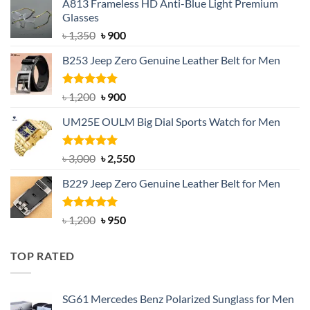
A813 Frameless HD Anti-Blue Light Premium
Glasses
Original
Current
৳
1,350
৳
900
price
price
B253 Jeep Zero Genuine Leather Belt for Men
was:
is:
৳ 1,350.
৳ 900.
Rated
5.00
Original
Current
৳
1,200
৳
900
out of 5
price
price
UM25E OULM Big Dial Sports Watch for Men
was:
is:
৳ 1,200.
৳ 900.
Rated
5.00
Original
Current
৳
3,000
৳
2,550
out of 5
price
price
B229 Jeep Zero Genuine Leather Belt for Men
was:
is:
৳ 3,000.
৳ 2,550.
Rated
4.92
Original
Current
৳
1,200
৳
950
out of 5
price
price
was:
is:
TOP RATED
৳ 1,200.
৳ 950.
SG61 Mercedes Benz Polarized Sunglass for Men