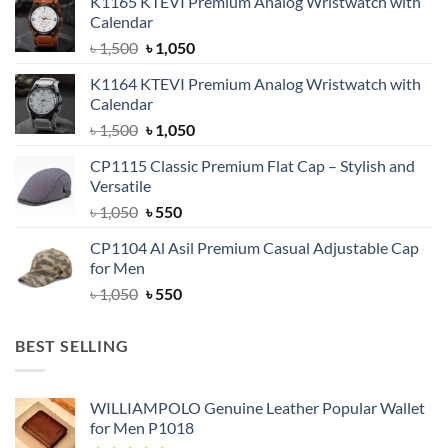
K1165 KTEVI Premium Analog Wristwatch with
Calendar
Original
Current
৳
1,500
৳
1,050
price
price
K1164 KTEVI Premium Analog Wristwatch with
was:
is:
Calendar
৳ 1,500.
৳ 1,050.
Original
Current
৳
1,500
৳
1,050
price
price
CP1115 Classic Premium Flat Cap – Stylish and
was:
is:
Versatile
৳ 1,500.
৳ 1,050.
Original
Current
৳
1,050
৳
550
price
price
CP1104 Al Asil Premium Casual Adjustable Cap
was:
is:
for Men
৳ 1,050.
৳ 550.
Original
Current
৳
1,050
৳
550
price
price
was:
is:
BEST SELLING
৳ 1,050.
৳ 550.
WILLIAMPOLO Genuine Leather Popular Wallet
for Men P1018