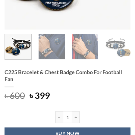
C225 Bracelet & Chest Badge Combo For Football
Fan
Original
Current
৳
600
৳
399
price
price
was:
is:
৳ 600.
৳ 399.
C225 Bracelet & Chest Badge Combo 
BUY NOW