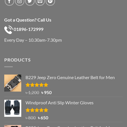
Got a Question? Call Us
01896-172999
Every Day – 10.30am-7.30pm
PRODUCTS
B229 Jeep Zero Genuine Leather Belt for Men
Rated
4.92
Original
Current
৳
1,200
৳
950
out of 5
price
price
Windproof Anti Slip Winter Gloves
was:
is:
৳ 1,200.
৳ 950.
Rated
Original
4.97
Current
৳
800
৳
650
out of 5
price
price