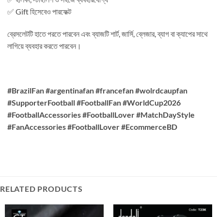
✅ Gift হিসেবেও পারফেক্ট
ব্রেসলেটটি হাতে পরতে পারবেন এবং ব্যাজটি শার্ট, জার্সি, ব্লেজার, ব্যাগ বা ক্যাপের সাথে
লাগিয়ে ব্যবহার করতে পারবেন।
#BrazilFan #argentinafan #francefan #wolrdcaupfan
#SupporterFootball #FootballFan #WorldCup2026
#FootballAccessories #FootballLover #MatchDayStyle
#FanAccessories #FootballLover #EcommerceBD
RELATED PRODUCTS