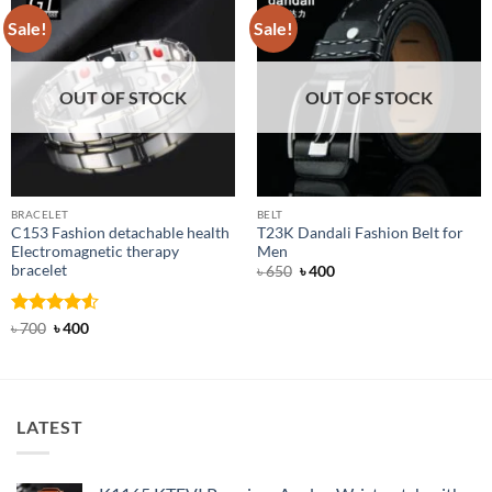
Sale!
Sale!
OUT OF STOCK
OUT OF STOCK
BRACELET
BELT
C153 Fashion detachable health
T23K Dandali Fashion Belt for
Electromagnetic therapy
Men
bracelet
Original
Current
৳
650
৳
400
price
price
was:
is:
৳ 650.
৳ 400.
Rated
Original
4.5
Current
৳
700
৳
400
price
price
out of 5
was:
is:
৳ 700.
৳ 400.
LATEST