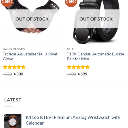
Sale!
Sale!
OUT OF STOCK
OUT OF STOCK
HAND GLOVES
BELT
Tactical Adjustable Skulls Rivet
T19K Dandali Automatic Buckle
Glove
Belt for Men
Rated
Original
4.5
Current
Rated
Original
4.91
Current
৳
650
৳
500
৳
600
৳
399
price
price
price
price
out of 5
out of 5
was:
is:
was:
is:
৳ 650.
৳ 500.
৳ 600.
৳ 399.
LATEST
K1165 KTEVI Premium Analog Wristwatch with
Calendar