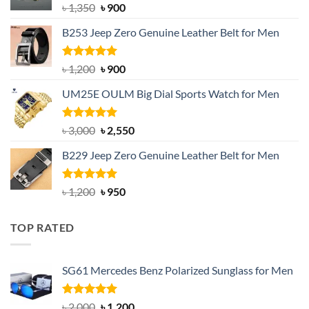
Original
Current
৳
1,350
৳
900
price
price
B253 Jeep Zero Genuine Leather Belt for Men
was:
is:
৳ 1,350.
৳ 900.
Rated
5.00
Original
Current
৳
1,200
৳
900
out of 5
price
price
UM25E OULM Big Dial Sports Watch for Men
was:
is:
৳ 1,200.
৳ 900.
Rated
5.00
Original
Current
৳
3,000
৳
2,550
out of 5
price
price
B229 Jeep Zero Genuine Leather Belt for Men
was:
is:
৳ 3,000.
৳ 2,550.
Rated
4.92
Original
Current
৳
1,200
৳
950
out of 5
price
price
was:
is:
TOP RATED
৳ 1,200.
৳ 950.
SG61 Mercedes Benz Polarized Sunglass for Men
Rated
5.00
Original
Current
৳
2,000
৳
1,200