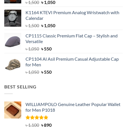
Original
Current
৳
1,500
৳
1,050
price
price
K1164 KTEVI Premium Analog Wristwatch with
was:
is:
Calendar
৳ 1,500.
৳ 1,050.
Original
Current
৳
1,500
৳
1,050
price
price
CP1115 Classic Premium Flat Cap – Stylish and
was:
is:
Versatile
৳ 1,500.
৳ 1,050.
Original
Current
৳
1,050
৳
550
price
price
CP1104 Al Asil Premium Casual Adjustable Cap
was:
is:
for Men
৳ 1,050.
৳ 550.
Original
Current
৳
1,050
৳
550
price
price
was:
is:
BEST SELLING
৳ 1,050.
৳ 550.
WILLIAMPOLO Genuine Leather Popular Wallet
for Men P1018
Rated
5.00
Original
Current
৳
1,100
৳
890