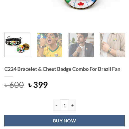
C224 Bracelet & Chest Badge Combo For Brazil Fan
Original
Current
৳
600
৳
399
price
price
was:
is:
৳ 600.
৳ 399.
C224 Bracelet & Chest Badge Combo 
BUY NOW