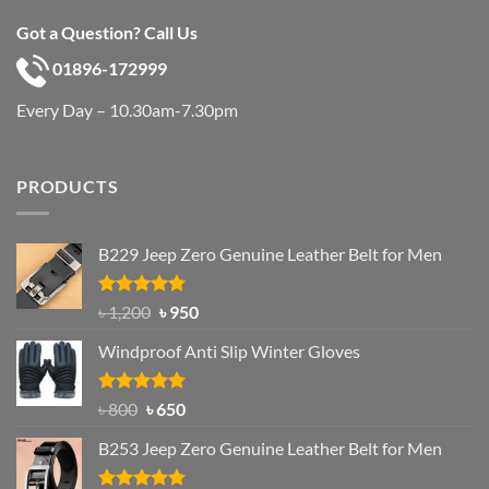
Got a Question? Call Us
01896-172999
Every Day – 10.30am-7.30pm
PRODUCTS
B229 Jeep Zero Genuine Leather Belt for Men
Rated
4.92
Original
Current
৳
1,200
৳
950
out of 5
price
price
Windproof Anti Slip Winter Gloves
was:
is:
৳ 1,200.
৳ 950.
Rated
Original
4.97
Current
৳
800
৳
650
out of 5
price
price
B253 Jeep Zero Genuine Leather Belt for Men
was:
is:
৳ 800.
৳ 650.