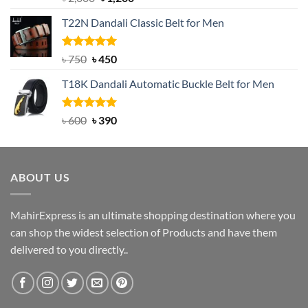
out of 5
price
price
T22N Dandali Classic Belt for Men
was:
is:
৳ 2,000.
৳ 1,200.
Rated
Original
5.00
Current
৳
750
৳
450
out of 5
price
price
T18K Dandali Automatic Buckle Belt for Men
was:
is:
৳ 750.
৳ 450.
Rated
Original
5.00
Current
৳
600
৳
390
out of 5
price
price
was:
is:
৳ 600.
৳ 390.
ABOUT US
MahirExpress is an ultimate shopping destination where you
can shop the widest selection of Products and have them
delivered to you directly..