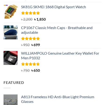
out of 5
price
price
SK81G SKMEI 1868 Digital Sport Watch
was:
is:
৳ 1,100.
৳ 890.
Rated
5.00
Original
Current
৳
2,200
৳
1,850
out of 5
price
price
CP1067 Classic Mesh Caps - Breathable and
was:
is:
adjustable
৳ 2,200.
৳ 1,850.
Rated
Original
5.00
Current
৳
950
৳
699
out of 5
price
price
WILLIAMPOLO Genuine Leather Key Wallet For
was:
is:
Men P1032
৳ 950.
৳ 699.
Rated
Original
4.63
Current
৳
750
৳
650
out of 5
price
price
was:
is:
FEATURED
৳ 750.
৳ 650.
A813 Frameless HD Anti-Blue Light Premium
Glasses