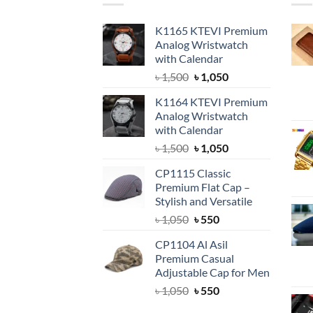
K1165 KTEVI Premium
Analog Wristwatch
with Calendar
Original
Current
৳
1,500
৳
1,050
price
price
K1164 KTEVI Premium
was:
is:
Analog Wristwatch
৳ 1,500.
৳ 1,050.
with Calendar
Original
Current
৳
1,500
৳
1,050
price
price
CP1115 Classic
was:
is:
Premium Flat Cap –
৳ 1,500.
৳ 1,050.
Stylish and Versatile
Original
Current
৳
1,050
৳
550
price
price
CP1104 Al Asil
was:
is:
Premium Casual
৳ 1,050.
৳ 550.
Adjustable Cap for Men
Original
Current
৳
1,050
৳
550
price
price