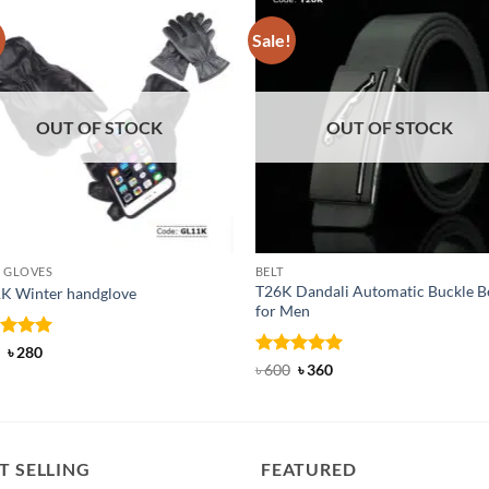
!
Sale!
OUT OF STOCK
OUT OF STOCK
 GLOVES
BELT
T26K Dandali Automatic Buckle B
K Winter handglove
for Men
ed
Original
5
Current
৳
280
price
price
of 5
Rated
Original
5
Current
৳
600
৳
360
was:
is:
price
price
out of 5
৳ 350.
৳ 280.
was:
is:
৳ 600.
৳ 360.
T SELLING
FEATURED