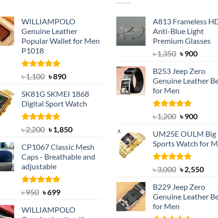
WILLIAMPOLO
A813 Frameless H
Genuine Leather
Anti-Blue Light
Popular Wallet for Men
Premium Glasses
P1018
Original
Curre
৳
1,350
৳
900
price
price
B253 Jeep Zero
was:
is:
Rated
5.00
Original
Current
৳
1,100
৳
890
Genuine Leather Be
out of 5
৳ 1,350.
৳ 900.
price
price
for Men
SK81G SKMEI 1868
was:
is:
Digital Sport Watch
৳ 1,100.
৳ 890.
Rated
5.00
Original
Curre
৳
1,200
৳
900
out of 5
price
price
Rated
5.00
Original
Current
৳
2,200
৳
1,850
UM25E OULM Big 
was:
is:
out of 5
price
price
Sports Watch for 
৳ 1,200.
৳ 900.
CP1067 Classic Mesh
was:
is:
Caps - Breathable and
৳ 2,200.
৳ 1,850.
adjustable
Rated
5.00
Original
Cur
৳
3,000
৳
2,550
out of 5
price
pric
B229 Jeep Zero
was:
is:
Rated
Original
5.00
Current
৳
950
৳
699
Genuine Leather Be
out of 5
৳ 3,000.
৳ 2,
price
price
for Men
WILLIAMPOLO
was:
is: