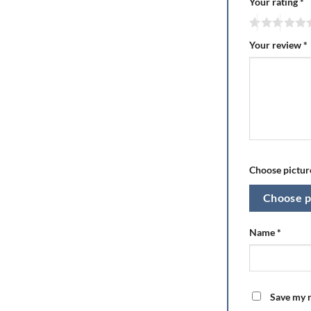
Your rating
*
Your review
*
Choose picture
Choose p
Name
*
Save my n