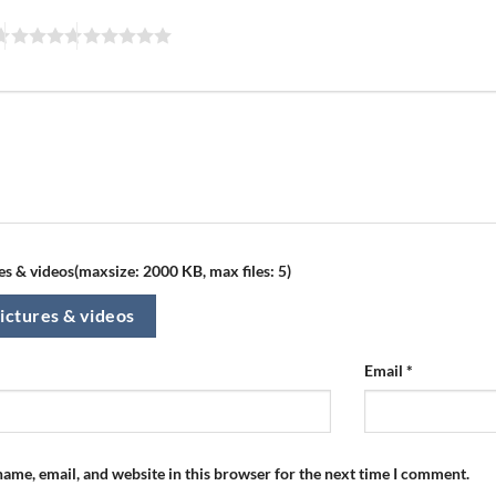
s & videos(maxsize: 2000 KB, max files: 5)
ictures & videos
Email
*
ame, email, and website in this browser for the next time I comment.