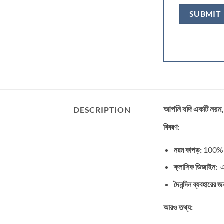
আপনি যদি একটি নরম, আর
DESCRIPTION
বিবরণ:
নরম কাপড়:
100% কট
ক্লাসিক ডিজাইন:
এট
দৈনন্দিন ব্যবহারের 
আরও তথ্য: