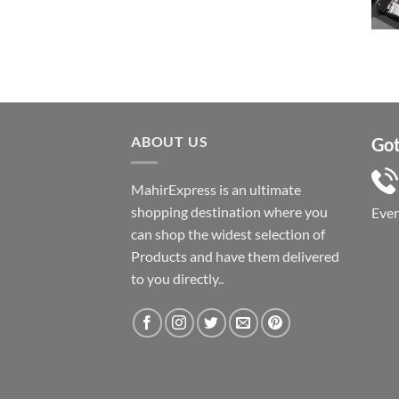
was:
is:
৳ 1,050.
৳ 550.
ABOUT US
Got
MahirExpress is an ultimate
shopping destination where you
Eve
can shop the widest selection of
Products and have them delivered
to you directly..