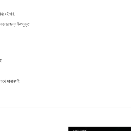
য়ে তৈরি.
লের জন্য উপযুক্ত
ক
়ী
াথে মানানসই