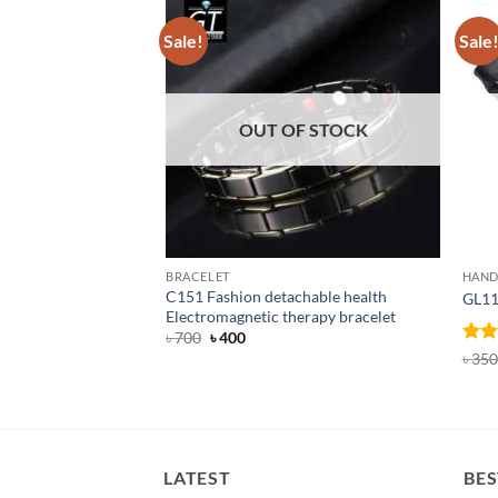
Sale!
Sale
OUT OF STOCK
BRACELET
HAND
C151 Fashion detachable health
GL11
Electromagnetic therapy bracelet
Original
Current
৳
700
৳
400
price
price
Rat
৳
350
was:
is:
out 
৳ 700.
৳ 400.
LATEST
BES