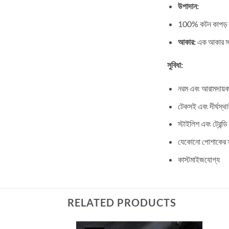
উপাদান:
100% কটন কাপড় দি
আকার:
এক আকার সক
সুবিধা:
নরম এবং আরামদায়
টেকসই এবং দীর্ঘস্থায
স্টাইলিশ এবং ট্রেন্ডি
যেকোনো পোশাকের স
কাস্টমাইজযোগ্য
RELATED PRODUCTS