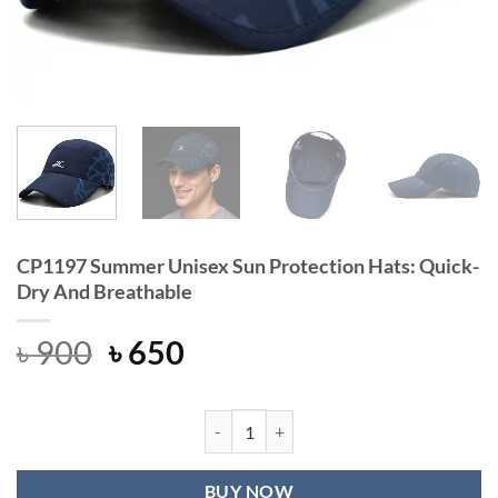
CP1197 Summer Unisex Sun Protection Hats: Quick-
Dry And Breathable
Original
Current
৳
900
৳
650
price
price
was:
is:
৳ 900.
৳ 650.
CP1197 Summer Unisex Sun Protecti
BUY NOW