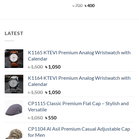
was:
is:
Rated
Original
4.5
Current
৳
700
৳
400
৳ 600.
৳ 490.
price
price
out of 5
was:
is:
৳ 700.
৳ 400.
LATEST
K1165 KTEVI Premium Analog Wristwatch with
Calendar
Original
Current
৳
1,500
৳
1,050
price
price
K1164 KTEVI Premium Analog Wristwatch with
was:
is:
Calendar
৳ 1,500.
৳ 1,050.
Original
Current
৳
1,500
৳
1,050
price
price
CP1115 Classic Premium Flat Cap – Stylish and
was:
is:
Versatile
৳ 1,500.
৳ 1,050.
Original
Current
৳
1,050
৳
550
price
price
CP1104 Al Asil Premium Casual Adjustable Cap
was:
is:
for Men
৳ 1,050.
৳ 550.