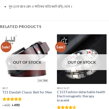
মুখ ঢেকে রাখে রোদ ও ক্ষতিকর অতিবেগুনি রশ্মি থেকে।
RELATED PRODUCTS
Sale!
Sale!
OUT OF STOCK
OUT OF STOCK
BELT
BRACELET
C153 Fashion detachable health
T21 Dandali Classic Belt for Men
Electromagnetic therapy
bracelet
Rated
Original
4.67
Current
৳
600
৳
490
price
price
out of 5