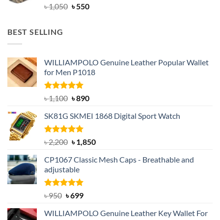
Original
Current
৳
1,050
৳
550
price
price
was:
is:
BEST SELLING
৳ 1,050.
৳ 550.
WILLIAMPOLO Genuine Leather Popular Wallet
for Men P1018
Rated
5.00
Original
Current
৳
1,100
৳
890
out of 5
price
price
SK81G SKMEI 1868 Digital Sport Watch
was:
is:
৳ 1,100.
৳ 890.
Rated
5.00
Original
Current
৳
2,200
৳
1,850
out of 5
price
price
CP1067 Classic Mesh Caps - Breathable and
was:
is:
adjustable
৳ 2,200.
৳ 1,850.
Rated
Original
5.00
Current
৳
950
৳
699
out of 5
price
price
WILLIAMPOLO Genuine Leather Key Wallet For
was:
is: