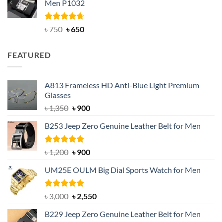
Men P1032
৳ 950.
৳ 699.
Rated
Original
4.63
Current
৳
750
৳
650
out of 5
price
price
was:
is:
FEATURED
৳ 750.
৳ 650.
A813 Frameless HD Anti-Blue Light Premium
Glasses
Original
Current
৳
1,350
৳
900
price
price
B253 Jeep Zero Genuine Leather Belt for Men
was:
is:
৳ 1,350.
৳ 900.
Rated
5.00
Original
Current
৳
1,200
৳
900
out of 5
price
price
UM25E OULM Big Dial Sports Watch for Men
was:
is:
৳ 1,200.
৳ 900.
Rated
5.00
Original
Current
৳
3,000
৳
2,550
out of 5
price
price
B229 Jeep Zero Genuine Leather Belt for Men
was:
is: