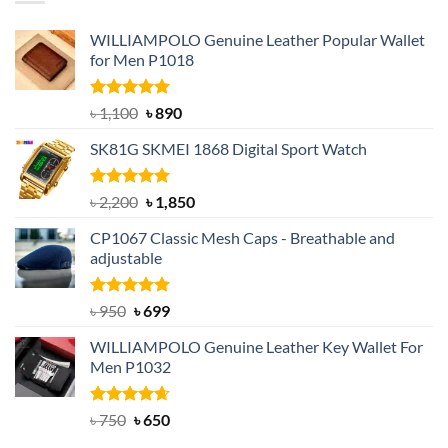
WILLIAMPOLO Genuine Leather Popular Wallet
for Men P1018
Rated
5.00
Original
Current
৳
1,100
৳
890
out of 5
price
price
SK81G SKMEI 1868 Digital Sport Watch
was:
is:
৳ 1,100.
৳ 890.
Rated
5.00
Original
Current
৳
2,200
৳
1,850
out of 5
price
price
CP1067 Classic Mesh Caps - Breathable and
was:
is:
adjustable
৳ 2,200.
৳ 1,850.
Rated
Original
5.00
Current
৳
950
৳
699
out of 5
price
price
WILLIAMPOLO Genuine Leather Key Wallet For
was:
is:
Men P1032
৳ 950.
৳ 699.
Rated
Original
4.63
Current
৳
750
৳
650
out of 5
price
price