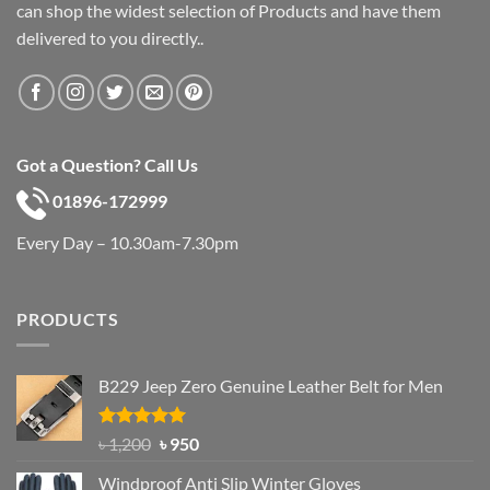
can shop the widest selection of Products and have them
delivered to you directly..
Got a Question? Call Us
01896-172999
Every Day – 10.30am-7.30pm
PRODUCTS
B229 Jeep Zero Genuine Leather Belt for Men
Rated
4.92
Original
Current
৳
1,200
৳
950
out of 5
price
price
Windproof Anti Slip Winter Gloves
was:
is: