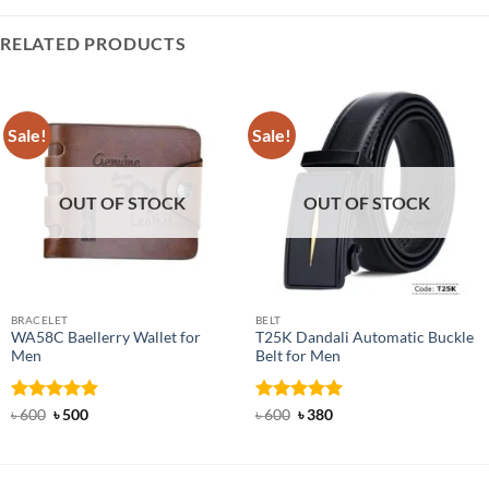
RELATED PRODUCTS
Sale!
Sale!
OUT OF STOCK
OUT OF STOCK
BRACELET
BELT
WA58C Baellerry Wallet for
T25K Dandali Automatic Buckle
Men
Belt for Men
Rated
Original
4.83
Current
Rated
Original
5
Current
৳
600
৳
500
৳
600
৳
380
price
price
price
price
out of 5
out of 5
was:
is:
was:
is:
৳ 600.
৳ 500.
৳ 600.
৳ 380.