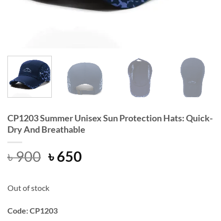
CP1203 Summer Unisex Sun Protection Hats: Quick-
Dry And Breathable
Original
Current
৳
900
৳
650
price
price
was:
is:
Out of stock
৳ 900.
৳ 650.
Code: CP1203