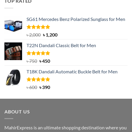
TOP RATED
৳ 1,200.
৳ 950.
SG61 Mercedes Benz Polarized Sunglass for Men
Rated
5.00
Original
Current
৳
2,000
৳
1,200
out of 5
price
price
T22N Dandali Classic Belt for Men
was:
is:
৳ 2,000.
৳ 1,200.
Rated
Original
5.00
Current
৳
750
৳
450
out of 5
price
price
T18K Dandali Automatic Buckle Belt for Men
was:
is:
৳ 750.
৳ 450.
Rated
Original
5.00
Current
৳
600
৳
390
out of 5
price
price
was:
is:
৳ 600.
৳ 390.
ABOUT US
MahirExpress is an ultimate shopping destination where you