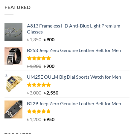
was:
is:
FEATURED
৳ 750.
৳ 650.
A813 Frameless HD Anti-Blue Light Premium
Glasses
Original
Current
৳
1,350
৳
900
price
price
B253 Jeep Zero Genuine Leather Belt for Men
was:
is:
৳ 1,350.
৳ 900.
Rated
5.00
Original
Current
৳
1,200
৳
900
out of 5
price
price
UM25E OULM Big Dial Sports Watch for Men
was:
is:
৳ 1,200.
৳ 900.
Rated
5.00
Original
Current
৳
3,000
৳
2,550
out of 5
price
price
B229 Jeep Zero Genuine Leather Belt for Men
was:
is:
৳ 3,000.
৳ 2,550.
Rated
4.92
Original
Current
৳
1,200
৳
950
out of 5
price
price
was:
is: