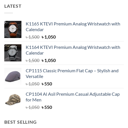
LATEST
K1165 KTEVI Premium Analog Wristwatch with
Calendar
Original
Current
৳
1,500
৳
1,050
price
price
K1164 KTEVI Premium Analog Wristwatch with
was:
is:
Calendar
৳ 1,500.
৳ 1,050.
Original
Current
৳
1,500
৳
1,050
price
price
CP1115 Classic Premium Flat Cap – Stylish and
was:
is:
Versatile
৳ 1,500.
৳ 1,050.
Original
Current
৳
1,050
৳
550
price
price
CP1104 Al Asil Premium Casual Adjustable Cap
was:
is:
for Men
৳ 1,050.
৳ 550.
Original
Current
৳
1,050
৳
550
price
price
was:
is:
BEST SELLING
৳ 1,050.
৳ 550.