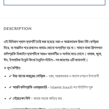
DESCRIPTION
এই মিনিমাল স্কাল ক্যাপটি তৈরি করা হয়েছে নরম ও আরামদায়ক রিবড নিট ফেব্রিক
দিয়ে, যা সারাদিন পরে রাখলেও মাথায় কোনো অস্বস্তি হয় না। সামনে থাকা শিল্পসম্মত
কলিগ্রাফি ডিজাইন ক্যাপটিকে আরও আকর্ষণীয় ও অর্থবহ করে তোলে। নামাজ, জুমা,
ঈদ, ইসলামিক ইভেন্ট কিংবা দৈনন্দিন স্টাইল—সব জায়গায় এটি মানানসই।
⭐ মূল বৈশিষ্ট্য:
✔
উচ্চ মানের করডুরয় ফেব্রিক
– নরম, আরামদায়ক ও বাতাস চলাচল উপযোগী
✔
আরবি কলিগ্রাফি এমব্রয়ডারি
– Islamic touch সহ স্টাইলিশ লুক
✔
স্ট্রেচেবল ফিট
– মাথায় সহজে মানিয়ে যায়