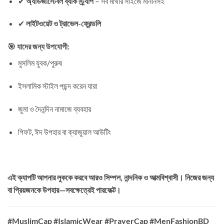
✔
অ্যাডজাস্টেবল ব্যাক স্ট্র্যাপ
– সব মাথার সাইজে মানানসই
✔
লাইটওয়েট ও ট্রাভেল-ফ্রেন্ডলি
🎯 যাদের জন্য উপযোগী:
মুসলিম যুবক/পুরুষ
ইসলামিক স্টাইল পছন্দ করেন যারা
জুমা ও দৈনন্দিন নামাজে ব্যবহার
গিফট, ঈদ উপহার বা ক্যাজুয়াল আউটিং
এই ক্যাপটি আপনার লুককে করবে আরও সিম্পল, নান্দনিক ও আত্মবিশ্বাসী। নিজের জন্য
বা প্রিয়জনকে উপহার—সবক্ষেত্রেই পারফেক্ট।
#MuslimCap #IslamicWear #PrayerCap #MenFashionBD