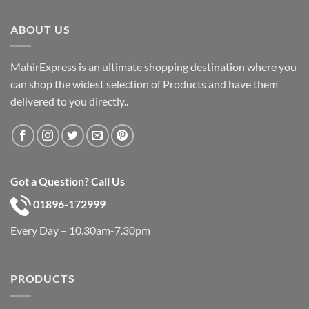
was:
is:
৳ 600.
৳ 390.
ABOUT US
MahirExpress is an ultimate shopping destination where you
can shop the widest selection of Products and have them
delivered to you directly..
Got a Question? Call Us
01896-172999
Every Day – 10.30am-7.30pm
PRODUCTS