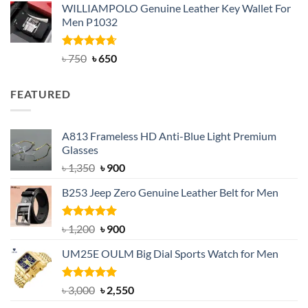
WILLIAMPOLO Genuine Leather Key Wallet For
was:
is:
Men P1032
৳ 950.
৳ 699.
Rated
Original
4.63
Current
৳
750
৳
650
out of 5
price
price
was:
is:
FEATURED
৳ 750.
৳ 650.
A813 Frameless HD Anti-Blue Light Premium
Glasses
Original
Current
৳
1,350
৳
900
price
price
B253 Jeep Zero Genuine Leather Belt for Men
was:
is:
৳ 1,350.
৳ 900.
Rated
5.00
Original
Current
৳
1,200
৳
900
out of 5
price
price
UM25E OULM Big Dial Sports Watch for Men
was:
is:
৳ 1,200.
৳ 900.
Rated
5.00
Original
Current
৳
3,000
৳
2,550
out of 5
price
price