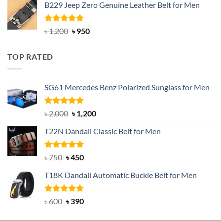
B229 Jeep Zero Genuine Leather Belt for Men
was:
is:
৳ 3,000.
৳ 2,550.
Rated
4.92
Original
Current
৳
1,200
৳
950
out of 5
price
price
was:
is:
TOP RATED
৳ 1,200.
৳ 950.
SG61 Mercedes Benz Polarized Sunglass for Men
Rated
5.00
Original
Current
৳
2,000
৳
1,200
out of 5
price
price
T22N Dandali Classic Belt for Men
was:
is:
৳ 2,000.
৳ 1,200.
Rated
Original
5.00
Current
৳
750
৳
450
out of 5
price
price
T18K Dandali Automatic Buckle Belt for Men
was:
is:
৳ 750.
৳ 450.
Rated
Original
5.00
Current
৳
600
৳
390
out of 5
price
price