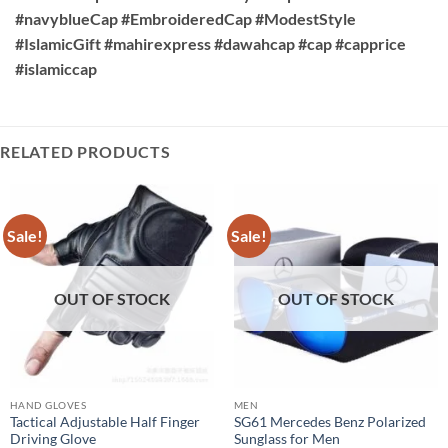
#navyblueCap #EmbroideredCap #ModestStyle
#IslamicGift #mahirexpress #dawahcap #cap #capprice
#islamiccap
RELATED PRODUCTS
Sale!
Sale!
OUT OF STOCK
OUT OF STOCK
HAND GLOVES
MEN
Tactical Adjustable Half Finger
SG61 Mercedes Benz Polarized
Driving Glove
Sunglass for Men