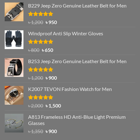
B229 Jeep Zero Genuine Leather Belt for Men
Rated
4.92
Original
Current
৳
1,200
৳
950
out of 5
price
price
Windproof Anti Slip Winter Gloves
was:
is:
৳ 1,200.
৳ 950.
Rated
Original
4.97
Current
৳
800
৳
650
out of 5
price
price
B253 Jeep Zero Genuine Leather Belt for Men
was:
is:
৳ 800.
৳ 650.
Rated
5.00
Original
Current
৳
1,200
৳
900
out of 5
price
price
K2007 TEVON Fashion Watch for Men
was:
is:
৳ 1,200.
৳ 900.
Rated
4.93
Original
Current
৳
2,000
৳
1,500
out of 5
price
price
A813 Frameless HD Anti-Blue Light Premium
was:
is:
Glasses
৳ 2,000.
৳ 1,500.
Original
Current
৳
1,350
৳
900
price
price