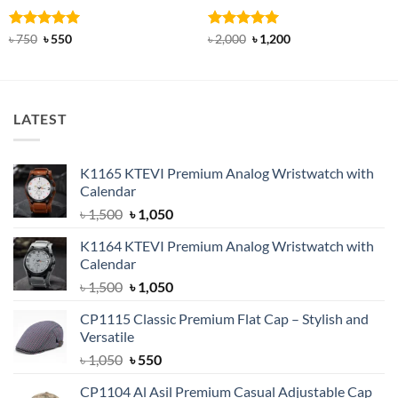
Rated
Original
5
Current
Rated
5
Original
Current
৳
750
৳
550
৳
2,000
৳
1,200
price
price
price
price
out of 5
out of 5
was:
is:
was:
is:
৳ 750.
৳ 550.
৳ 2,000.
৳ 1,200.
LATEST
K1165 KTEVI Premium Analog Wristwatch with
Calendar
Original
Current
৳
1,500
৳
1,050
price
price
K1164 KTEVI Premium Analog Wristwatch with
was:
is:
Calendar
৳ 1,500.
৳ 1,050.
Original
Current
৳
1,500
৳
1,050
price
price
CP1115 Classic Premium Flat Cap – Stylish and
was:
is:
Versatile
৳ 1,500.
৳ 1,050.
Original
Current
৳
1,050
৳
550
price
price
CP1104 Al Asil Premium Casual Adjustable Cap
was:
is: