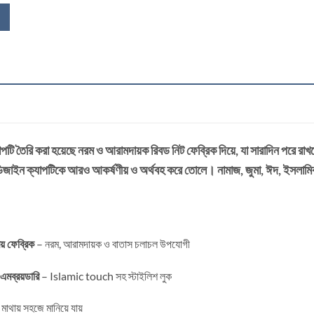
াপটি তৈরি করা হয়েছে নরম ও আরামদায়ক রিবড নিট ফেব্রিক দিয়ে, যা সারাদিন পরে র
 ডিজাইন ক্যাপটিকে আরও আকর্ষণীয় ও অর্থবহ করে তোলে। নামাজ, জুমা, ঈদ, ইসলামিক 
রয় ফেব্রিক
– নরম, আরামদায়ক ও বাতাস চলাচল উপযোগী
এমব্রয়ডারি
– Islamic touch সহ স্টাইলিশ লুক
মাথায় সহজে মানিয়ে যায়