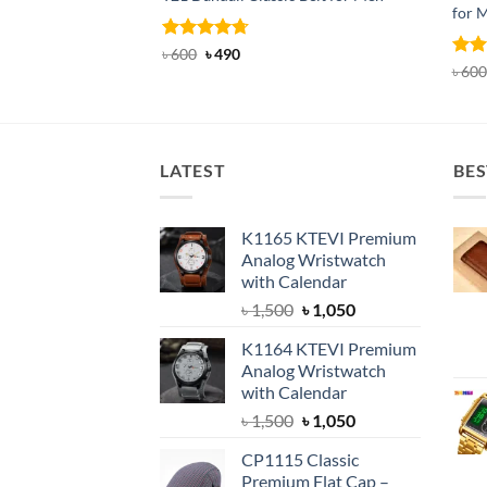
for 
Rated
Original
4.67
Current
৳
600
৳
490
price
price
out of 5
Rat
৳
600
was:
is:
out 
৳ 600.
৳ 490.
LATEST
BES
K1165 KTEVI Premium
Analog Wristwatch
with Calendar
Original
Current
৳
1,500
৳
1,050
price
price
K1164 KTEVI Premium
was:
is:
Analog Wristwatch
৳ 1,500.
৳ 1,050.
with Calendar
Original
Current
৳
1,500
৳
1,050
price
price
CP1115 Classic
was:
is:
Premium Flat Cap –