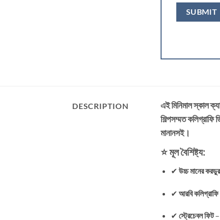
এই মিনিমাল স্কাল ক্য
DESCRIPTION
শিল্পসম্মত কলিগ্রাফি
মানানসই।
⭐ মূল বৈশিষ্ট্য:
✔
উচ্চ মানের করডু
✔
আরবি কলিগ্রাফি 
✔
স্ট্রেচেবল ফিট
– 