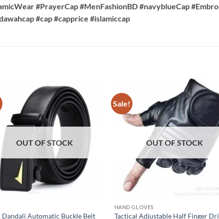
lamicWear #PrayerCap #MenFashionBD #navyblueCap #Embroid
dawahcap #cap #capprice #islamiccap
!
Sale!
OUT OF STOCK
OUT OF STOCK
HAND GLOVES
 Dandali Automatic Buckle Belt
Tactical Adjustable Half Finger Dr