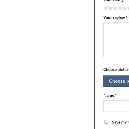
Your review
*
Choose picture
Choose p
Name
*
Save my n