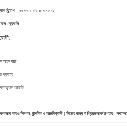
ক স্ট্র্যাপ
– সব মাথার সাইজে মানানসই
ভেল-ফ্রেন্ডলি
যোগী:
দ করেন যারা
জে ব্যবহার
ক্যাজুয়াল আউটিং
ে করবে আরও সিম্পল, নান্দনিক ও আত্মবিশ্বাসী। নিজের জন্য বা প্রিয়জনকে উপহার—সবক্ষেত