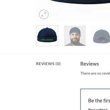
Reviews
REVIEWS (0)
There are no revi
Be the fi
Your rating
*