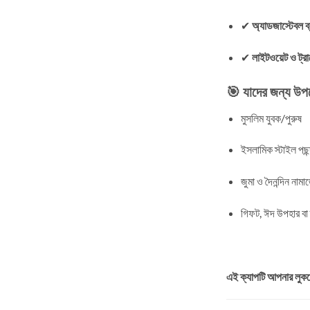
✔
অ্যাডজাস্টেবল ব্যা
✔
লাইটওয়েট ও ট্রা
🎯 যাদের জন্য উপ
মুসলিম যুবক/পুরুষ
ইসলামিক স্টাইল পছন্
জুমা ও দৈনন্দিন নামা
গিফট, ঈদ উপহার বা 
এই ক্যাপটি আপনার লুকক