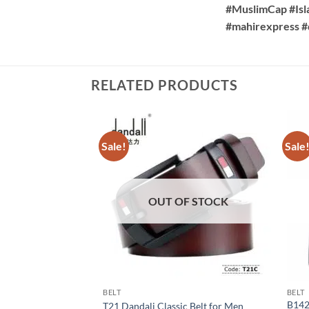
#MuslimCap #Is
#mahirexpress #
RELATED PRODUCTS
Sale!
Sale
OUT OF STOCK
BELT
BELT
B142
T21 Dandali Classic Belt for Men