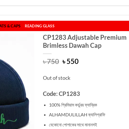
ATS & CAPS
READING GLASS
CP1283 Adjustable Premium
Brimless Dawah Cap
Original
Current
৳
750
৳
550
price
price
was:
is:
Out of stock
৳ 750.
৳ 550.
Code: CP1283
100% প্রিমিয়াম কর্ডুরয় ফ্যাব্রিক
ALHAMDULILLAH ক্যালিগ্রাফি
যেকোনো পোশাকের সাথে মানানসই