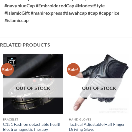
#navyblueCap #EmbroideredCap #ModestStyle
#IslamicGift #mahirexpress #dawahcap #cap #capprice
#islamiccap
RELATED PRODUCTS
Sale!
Sale!
OUT OF STOCK
OUT OF STOCK
BRACELET
HAND GLOVES
C151 Fashion detachable health
Tactical Adjustable Half Finger
Electromagnetic therapy
Driving Glove