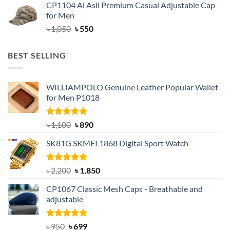
CP1104 Al Asil Premium Casual Adjustable Cap
was:
is:
for Men
৳ 1,050.
৳ 550.
Original
Current
৳
1,050
৳
550
price
price
was:
is:
BEST SELLING
৳ 1,050.
৳ 550.
WILLIAMPOLO Genuine Leather Popular Wallet
for Men P1018
Rated
5.00
Original
Current
৳
1,100
৳
890
out of 5
price
price
SK81G SKMEI 1868 Digital Sport Watch
was:
is:
৳ 1,100.
৳ 890.
Rated
5.00
Original
Current
৳
2,200
৳
1,850
out of 5
price
price
CP1067 Classic Mesh Caps - Breathable and
was:
is:
adjustable
৳ 2,200.
৳ 1,850.
Rated
Original
5.00
Current
৳
950
৳
699