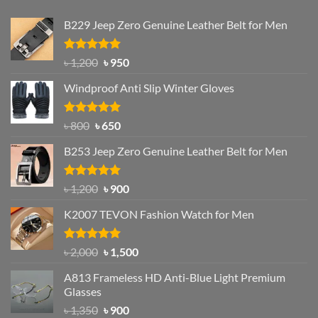
B229 Jeep Zero Genuine Leather Belt for Men
Rated
4.92
Original
Current
৳
1,200
৳
950
out of 5
price
price
Windproof Anti Slip Winter Gloves
was:
is:
৳ 1,200.
৳ 950.
Rated
Original
4.97
Current
৳
800
৳
650
out of 5
price
price
B253 Jeep Zero Genuine Leather Belt for Men
was:
is:
৳ 800.
৳ 650.
Rated
5.00
Original
Current
৳
1,200
৳
900
out of 5
price
price
K2007 TEVON Fashion Watch for Men
was:
is:
৳ 1,200.
৳ 900.
Rated
4.93
Original
Current
৳
2,000
৳
1,500
out of 5
price
price
A813 Frameless HD Anti-Blue Light Premium
was:
is:
Glasses
৳ 2,000.
৳ 1,500.
Original
Current
৳
1,350
৳
900