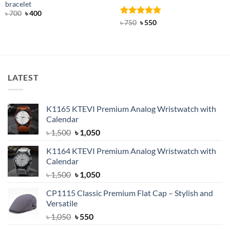
bracelet
Original
Current
৳
700
৳
400
price
price
Rated
Original
5
Current
৳
750
৳
550
was:
is:
price
price
out of 5
৳ 700.
৳ 400.
was:
is:
৳ 750.
৳ 550.
LATEST
K1165 KTEVI Premium Analog Wristwatch with
Calendar
Original
Current
৳
1,500
৳
1,050
price
price
K1164 KTEVI Premium Analog Wristwatch with
was:
is:
Calendar
৳ 1,500.
৳ 1,050.
Original
Current
৳
1,500
৳
1,050
price
price
CP1115 Classic Premium Flat Cap – Stylish and
was:
is:
Versatile
৳ 1,500.
৳ 1,050.
Original
Current
৳
1,050
৳
550
price
price