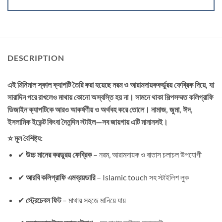
DESCRIPTION
এই মিনিমাল স্কাল ক্যাপটি তৈরি করা হয়েছে নরম ও আরামদায়ক
কর্ডুরয়
ফেব্রিক দিয়ে, যা
সারাদিন পরে রাখলেও মাথায় কোনো অস্বস্তি হয় না। সামনে থাকা শিল্পসম্মত কলিগ্রাফি
ডিজাইন ক্যাপটিকে আরও আকর্ষণীয় ও অর্থবহ করে তোলে। নামাজ, জুমা, ঈদ,
ইসলামিক ইভেন্ট কিংবা দৈনন্দিন স্টাইল—সব জায়গায় এটি মানানসই।
⭐ মূল বৈশিষ্ট্য:
✔
উচ্চ মানের করডুরয় ফেব্রিক
– নরম, আরামদায়ক ও বাতাস চলাচল উপযোগী
✔
আরবি কলিগ্রাফি এমব্রয়ডারি
– Islamic touch সহ স্টাইলিশ লুক
✔
স্ট্রেচেবল ফিট
– মাথায় সহজে মানিয়ে যায়