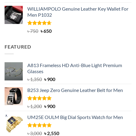
out of 5
price
price
WILLIAMPOLO Genuine Leather Key Wallet For
was:
is:
Men P1032
৳ 950.
৳ 699.
Rated
Original
4.63
Current
৳
750
৳
650
out of 5
price
price
was:
is:
FEATURED
৳ 750.
৳ 650.
A813 Frameless HD Anti-Blue Light Premium
Glasses
Original
Current
৳
1,350
৳
900
price
price
B253 Jeep Zero Genuine Leather Belt for Men
was:
is:
৳ 1,350.
৳ 900.
Rated
5.00
Original
Current
৳
1,200
৳
900
out of 5
price
price
UM25E OULM Big Dial Sports Watch for Men
was:
is:
৳ 1,200.
৳ 900.
Rated
5.00
Original
Current
৳
3,000
৳
2,550