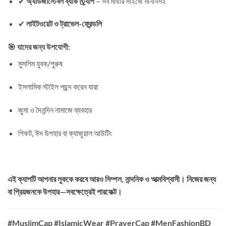
✔
অ্যাডজাস্টেবল ব্যাক স্ট্র্যাপ
– সব মাথার সাইজে মানানসই
✔
লাইটওয়েট ও ট্রাভেল-ফ্রেন্ডলি
🎯 যাদের জন্য উপযোগী:
মুসলিম যুবক/পুরুষ
ইসলামিক স্টাইল পছন্দ করেন যারা
জুমা ও দৈনন্দিন নামাজে ব্যবহার
গিফট, ঈদ উপহার বা ক্যাজুয়াল আউটিং
এই ক্যাপটি আপনার লুককে করবে আরও সিম্পল, নান্দনিক ও আত্মবিশ্বাসী। নিজের জন্য
বা প্রিয়জনকে উপহার—সবক্ষেত্রেই পারফেক্ট।
#MuslimCap #IslamicWear #PrayerCap #MenFashionBD