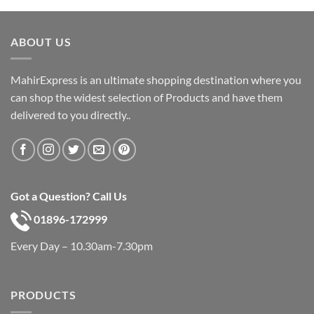
was:
is:
৳ 600.
৳ 390.
ABOUT US
MahirExpress is an ultimate shopping destination where you
can shop the widest selection of Products and have them
delivered to you directly..
Got a Question? Call Us
01896-172999
Every Day – 10.30am-7.30pm
PRODUCTS