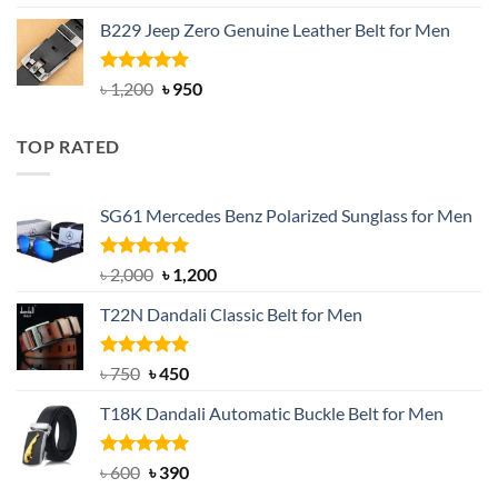
out of 5
price
price
B229 Jeep Zero Genuine Leather Belt for Men
was:
is:
৳ 3,000.
৳ 2,550.
Rated
4.92
Original
Current
৳
1,200
৳
950
out of 5
price
price
was:
is:
TOP RATED
৳ 1,200.
৳ 950.
SG61 Mercedes Benz Polarized Sunglass for Men
Rated
5.00
Original
Current
৳
2,000
৳
1,200
out of 5
price
price
T22N Dandali Classic Belt for Men
was:
is:
৳ 2,000.
৳ 1,200.
Rated
Original
5.00
Current
৳
750
৳
450
out of 5
price
price
T18K Dandali Automatic Buckle Belt for Men
was:
is:
৳ 750.
৳ 450.
Rated
Original
5.00
Current
৳
600
৳
390
out of 5
price
price