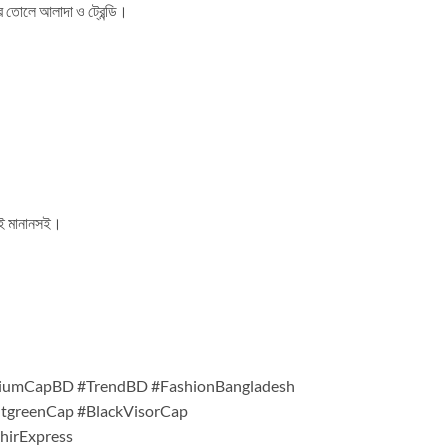
ে তোলে আলাদা ও ট্রেন্ডি।
থেই মানানসই।
iumCapBD #TrendBD #FashionBangladesh
htgreenCap #BlackVisorCap
irExpress