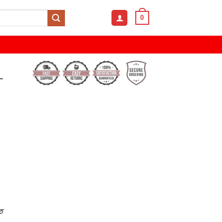
0
–
্ত