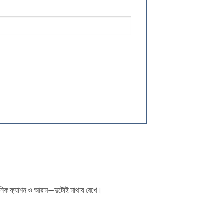
আধুনিক ফ্যাশন ও আরাম—দুটোই মাথায় রেখে।