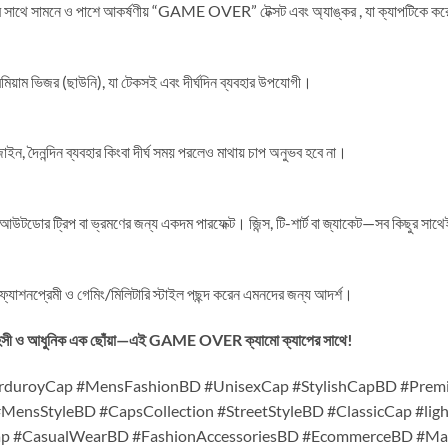
িন্টের সাথে সামনে ও পাশে আকর্ষণীয় “GAME OVER” টেক্সট এবং অ্যাঙ্কর , যা ক্যাপটিকে কর
রিমিয়াম ভিজর (ছাউনি), যা টেকসই এবং দীর্ঘদিন ব্যবহার উপযোগী।
ন, দৈনন্দিন ব্যবহার কিংবা দীর্ঘ সময় পরলেও মাথায় চাপ অনুভব হবে না।
ইল, আউটডোর ট্রিপ বা ভ্রমণের জন্য একদম পারফেক্ট। জিন্স, টি-শার্ট বা জ্যাকেট—সব কিছুর সা
 ফ্যাশনপ্রেমী ও গেমিং/মিলিটারি স্টাইল পছন্দ করেন এমনদের জন্য আদর্শ।
সাহসী ও আধুনিক এক ছোঁয়া—এই GAME OVER ক্যামো ক্যাপের সাথে!
rduroyCap #MensFashionBD #UnisexCap #StylishCapBD #Prem
MensStyleBD #CapsCollection #StreetStyleBD #ClassicCap #lig
p #CasualWearBD #FashionAccessoriesBD #EcommerceBD #Mah