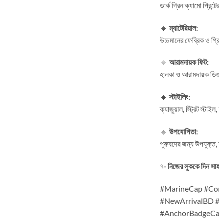
ডার্ক গ্রিন ক্যামো প্র
🔹
ম্যাটেরিয়াল:
উচ্চমানের ফেব্রিক ও প্
🔹
আরামদায়ক ফিট:
হালকা ও আরামদায়ক ডিজাই
🔹
স্টাইলিং:
ক্যাজুয়াল, স্ট্রিট স্টা
🔹
উপযোগিতা:
পুরুষদের জন্য উপযুক্ত,
✨
নিজের লুককে দিন 
#MarineCap #Co
#NewArrivalBD #
#AnchorBadgeCa