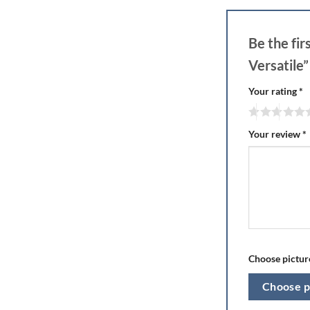
Be the fi
Versatile
Your rating
*
Your review
*
Choose picture
Choose p