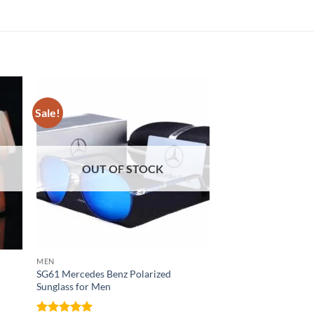
Sale!
Sale!
OUT OF STOCK
OUT OF
MEN
BELT
SG61 Mercedes Benz Polarized
n
T23K Dandali Fashio
Sunglass for Men
Original
Current
৳
650
৳
400
price
price
was:
is: