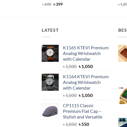
Rated
Original
4.91
Current
Rat
৳
600
৳
399
৳
1,8
price
price
out of 5
out 
was:
is:
৳ 600.
৳ 399.
LATEST
BES
K1165 KTEVI Premium
Analog Wristwatch
with Calendar
Original
Current
৳
1,500
৳
1,050
price
price
K1164 KTEVI Premium
was:
is:
Analog Wristwatch
৳ 1,500.
৳ 1,050.
with Calendar
Original
Current
৳
1,500
৳
1,050
price
price
CP1115 Classic
was:
is:
Premium Flat Cap –
৳ 1,500.
৳ 1,050.
Stylish and Versatile
Original
Current
৳
1,050
৳
550