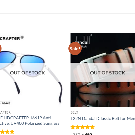
!
Sale!
OUT OF STOCK
OUT OF STOCK
AFTER
BELT
E HDCRAFTER 16619 Anti-
T22N Dandali Classic Belt for Me
ctive, UV400 Polarized Sunglass
Rated
Original
5
Current
৳
750
৳
450