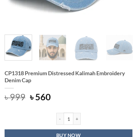
CP1318 Premium Distressed Kalimah Embroidery
Denim Cap
Original
Current
৳
999
৳
560
price
price
was:
is:
৳ 999.
৳ 560.
CP1318 Premium Distressed Kalima
BUY NOW