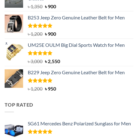
Original
Current
৳
1,350
৳
900
price
price
B253 Jeep Zero Genuine Leather Belt for Men
was:
is:
৳ 1,350.
৳ 900.
Rated
5.00
Original
Current
৳
1,200
৳
900
out of 5
price
price
UM25E OULM Big Dial Sports Watch for Men
was:
is:
৳ 1,200.
৳ 900.
Rated
5.00
Original
Current
৳
3,000
৳
2,550
out of 5
price
price
B229 Jeep Zero Genuine Leather Belt for Men
was:
is:
৳ 3,000.
৳ 2,550.
Rated
4.92
Original
Current
৳
1,200
৳
950
out of 5
price
price
was:
is:
TOP RATED
৳ 1,200.
৳ 950.
SG61 Mercedes Benz Polarized Sunglass for Men