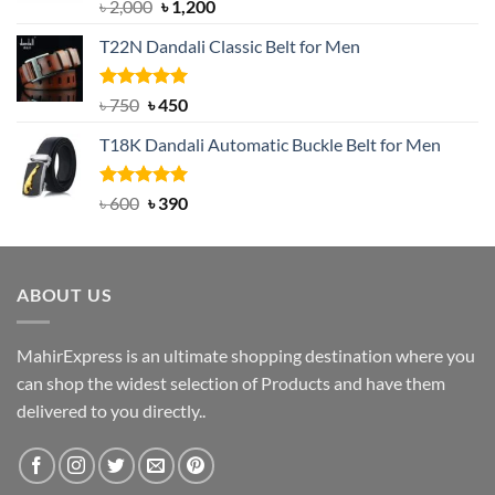
Rated
5.00
Original
Current
৳
2,000
৳
1,200
out of 5
price
price
T22N Dandali Classic Belt for Men
was:
is:
৳ 2,000.
৳ 1,200.
Rated
Original
5.00
Current
৳
750
৳
450
out of 5
price
price
T18K Dandali Automatic Buckle Belt for Men
was:
is:
৳ 750.
৳ 450.
Rated
Original
5.00
Current
৳
600
৳
390
out of 5
price
price
was:
is:
৳ 600.
৳ 390.
ABOUT US
MahirExpress is an ultimate shopping destination where you
can shop the widest selection of Products and have them
delivered to you directly..