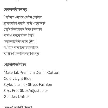
প্রোডাক্ট ফিচারসমূহ:
প্রিমিয়াম ওয়াশড ডেনিম ফেব্রিক
সুন্দর কালিমা ক্যালিগ্রাফি এম্ব্রয়ডারি
ট্রেন্ডি ডিস্ট্রেসড ভিজর ডিজাইন
সফট ও কমফোর্টেবল ফিটিং
অ্যাডজাস্টেবল ব্যাক স্ট্র্যাপ
লং টাইম ব্যবহারে আরামদায়ক
স্টাইলিশ ইসলামিক ফ্যাশন লুক
প্রোডাক্ট ডিটেইলস:
Material: Premium Denim Cotton
Color: Light Blue
Style: Islamic / Street Fashion
Size: Free Size (Adjustable)
Gender: Unisex
কেন এই ক্যাপটি নিবেন?