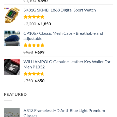
Original
Current
৳
1,100
৳
890
out of 5
price
price
SK81G SKMEI 1868 Digital Sport Watch
was:
is:
৳ 1,100.
৳ 890.
Rated
5.00
Original
Current
৳
2,200
৳
1,850
out of 5
price
price
CP1067 Classic Mesh Caps - Breathable and
was:
is:
adjustable
৳ 2,200.
৳ 1,850.
Rated
Original
5.00
Current
৳
950
৳
699
out of 5
price
price
WILLIAMPOLO Genuine Leather Key Wallet For
was:
is:
Men P1032
৳ 950.
৳ 699.
Rated
Original
4.63
Current
৳
750
৳
650
out of 5
price
price
was:
is:
FEATURED
৳ 750.
৳ 650.
A813 Frameless HD Anti-Blue Light Premium
Glasses