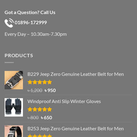
Got a Question? Call Us
01896-172999
Every Day – 10.30am-7.30pm
PRODUCTS
B229 Jeep Zero Genuine Leather Belt for Men
Rated
4.92
Original
Current
৳
1,200
৳
950
out of 5
price
price
Windproof Anti Slip Winter Gloves
was:
is:
৳ 1,200.
৳ 950.
Rated
Original
4.97
Current
৳
800
৳
650
out of 5
price
price
B253 Jeep Zero Genuine Leather Belt for Men
was:
is:
৳ 800.
৳ 650.