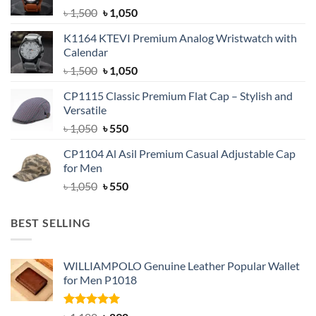
Original
Current
৳
1,500
৳
1,050
price
price
K1164 KTEVI Premium Analog Wristwatch with
was:
is:
Calendar
৳ 1,500.
৳ 1,050.
Original
Current
৳
1,500
৳
1,050
price
price
CP1115 Classic Premium Flat Cap – Stylish and
was:
is:
Versatile
৳ 1,500.
৳ 1,050.
Original
Current
৳
1,050
৳
550
price
price
CP1104 Al Asil Premium Casual Adjustable Cap
was:
is:
for Men
৳ 1,050.
৳ 550.
Original
Current
৳
1,050
৳
550
price
price
was:
is:
BEST SELLING
৳ 1,050.
৳ 550.
WILLIAMPOLO Genuine Leather Popular Wallet
for Men P1018
Rated
5.00