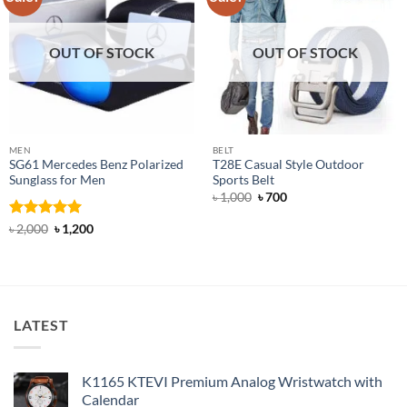
OUT OF STOCK
OUT OF STOCK
MEN
BELT
SG61 Mercedes Benz Polarized
T28E Casual Style Outdoor
Sunglass for Men
Sports Belt
Original
Current
৳
1,000
৳
700
price
price
was:
is:
Rated
5
Original
Current
৳
2,000
৳
1,200
৳ 1,000.
৳ 700.
price
price
out of 5
was:
is:
৳ 2,000.
৳ 1,200.
LATEST
K1165 KTEVI Premium Analog Wristwatch with
Calendar