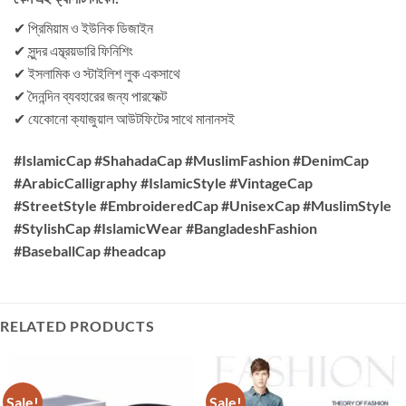
✔ প্রিমিয়াম ও ইউনিক ডিজাইন
✔ সুন্দর এম্ব্রয়ডারি ফিনিশিং
✔ ইসলামিক ও স্টাইলিশ লুক একসাথে
✔ দৈনন্দিন ব্যবহারের জন্য পারফেক্ট
✔ যেকোনো ক্যাজুয়াল আউটফিটের সাথে মানানসই
#IslamicCap #ShahadaCap #MuslimFashion #DenimCap
#ArabicCalligraphy #IslamicStyle #VintageCap
#StreetStyle #EmbroideredCap #UnisexCap #MuslimStyle
#StylishCap #IslamicWear #BangladeshFashion
#BaseballCap #headcap
RELATED PRODUCTS
Sale!
Sale!