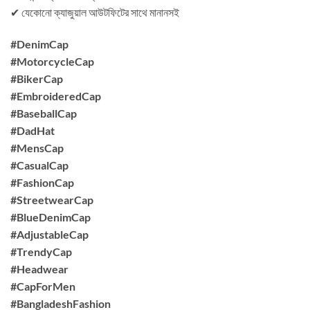
✔ যেকোনো ক্যাজুয়াল আউটফিটের সাথে মানানসই
#DenimCap
#MotorcycleCap
#BikerCap
#EmbroideredCap
#BaseballCap
#DadHat
#MensCap
#CasualCap
#FashionCap
#StreetwearCap
#BlueDenimCap
#AdjustableCap
#TrendyCap
#Headwear
#CapForMen
#BangladeshFashion