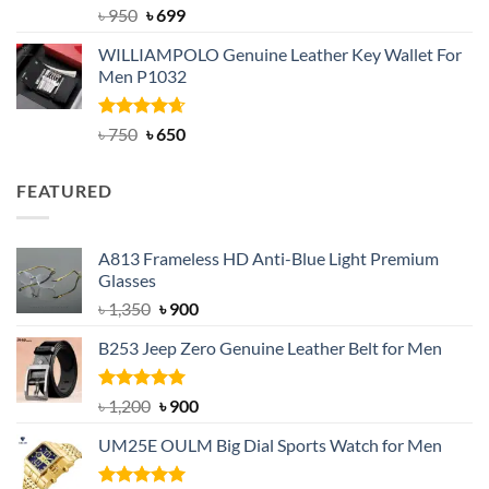
Rated
Original
5.00
Current
৳
950
৳
699
out of 5
price
price
WILLIAMPOLO Genuine Leather Key Wallet For
was:
is:
Men P1032
৳ 950.
৳ 699.
Rated
Original
4.63
Current
৳
750
৳
650
out of 5
price
price
was:
is:
FEATURED
৳ 750.
৳ 650.
A813 Frameless HD Anti-Blue Light Premium
Glasses
Original
Current
৳
1,350
৳
900
price
price
B253 Jeep Zero Genuine Leather Belt for Men
was:
is:
৳ 1,350.
৳ 900.
Rated
5.00
Original
Current
৳
1,200
৳
900
out of 5
price
price
UM25E OULM Big Dial Sports Watch for Men
was:
is:
৳ 1,200.
৳ 900.