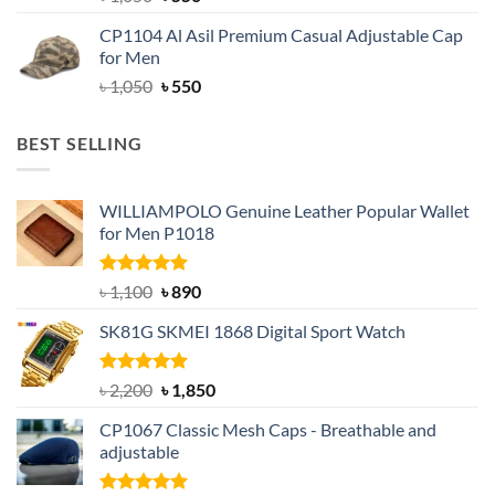
price
price
CP1104 Al Asil Premium Casual Adjustable Cap
was:
is:
for Men
৳ 1,050.
৳ 550.
Original
Current
৳
1,050
৳
550
price
price
was:
is:
BEST SELLING
৳ 1,050.
৳ 550.
WILLIAMPOLO Genuine Leather Popular Wallet
for Men P1018
Rated
5.00
Original
Current
৳
1,100
৳
890
out of 5
price
price
SK81G SKMEI 1868 Digital Sport Watch
was:
is:
৳ 1,100.
৳ 890.
Rated
5.00
Original
Current
৳
2,200
৳
1,850
out of 5
price
price
CP1067 Classic Mesh Caps - Breathable and
was:
is:
adjustable
৳ 2,200.
৳ 1,850.