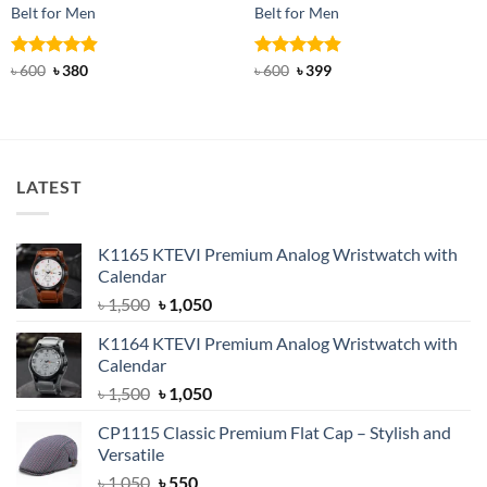
Belt for Men
Belt for Men
Rated
Original
4.92
Current
Rated
Original
4.91
Current
৳
600
৳
380
৳
600
৳
399
price
price
price
price
out of 5
out of 5
was:
is:
was:
is:
৳ 600.
৳ 380.
৳ 600.
৳ 399.
LATEST
K1165 KTEVI Premium Analog Wristwatch with
Calendar
Original
Current
৳
1,500
৳
1,050
price
price
K1164 KTEVI Premium Analog Wristwatch with
was:
is:
Calendar
৳ 1,500.
৳ 1,050.
Original
Current
৳
1,500
৳
1,050
price
price
CP1115 Classic Premium Flat Cap – Stylish and
was:
is:
Versatile
৳ 1,500.
৳ 1,050.
Original
Current
৳
1,050
৳
550