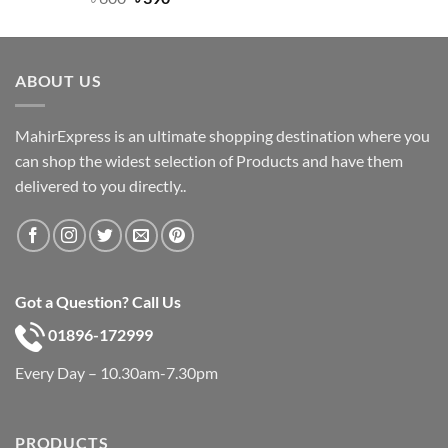
out of 5
price
price
was:
is:
৳ 600.
৳ 390.
ABOUT US
MahirExpress is an ultimate shopping destination where you
can shop the widest selection of Products and have them
delivered to you directly..
Got a Question? Call Us
01896-172999
Every Day – 10.30am-7.30pm
PRODUCTS