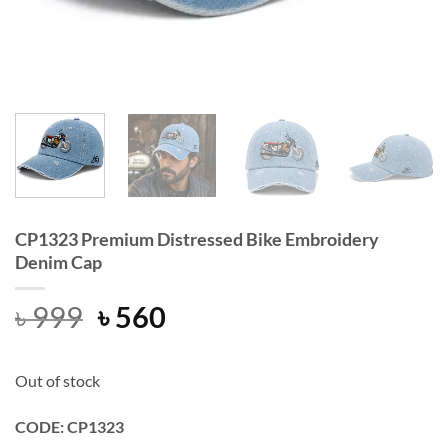
CP1323 Premium Distressed Bike Embroidery
Denim Cap
Original
Current
৳
999
৳
560
price
price
was:
is:
Out of stock
৳ 999.
৳ 560.
CODE: CP1323