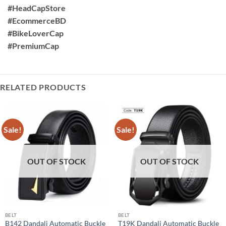
#HeadCapStore
#EcommerceBD
#BikeLoverCap
#PremiumCap
RELATED PRODUCTS
Sale!
Sale!
OUT OF STOCK
OUT OF STOCK
BELT
BELT
B142 Dandali Automatic Buckle
T19K Dandali Automatic Buckle