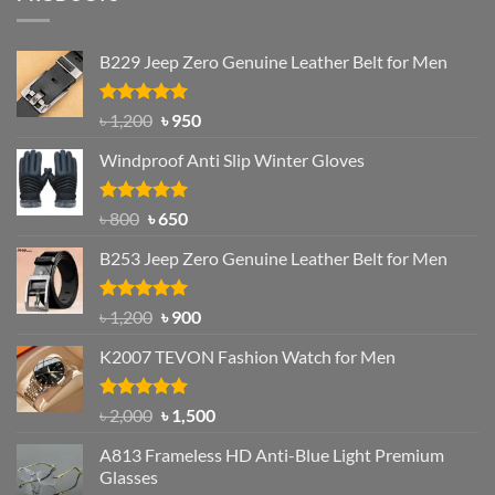
B229 Jeep Zero Genuine Leather Belt for Men
Rated
4.92
Original
Current
৳
1,200
৳
950
out of 5
price
price
Windproof Anti Slip Winter Gloves
was:
is:
৳ 1,200.
৳ 950.
Rated
Original
4.97
Current
৳
800
৳
650
out of 5
price
price
B253 Jeep Zero Genuine Leather Belt for Men
was:
is:
৳ 800.
৳ 650.
Rated
5.00
Original
Current
৳
1,200
৳
900
out of 5
price
price
K2007 TEVON Fashion Watch for Men
was:
is:
৳ 1,200.
৳ 900.
Rated
4.93
Original
Current
৳
2,000
৳
1,500
out of 5
price
price
A813 Frameless HD Anti-Blue Light Premium
was:
is:
Glasses
৳ 2,000.
৳ 1,500.