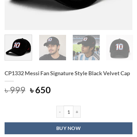
CP1332 Messi Fan Signature Style Black Velvet Cap
Original
Current
৳
999
৳
650
price
price
was:
is:
৳ 999.
৳ 650.
CP1332 Messi Fan Signature Style B
BUY NOW