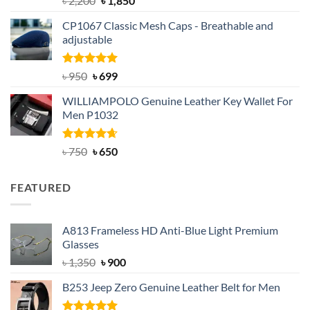
৳
2,200
৳
1,850
out of 5
price
price
CP1067 Classic Mesh Caps - Breathable and
was:
is:
adjustable
৳ 2,200.
৳ 1,850.
Rated
Original
5.00
Current
৳
950
৳
699
out of 5
price
price
WILLIAMPOLO Genuine Leather Key Wallet For
was:
is:
Men P1032
৳ 950.
৳ 699.
Rated
Original
4.63
Current
৳
750
৳
650
out of 5
price
price
was:
is:
FEATURED
৳ 750.
৳ 650.
A813 Frameless HD Anti-Blue Light Premium
Glasses
Original
Current
৳
1,350
৳
900
price
price
B253 Jeep Zero Genuine Leather Belt for Men
was:
is:
৳ 1,350.
৳ 900.