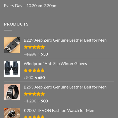
Every Day – 10.30am-7.30pm
PRODUCTS
B229 Jeep Zero Genuine Leather Belt for Men
Rated
4.92
Original
Current
৳
1,200
৳
950
out of 5
price
price
Windproof Anti Slip Winter Gloves
was:
is:
৳ 1,200.
৳ 950.
Rated
Original
4.97
Current
৳
800
৳
650
out of 5
price
price
B253 Jeep Zero Genuine Leather Belt for Men
was:
is:
৳ 800.
৳ 650.
Rated
5.00
Original
Current
৳
1,200
৳
900
out of 5
price
price
K2007 TEVON Fashion Watch for Men
was:
is:
৳ 1,200.
৳ 900.