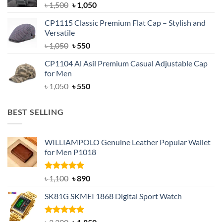
Original
Current
৳
1,500
৳
1,050
price
price
CP1115 Classic Premium Flat Cap – Stylish and
was:
is:
Versatile
৳ 1,500.
৳ 1,050.
Original
Current
৳
1,050
৳
550
price
price
CP1104 Al Asil Premium Casual Adjustable Cap
was:
is:
for Men
৳ 1,050.
৳ 550.
Original
Current
৳
1,050
৳
550
price
price
was:
is:
BEST SELLING
৳ 1,050.
৳ 550.
WILLIAMPOLO Genuine Leather Popular Wallet
for Men P1018
Rated
5.00
Original
Current
৳
1,100
৳
890
out of 5
price
price
SK81G SKMEI 1868 Digital Sport Watch
was:
is:
৳ 1,100.
৳ 890.
Rated
5.00
Original
Current