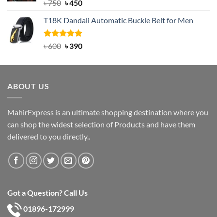
Rated
Original
5.00
Current
৳
750
৳
450
out of 5
price
price
T18K Dandali Automatic Buckle Belt for Men
was:
is:
৳ 750.
৳ 450.
Rated
Original
5.00
Current
৳
600
৳
390
out of 5
price
price
was:
is:
৳ 600.
৳ 390.
ABOUT US
MahirExpress is an ultimate shopping destination where you
can shop the widest selection of Products and have them
delivered to you directly..
Got a Question? Call Us
01896-172999