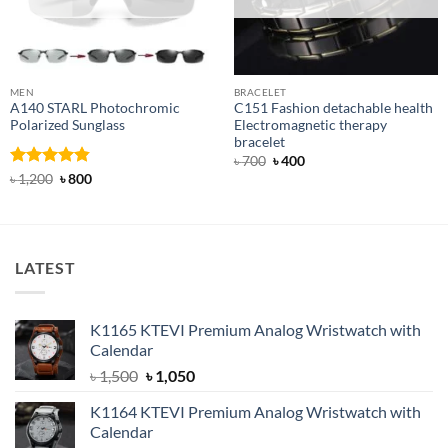
MEN
BRACELET
A140 STARL Photochromic
C151 Fashion detachable health
Polarized Sunglass
Electromagnetic therapy
bracelet
Original
Current
৳
700
৳
400
price
price
Rated
4.83
Original
Current
৳
1,200
৳
800
was:
is:
price
price
out of 5
৳ 700.
৳ 400.
was:
is:
৳ 1,200.
৳ 800.
LATEST
K1165 KTEVI Premium Analog Wristwatch with
Calendar
Original
Current
৳
1,500
৳
1,050
price
price
K1164 KTEVI Premium Analog Wristwatch with
was:
is:
Calendar
৳ 1,500.
৳ 1,050.