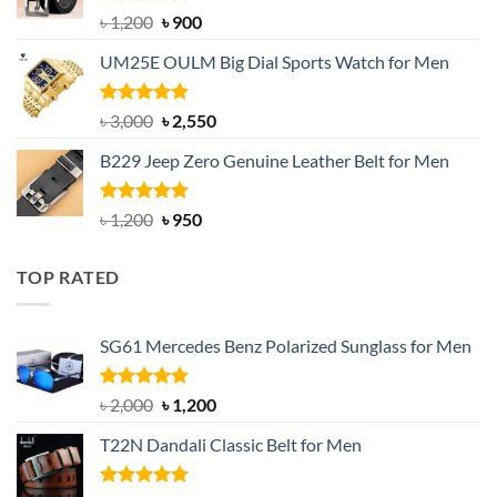
Rated
5.00
Original
Current
৳
1,200
৳
900
out of 5
price
price
UM25E OULM Big Dial Sports Watch for Men
was:
is:
৳ 1,200.
৳ 900.
Rated
5.00
Original
Current
৳
3,000
৳
2,550
out of 5
price
price
B229 Jeep Zero Genuine Leather Belt for Men
was:
is:
৳ 3,000.
৳ 2,550.
Rated
4.92
Original
Current
৳
1,200
৳
950
out of 5
price
price
was:
is:
TOP RATED
৳ 1,200.
৳ 950.
SG61 Mercedes Benz Polarized Sunglass for Men
Rated
5.00
Original
Current
৳
2,000
৳
1,200
out of 5
price
price
T22N Dandali Classic Belt for Men
was:
is:
৳ 2,000.
৳ 1,200.