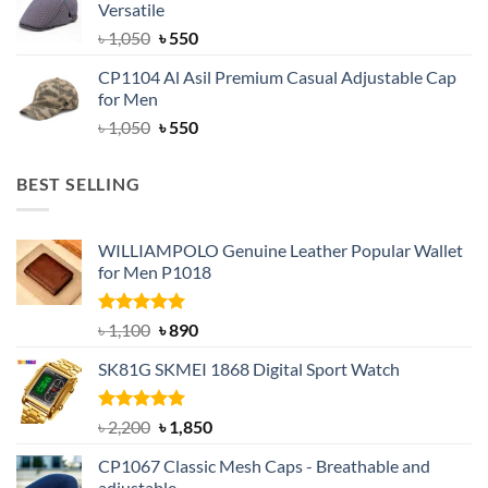
Versatile
৳ 1,500.
৳ 1,050.
Original
Current
৳
1,050
৳
550
price
price
CP1104 Al Asil Premium Casual Adjustable Cap
was:
is:
for Men
৳ 1,050.
৳ 550.
Original
Current
৳
1,050
৳
550
price
price
was:
is:
BEST SELLING
৳ 1,050.
৳ 550.
WILLIAMPOLO Genuine Leather Popular Wallet
for Men P1018
Rated
5.00
Original
Current
৳
1,100
৳
890
out of 5
price
price
SK81G SKMEI 1868 Digital Sport Watch
was:
is:
৳ 1,100.
৳ 890.
Rated
5.00
Original
Current
৳
2,200
৳
1,850
out of 5
price
price
CP1067 Classic Mesh Caps - Breathable and
was:
is:
adjustable