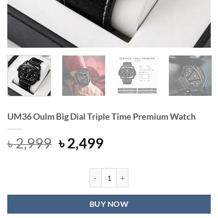
UM36 Oulm Big Dial Triple Time Premium Watch
Original
Current
৳
2,999
৳
2,499
price
price
was:
is:
৳ 2,999.
৳ 2,499.
UM36 Oulm Big Dial Triple Time Pr
BUY NOW