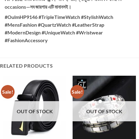
occasions—সব জায়গায় এটি মানানসই।
#OulmHP9146 #TripleTimeWatch #StylishWatch
#MensFashion #QuartzWatch #LeatherStrap
#ModernDesign #UniqueWatch #Wristwear
#FashionAccessory
RELATED PRODUCTS
Sale!
Sale!
OUT OF STOCK
OUT OF STOCK