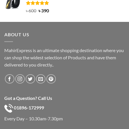
৳ 750.
৳ 450.
Rated
Original
5.00
Current
৳
600
৳
390
out of 5
price
price
was:
is:
৳ 600.
৳ 390.
ABOUT US
MahirExpress is an ultimate shopping destination where you
can shop the widest selection of Products and have them
delivered to you directly..
Got a Question? Call Us
01896-172999
Every Day – 10.30am-7.30pm