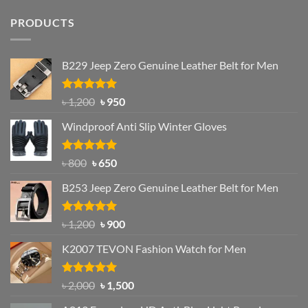
PRODUCTS
B229 Jeep Zero Genuine Leather Belt for Men
Rated
4.92
Original
Current
৳
1,200
৳
950
out of 5
price
price
Windproof Anti Slip Winter Gloves
was:
is:
৳ 1,200.
৳ 950.
Rated
Original
4.97
Current
৳
800
৳
650
out of 5
price
price
B253 Jeep Zero Genuine Leather Belt for Men
was:
is:
৳ 800.
৳ 650.
Rated
5.00
Original
Current
৳
1,200
৳
900
out of 5
price
price
K2007 TEVON Fashion Watch for Men
was:
is:
৳ 1,200.
৳ 900.
Rated
4.93
Original
Current
৳
2,000
৳
1,500
out of 5
price
price