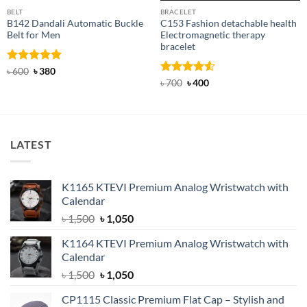
BELT
BRACELET
B142 Dandali Automatic Buckle
C153 Fashion detachable health
Belt for Men
Electromagnetic therapy
bracelet
Rated
Original
4.92
Current
৳
600
৳
380
price
price
out of 5
Rated
Original
4.5
Current
৳
700
৳
400
was:
is:
price
price
out of 5
৳ 600.
৳ 380.
was:
is:
৳ 700.
৳ 400.
LATEST
K1165 KTEVI Premium Analog Wristwatch with
Calendar
Original
Current
৳
1,500
৳
1,050
price
price
K1164 KTEVI Premium Analog Wristwatch with
was:
is:
Calendar
৳ 1,500.
৳ 1,050.
Original
Current
৳
1,500
৳
1,050
price
price
CP1115 Classic Premium Flat Cap – Stylish and
was:
is: