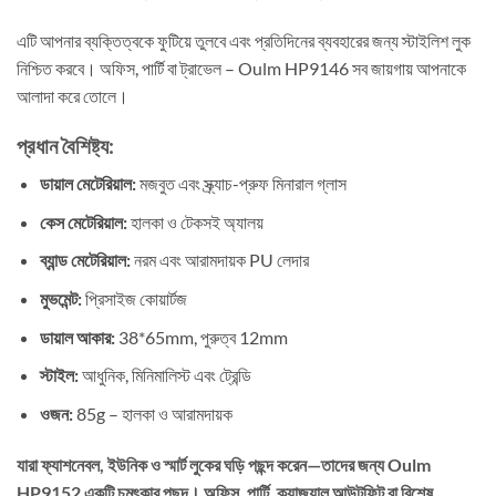
এটি আপনার ব্যক্তিত্বকে ফুটিয়ে তুলবে এবং প্রতিদিনের ব্যবহারের জন্য স্টাইলিশ লুক
নিশ্চিত করবে। অফিস, পার্টি বা ট্রাভেল – Oulm HP9146 সব জায়গায় আপনাকে
আলাদা করে তোলে।
প্রধান বৈশিষ্ট্য:
ডায়াল মেটেরিয়াল:
মজবুত এবং স্ক্র্যাচ-প্রুফ মিনারাল গ্লাস
কেস মেটেরিয়াল:
হালকা ও টেকসই অ্যালয়
ব্যান্ড মেটেরিয়াল:
নরম এবং আরামদায়ক PU লেদার
মুভমেন্ট:
প্রিসাইজ কোয়ার্টজ
ডায়াল আকার:
38*65mm, পুরুত্ব 12mm
স্টাইল:
আধুনিক, মিনিমালিস্ট এবং ট্রেন্ডি
ওজন:
85g – হালকা ও আরামদায়ক
যারা
ফ্যাশনেবল, ইউনিক ও স্মার্ট লুকের ঘড়ি
পছন্দ করেন—তাদের জন্য Oulm
HP9152 একটি চমৎকার পছন্দ। অফিস, পার্টি, ক্যাজুয়াল আউটফিট বা বিশেষ