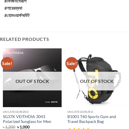
#ফিজিওথেরাপি
#পায়েরব্যথা
#হোমওয়ার্কআউট
RELATED PRODUCTS
Sale!
Sale!
OUT OF STOCK
OUT OF STOCK
UNCATEGORIZED
UNCATEGORIZED
SG37K VEITHDIA 3043
B1001 T60 Sports Gym and
Polarized Sunglass for Men
Travel Backpack Bag
Original
Current
৳
1,200
৳
1,000