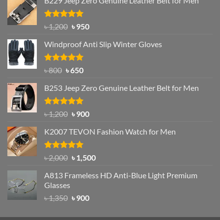
B229 Jeep Zero Genuine Leather Belt for Men
Rated
4.92
Original
Current
৳
1,200
৳
950
out of 5
price
price
Windproof Anti Slip Winter Gloves
was:
is:
৳ 1,200.
৳ 950.
Rated
Original
4.97
Current
৳
800
৳
650
out of 5
price
price
B253 Jeep Zero Genuine Leather Belt for Men
was:
is:
৳ 800.
৳ 650.
Rated
5.00
Original
Current
৳
1,200
৳
900
out of 5
price
price
K2007 TEVON Fashion Watch for Men
was:
is:
৳ 1,200.
৳ 900.
Rated
4.93
Original
Current
৳
2,000
৳
1,500
out of 5
price
price
A813 Frameless HD Anti-Blue Light Premium
was:
is:
Glasses
৳ 2,000.
৳ 1,500.
Original
Current
৳
1,350
৳
900
price
price
was:
is: