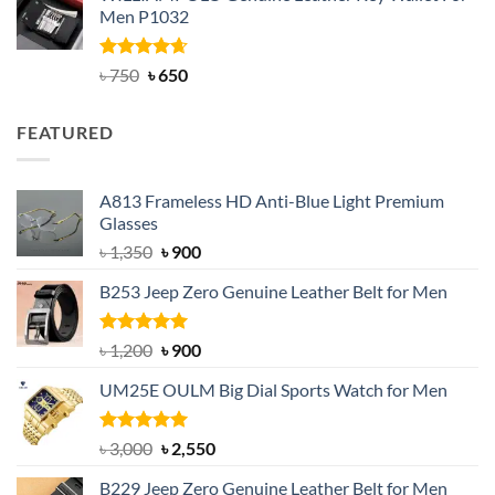
Men P1032
৳ 950.
৳ 699.
Rated
Original
4.63
Current
৳
750
৳
650
out of 5
price
price
was:
is:
FEATURED
৳ 750.
৳ 650.
A813 Frameless HD Anti-Blue Light Premium
Glasses
Original
Current
৳
1,350
৳
900
price
price
B253 Jeep Zero Genuine Leather Belt for Men
was:
is:
৳ 1,350.
৳ 900.
Rated
5.00
Original
Current
৳
1,200
৳
900
out of 5
price
price
UM25E OULM Big Dial Sports Watch for Men
was:
is:
৳ 1,200.
৳ 900.
Rated
5.00
Original
Current
৳
3,000
৳
2,550
out of 5
price
price
B229 Jeep Zero Genuine Leather Belt for Men
was:
is: