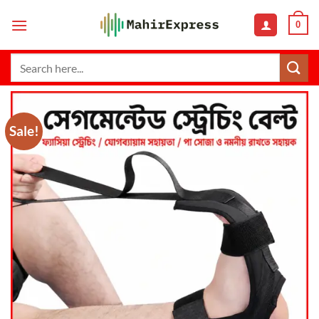
Skip
0
to
content
Search
for:
Sale!