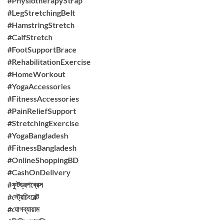
#PhysiotherapyStrap
#LegStretchingBelt
#HamstringStretch
#CalfStretch
#FootSupportBrace
#RehabilitationExercise
#HomeWorkout
#YogaAccessories
#FitnessAccessories
#PainReliefSupport
#StretchingExercise
#YogaBangladesh
#FitnessBangladesh
#OnlineShoppingBD
#CashOnDelivery
#ফুটড্রপব্রেস
#স্ট্রেচিংবেল্ট
#যোগব্যায়াম