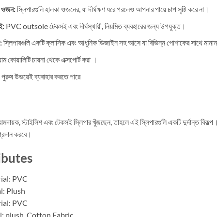
া ওজন:
স্লিপারগুলি হালকা ওজনের, যা দীর্ঘক্ষণ ধরে পরলেও আপনার পায়ে চাপ সৃষ্টি করে না।
ই:
PVC outsole টেকসই এবং দীর্ঘস্থায়ী, নিয়মিত ব্যবহারের জন্য উপযুক্ত।
:
স্লিপারগুলি একটি ক্লাসিক এবং আধুনিক ডিজাইন সহ আসে যা বিভিন্ন পোশাকের সাথে মান
য়াম কোয়ালিটি চায়না থেকে এক্সপোর্ট করা ।
ও পুরুষ উভয়েই ব্যবাহার করতে পারে
ায়ক, স্টাইলিশ এবং টেকসই স্লিপার খুঁজছেন, তাহলে এই স্লিপারগুলি একটি দুর্দান্ত বিকল্প। প
প্রদান করবে।
ibutes
ial: PVC
l: Plush
ial: PVC
l: plush, Cotton Fabric