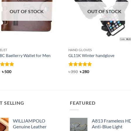
OUT OF STOCK
OUT OF STOCK
ELET
HAND GLOVES
C Baellerry Wallet for Men
GL11K Winter handglove
ed
Original
4.83
Current
Rated
Original
5
Current
৳
500
৳
350
৳
280
price
price
price
price
of 5
out of 5
was:
is:
was:
is:
৳ 600.
৳ 500.
৳ 350.
৳ 280.
T SELLING
FEATURED
WILLIAMPOLO
A813 Frameless H
Genuine Leather
Anti-Blue Light