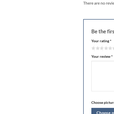
There are no revi
Be the fi
Your rating
*
Your review
*
Choose picture
Choose p