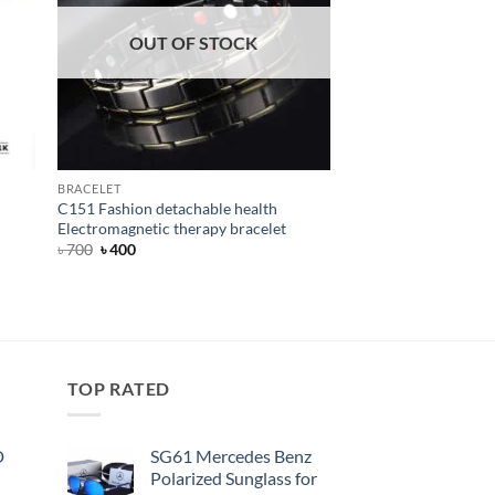
OUT OF STOCK
BRACELET
MEN
C151 Fashion detachable health
SG38K VEITHDIA 24
Electromagnetic therapy bracelet
Sunglass for Men
Original
Current
৳
700
৳
400
price
price
was:
is:
Rated
4.83
Original
Curre
৳
1,950
৳
1,550
৳ 700.
৳ 400.
price
price
out of 5
was:
is:
৳ 1,950.
৳ 1,55
TOP RATED
D
SG61 Mercedes Benz
Polarized Sunglass for