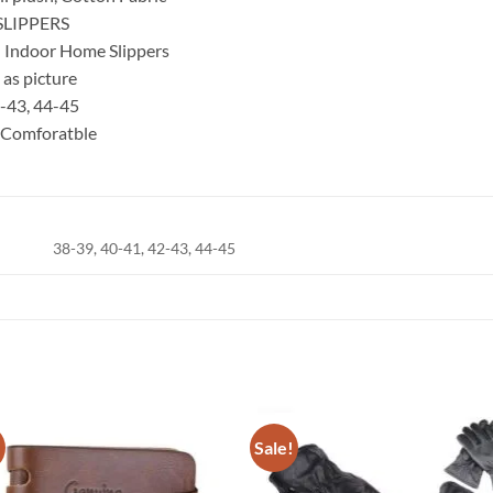
SLIPPERS
 Indoor Home Slippers
 as picture
2-43, 44-45
t Comforatble
38-39, 40-41, 42-43, 44-45
!
Sale!