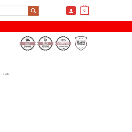
0
CLEAR
sex warm indoor slippers quantity