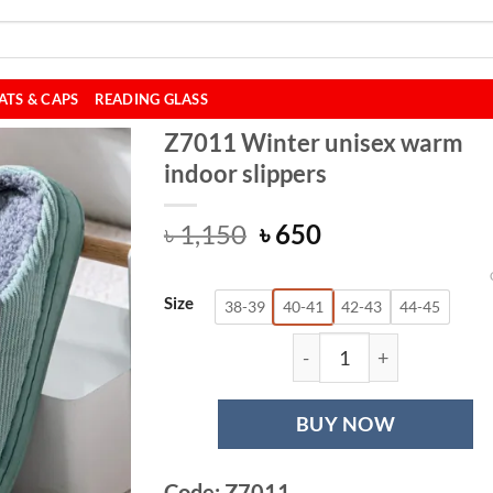
ATS & CAPS
READING GLASS
Z7011 Winter unisex warm
indoor slippers
Original
Current
৳
1,150
৳
650
price
price
was:
is:
Size
৳ 1,150.
৳ 650.
38-39
40-41
42-43
44-45
Z7011 Winter uni
BUY NOW
Code: Z7011