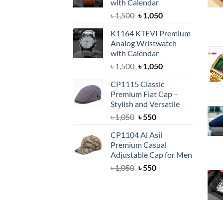
with Calendar
Original
Current
৳
1,500
৳
1,050
price
price
K1164 KTEVI Premium
was:
is:
Analog Wristwatch
৳ 1,500.
৳ 1,050.
with Calendar
Original
Current
৳
1,500
৳
1,050
price
price
CP1115 Classic
was:
is:
Premium Flat Cap –
৳ 1,500.
৳ 1,050.
Stylish and Versatile
Original
Current
৳
1,050
৳
550
price
price
CP1104 Al Asil
was:
is:
Premium Casual
৳ 1,050.
৳ 550.
Adjustable Cap for Men
Original
Current
৳
1,050
৳
550
price
price
was:
is:
৳ 1,050.
৳ 550.