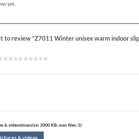
ews yet.
rst to review “Z7011 Winter unisex warm indoor sli
s & videos(maxsize: 2000 KB, max files: 5)
ictures & videos