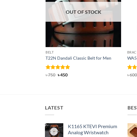
OUT OF STOCK
BELT
BRAC
T22N Dandali Classic Belt for Men
WA58
Rated
Original
5
Current
Rat
৳
750
৳
450
৳
600
price
price
out of 5
out 
was:
is:
৳ 750.
৳ 450.
LATEST
BES
K1165 KTEVI Premium
Analog Wristwatch