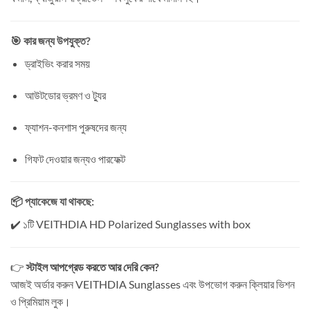
🎯 কার জন্য উপযুক্ত?
ড্রাইভিং করার সময়
আউটডোর ভ্রমণ ও ট্যুর
ফ্যাশন-কনশাস পুরুষদের জন্য
গিফট দেওয়ার জন্যও পারফেক্ট
📦 প্যাকেজে যা থাকছে:
✔️ ১টি VEITHDIA HD Polarized Sunglasses with box
👉
স্টাইল আপগ্রেড করতে আর দেরি কেন?
আজই অর্ডার করুন VEITHDIA Sunglasses এবং উপভোগ করুন ক্লিয়ার ভিশন
ও প্রিমিয়াম লুক।