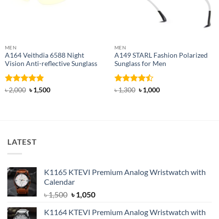
MEN
MEN
A164 Veithdia 6588 Night
A149 STARL Fashion Polarized
Vision Anti-reflective Sunglass
Sunglass for Men
Rated
4.83
Original
Current
Rated
Original
Current
৳
2,000
৳
1,500
৳
1,300
৳
1,000
price
price
price
price
out of 5
4.43
out
was:
is:
was:
is:
of 5
৳ 2,000.
৳ 1,500.
৳ 1,300.
৳ 1,000.
LATEST
K1165 KTEVI Premium Analog Wristwatch with
Calendar
Original
Current
৳
1,500
৳
1,050
price
price
K1164 KTEVI Premium Analog Wristwatch with
was:
is: