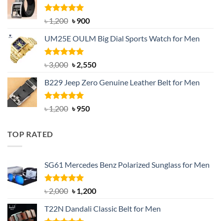
৳ 1,350.
৳ 900.
Rated
5.00
Original
Current
৳
1,200
৳
900
out of 5
price
price
UM25E OULM Big Dial Sports Watch for Men
was:
is:
৳ 1,200.
৳ 900.
Rated
5.00
Original
Current
৳
3,000
৳
2,550
out of 5
price
price
B229 Jeep Zero Genuine Leather Belt for Men
was:
is:
৳ 3,000.
৳ 2,550.
Rated
4.92
Original
Current
৳
1,200
৳
950
out of 5
price
price
was:
is:
TOP RATED
৳ 1,200.
৳ 950.
SG61 Mercedes Benz Polarized Sunglass for Men
Rated
5.00
Original
Current
৳
2,000
৳
1,200
out of 5
price
price
T22N Dandali Classic Belt for Men
was:
is: