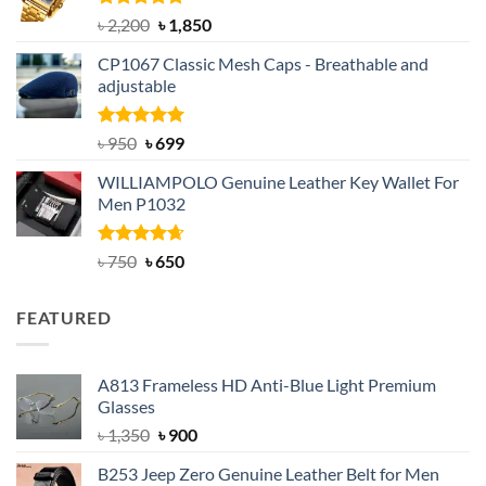
Rated
5.00
Original
Current
৳
2,200
৳
1,850
out of 5
price
price
CP1067 Classic Mesh Caps - Breathable and
was:
is:
adjustable
৳ 2,200.
৳ 1,850.
Rated
Original
5.00
Current
৳
950
৳
699
out of 5
price
price
WILLIAMPOLO Genuine Leather Key Wallet For
was:
is:
Men P1032
৳ 950.
৳ 699.
Rated
Original
4.63
Current
৳
750
৳
650
out of 5
price
price
was:
is:
FEATURED
৳ 750.
৳ 650.
A813 Frameless HD Anti-Blue Light Premium
Glasses
Original
Current
৳
1,350
৳
900
price
price
B253 Jeep Zero Genuine Leather Belt for Men
was:
is: