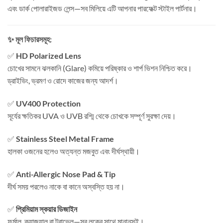
এবং ডার্ক পোলারাইজড লেন্স—সব মিলিয়ে এটি আপনার পারফেক্ট স্টাইল পার্টনার।
✨ মূল ফিচারসমূহ:
✅
HD Polarized Lens
চোখের সামনে ঝলকানি (Glare) কমিয়ে পরিষ্কার ও শার্প ভিশন নিশ্চিত করে।
ড্রাইভিং, ভ্রমণ ও রোদে কাজের জন্য আদর্শ।
✅
UV400 Protection
সূর্যের ক্ষতিকর UVA ও UVB রশ্মি থেকে চোখকে সম্পূর্ণ সুরক্ষা দেয়।
✅
Stainless Steel Metal Frame
হালকা ওজনের হলেও অত্যন্ত মজবুত এবং দীর্ঘস্থায়ী।
✅
Anti-Allergic Nose Pad & Tip
দীর্ঘ সময় পরলেও নাকে বা কানে অস্বস্তি হয় না।
✅
প্রিমিয়াম স্কয়ার ডিজাইন
ফর্মাল, ক্যাজুয়াল বা ট্রাভেল—সব লুকের সাথে মানানসই।