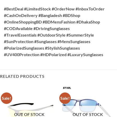
#BestDeal #LimitedStock #OrderNow #InboxToOrder
#CashOnDelivery #Bangladesh #BDShop
#OnlineShoppingBD #BDMensFashion #DhakaShop
#CODAvailable #DrivingSunglasses
#TravelEssentials #OutdoorStyle #SummerStyle
#SunProtection #Sunglasses #MensSunglasses
#PolarizedSunglasses #StylishSunglasses
#UV400Protection #HDPolarized #LuxurySunglasses
RELATED PRODUCTS
Sale!
Sale!
OUT OF STOCK
OUT OF STOCK