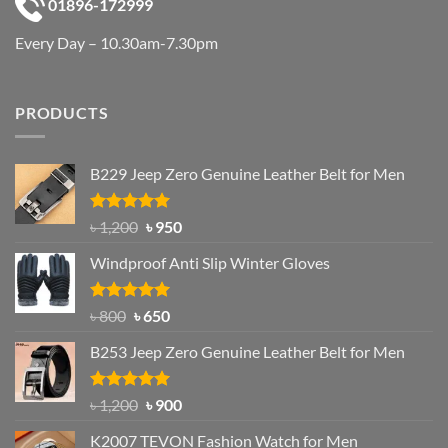
01896-172999
Every Day – 10.30am-7.30pm
PRODUCTS
B229 Jeep Zero Genuine Leather Belt for Men
Rated
4.92
Original
Current
৳
1,200
৳
950
out of 5
price
price
Windproof Anti Slip Winter Gloves
was:
is:
৳ 1,200.
৳ 950.
Rated
Original
4.97
Current
৳
800
৳
650
out of 5
price
price
B253 Jeep Zero Genuine Leather Belt for Men
was:
is:
৳ 800.
৳ 650.
Rated
5.00
Original
Current
৳
1,200
৳
900
out of 5
price
price
K2007 TEVON Fashion Watch for Men
was:
is: