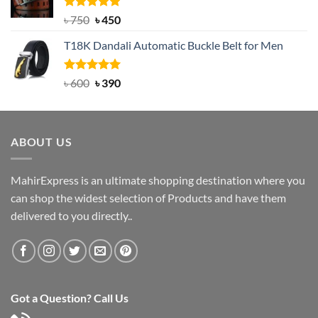
৳ 2,000.
৳ 1,200.
Rated
Original
5.00
Current
৳
750
৳
450
out of 5
price
price
T18K Dandali Automatic Buckle Belt for Men
was:
is:
৳ 750.
৳ 450.
Rated
Original
5.00
Current
৳
600
৳
390
out of 5
price
price
was:
is:
৳ 600.
৳ 390.
ABOUT US
MahirExpress is an ultimate shopping destination where you
can shop the widest selection of Products and have them
delivered to you directly..
Got a Question? Call Us