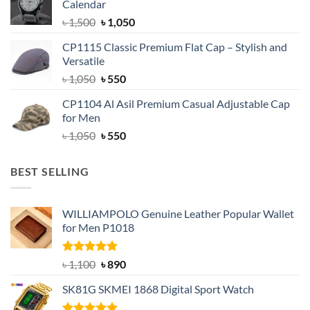
Calendar
৳ 1,500.
৳ 1,050.
Original
Current
৳
1,500
৳
1,050
price
price
CP1115 Classic Premium Flat Cap – Stylish and
was:
is:
Versatile
৳ 1,500.
৳ 1,050.
Original
Current
৳
1,050
৳
550
price
price
CP1104 Al Asil Premium Casual Adjustable Cap
was:
is:
for Men
৳ 1,050.
৳ 550.
Original
Current
৳
1,050
৳
550
price
price
was:
is:
BEST SELLING
৳ 1,050.
৳ 550.
WILLIAMPOLO Genuine Leather Popular Wallet
for Men P1018
Rated
5.00
Original
Current
৳
1,100
৳
890
out of 5
price
price
SK81G SKMEI 1868 Digital Sport Watch
was:
is:
৳ 1,100.
৳ 890.