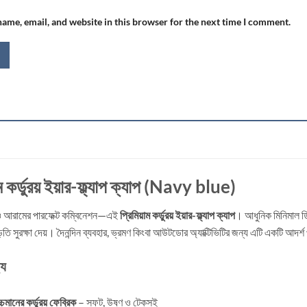
ame, email, and website in this browser for the next time I comment.
ম কর্ডুরয় ইয়ার-ফ্ল্যাপ ক্যাপ (Navy blue)
 ও আরামের পারফেক্ট কম্বিনেশন—এই
প্রিমিয়াম কর্ডুরয় ইয়ার-ফ্ল্যাপ ক্যাপ
। আধুনিক মিনিমাল ডি
াড়তি সুরক্ষা দেয়। দৈনন্দিন ব্যবহার, ভ্রমণ কিংবা আউটডোর অ্যাক্টিভিটির জন্য এটি একটি আদর্শ
্য
্চমানের কর্ডুরয় ফেব্রিক
– সফট, উষ্ণ ও টেকসই