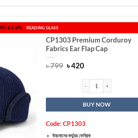
ATS & CAPS
READING GLASS
CP1303 Premium Corduroy
Fabrics Ear Flap Cap
Original
Current
৳
799
৳
420
price
price
was:
is:
৳ 799.
৳ 420.
CP1303 Premium C
BUY NOW
Code: CP1303
উচ্চমানের কর্ডুরয় ফেব্রিক