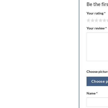
Be the fi
Your rating
*
Your review
*
Choose picture
Choose p
Name
*