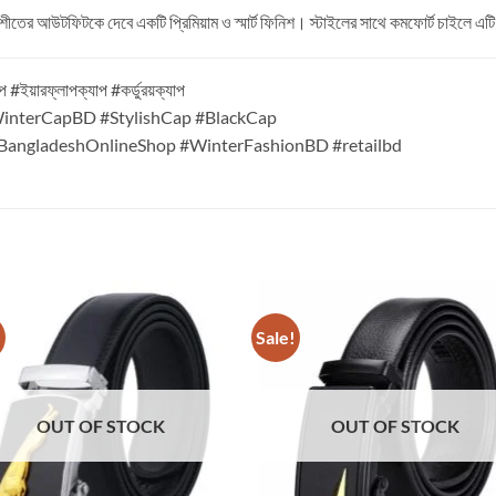
শীতের আউটফিটকে দেবে একটি প্রিমিয়াম ও স্মার্ট ফিনিশ। স্টাইলের সাথে কমফোর্ট চাইলে 
 #ইয়ারফ্লাপক্যাপ #কর্ডুরয়ক্যাপ
nterCapBD #StylishCap #BlackCap
BangladeshOnlineShop #WinterFashionBD #retailbd
!
Sale!
OUT OF STOCK
OUT OF STOCK