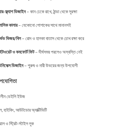
ার-ফ্ল্যাপ ডিজাইন
– কান ঢেকে রাখে, ঠান্ডা থেকে সুরক্ষা
লাসিক কালার
– যেকোনো পোশাকের সাথে মানানসই
র্ভড ভিজর/বিল
– রোদ ও হালকা বাতাস থেকে চোখ রক্ষা করে
ইটওয়েট ও কমফোর্ট ফিট
– দীর্ঘসময় পরলেও অস্বস্তি নেই
নিসেক্স ডিজাইন
– পুরুষ ও নারী উভয়ের জন্য উপযোগী
উপযোগিতা
ালীন ডেইলি ইউজ
েল, হাইকিং, আউটডোর অ্যাক্টিভিটি
য়াল ও স্ট্রিট-স্টাইল লুক