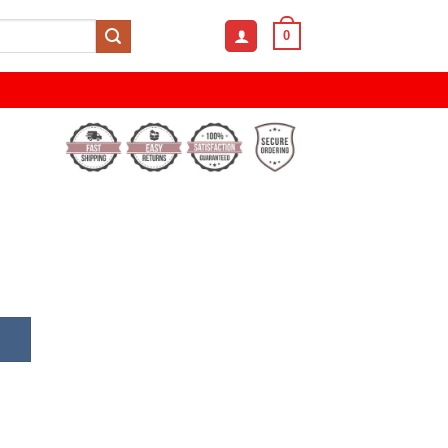
0
orduroy Fabrics Ear Flap Cap quantity