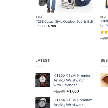
BELT
BELT
T18K
T28E Casual Style Outdoor Sports Belt
for 
Original
Current
৳
1,000
৳
700
price
price
was:
is:
৳ 1,000.
৳ 700.
Rat
৳
600
out 
LATEST
BES
K1165 KTEVI Premium
Analog Wristwatch
with Calendar
Original
Current
৳
1,500
৳
1,050
price
price
K1164 KTEVI Premium
was:
is:
Analog Wristwatch
৳ 1,500.
৳ 1,050.