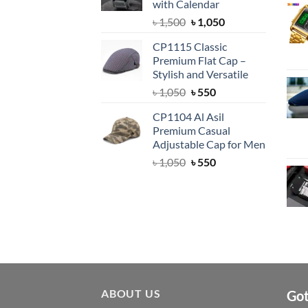
with Calendar
Original
Current
৳
1,500
৳
1,050
price
price
CP1115 Classic
was:
is:
Premium Flat Cap –
৳ 1,500.
৳ 1,050.
Stylish and Versatile
Original
Current
৳
1,050
৳
550
price
price
CP1104 Al Asil
was:
is:
Premium Casual
৳ 1,050.
৳ 550.
Adjustable Cap for Men
Original
Current
৳
1,050
৳
550
price
price
was:
is:
৳ 1,050.
৳ 550.
ABOUT US
Got