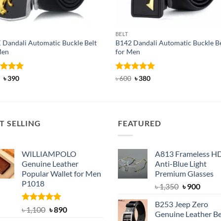
BELT
 Dandali Automatic Buckle Belt
B142 Dandali Automatic Buckle Be
Men
for Men
ed
Original
5
Current
Rated
Original
4.92
Current
৳
390
৳
600
৳
380
price
price
price
price
of 5
out of 5
was:
is:
was:
is:
৳ 600.
৳ 390.
৳ 600.
৳ 380.
T SELLING
FEATURED
WILLIAMPOLO
A813 Frameless H
Genuine Leather
Anti-Blue Light
Popular Wallet for Men
Premium Glasses
P1018
Original
Curre
৳
1,350
৳
900
price
price
B253 Jeep Zero
was:
is:
Rated
5.00
Original
Current
৳
1,100
৳
890
Genuine Leather Be
out of 5
৳ 1,350.
৳ 900.
price
price