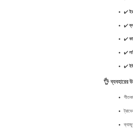
✔️
ইয়
✔️
ক্
✔️
কা
✔️
লা
✔️
ইউ
👌 ব্যবহারের 
শীতক
ট্রাভ
ক্যাজু