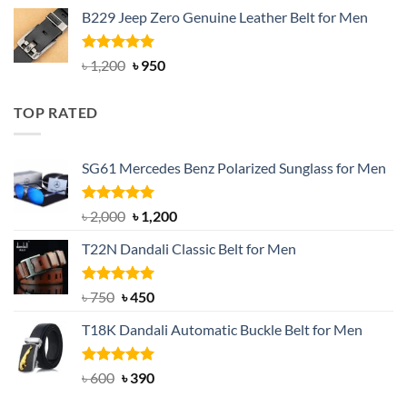
price
price
B229 Jeep Zero Genuine Leather Belt for Men
was:
is:
৳ 3,000.
৳ 2,550.
Rated
4.92
Original
Current
৳
1,200
৳
950
out of 5
price
price
was:
is:
TOP RATED
৳ 1,200.
৳ 950.
SG61 Mercedes Benz Polarized Sunglass for Men
Rated
5.00
Original
Current
৳
2,000
৳
1,200
out of 5
price
price
T22N Dandali Classic Belt for Men
was:
is:
৳ 2,000.
৳ 1,200.
Rated
Original
5.00
Current
৳
750
৳
450
out of 5
price
price
T18K Dandali Automatic Buckle Belt for Men
was:
is:
৳ 750.
৳ 450.
Rated
Original
5.00
Current
৳
600
৳
390
out of 5
price
price