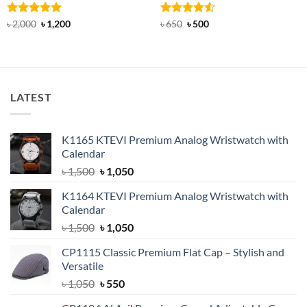
Rated
5
Original
Current
Rated
Original
4.5
Current
৳
2,000
৳
1,200
৳
650
৳
500
price
price
price
price
out of 5
out of 5
was:
is:
was:
is:
৳ 2,000.
৳ 1,200.
৳ 650.
৳ 500.
LATEST
K1165 KTEVI Premium Analog Wristwatch with
Calendar
Original
Current
৳
1,500
৳
1,050
price
price
K1164 KTEVI Premium Analog Wristwatch with
was:
is:
Calendar
৳ 1,500.
৳ 1,050.
Original
Current
৳
1,500
৳
1,050
price
price
CP1115 Classic Premium Flat Cap – Stylish and
was:
is:
Versatile
৳ 1,500.
৳ 1,050.
Original
Current
৳
1,050
৳
550
price
price