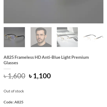
A825 Frameless HD Anti-Blue Light Premium
Glasses
Original
Current
৳
1,600
৳
1,100
price
price
was:
is:
Out of stock
৳ 1,600.
৳ 1,100.
Code: A825