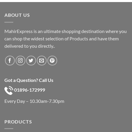
was:
is:
৳ 600.
৳ 390.
ABOUT US
MahirExpress is an ultimate shopping destination where you
can shop the widest selection of Products and have them
delivered to you directly..
Got a Question? Call Us
01896-172999
Every Day – 10.30am-7.30pm
PRODUCTS