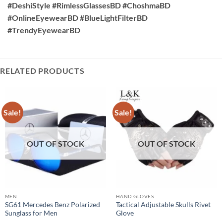
#DeshiStyle #RimlessGlassesBD #ChoshmaBD
#OnlineEyewearBD #BlueLightFilterBD
#TrendyEyewearBD
RELATED PRODUCTS
Sale!
Sale!
OUT OF STOCK
OUT OF STOCK
MEN
HAND GLOVES
SG61 Mercedes Benz Polarized
Tactical Adjustable Skulls Rivet
Sunglass for Men
Glove