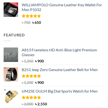
price
price
WILLIAMPOLO Genuine Leather Key Wallet For
was:
is:
Men P1032
৳ 950.
৳ 699.
Rated
Original
4.63
Current
৳
750
৳
650
out of 5
price
price
was:
is:
FEATURED
৳ 750.
৳ 650.
A813 Frameless HD Anti-Blue Light Premium
Glasses
Original
Current
৳
1,350
৳
900
price
price
B253 Jeep Zero Genuine Leather Belt for Men
was:
is:
৳ 1,350.
৳ 900.
Rated
5.00
Original
Current
৳
1,200
৳
900
out of 5
price
price
UM25E OULM Big Dial Sports Watch for Men
was:
is:
৳ 1,200.
৳ 900.
Rated
5.00
Original
Current
৳
3,000
৳
2,550
out of 5