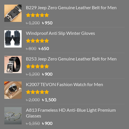
B229 Jeep Zero Genuine Leather Belt for Men
Rated
4.92
Original
Current
৳
1,200
৳
950
out of 5
price
price
Windproof Anti Slip Winter Gloves
was:
is:
৳ 1,200.
৳ 950.
Rated
Original
4.97
Current
৳
800
৳
650
out of 5
price
price
B253 Jeep Zero Genuine Leather Belt for Men
was:
is:
৳ 800.
৳ 650.
Rated
5.00
Original
Current
৳
1,200
৳
900
out of 5
price
price
K2007 TEVON Fashion Watch for Men
was:
is:
৳ 1,200.
৳ 900.
Rated
4.93
Original
Current
৳
2,000
৳
1,500
out of 5
price
price
A813 Frameless HD Anti-Blue Light Premium
was:
is:
Glasses
৳ 2,000.
৳ 1,500.
Original
Current
৳
1,350
৳
900
price
price