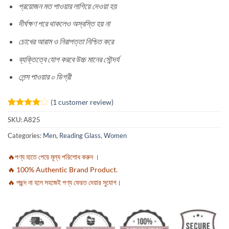
প্রয়োজন মত পাওয়ার লাগিয়ে দেওয়া হয়
দীর্ঘক্ষণ পরে থাকলেও অস্বস্তি হয় না
চোখের আরাম ও নিরাপত্তা নিশ্চিত করে
ব্যক্তিত্বে যোগ করবে উচ্চ মানের সৌন্দর্য
লেন্স পাওয়ার ০ ডিগ্রী
(
1
customer review)
Rated
1
4
SKU:
A825
out of 5
based on
Categories:
Men
,
Reading Glass
,
Women
customer
rating
🔥পণ্য হাতে পেয়ে মূল্য পরিশোধ করুন ।
🔥 100% Authentic Brand Product.
🔥 পছন্দ না হলে সহজেই পণ্য ফেরত দেয়ার সুযোগ।