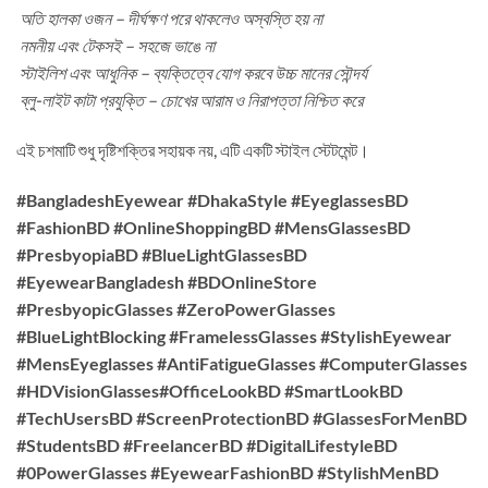
অতি হালকা ওজন – দীর্ঘক্ষণ পরে থাকলেও অস্বস্তি হয় না
নমনীয় এবং টেকসই – সহজে ভাঙে না
স্টাইলিশ এবং আধুনিক – ব্যক্তিত্বে যোগ করবে উচ্চ মানের সৌন্দর্য
ব্লু-লাইট কাটা প্রযুক্তি – চোখের আরাম ও নিরাপত্তা নিশ্চিত করে
এই চশমাটি শুধু দৃষ্টিশক্তির সহায়ক নয়, এটি একটি স্টাইল স্টেটমেন্ট।
#BangladeshEyewear #DhakaStyle #EyeglassesBD
#FashionBD #OnlineShoppingBD #MensGlassesBD
#PresbyopiaBD #BlueLightGlassesBD
#EyewearBangladesh #BDOnlineStore
#PresbyopicGlasses #ZeroPowerGlasses
#BlueLightBlocking #FramelessGlasses #StylishEyewear
#MensEyeglasses #AntiFatigueGlasses #ComputerGlasses
#HDVisionGlasses#OfficeLookBD #SmartLookBD
#TechUsersBD #ScreenProtectionBD #GlassesForMenBD
#StudentsBD #FreelancerBD #DigitalLifestyleBD
#0PowerGlasses #EyewearFashionBD #StylishMenBD