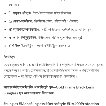
রক্ষা করে
🐆
পপুলার এলিমেন্ট:
চিতা-ইনস্পায়ারড সাইড ডিজাইন
💪
ফ্রেম মেটেরিয়াল:
প্রিমিয়াম মেটাল, শক্তিশালী ও টেকসই
🌍
অ্যাপ্লিকেশন সিনারিও:
পার্টি, আউটডোর ফটোশুট, স্ট্রিট-স্টাইল লুক
👨‍👩‍👧
উপযুক্ত লিঙ্গ:
ইউনিসেক্স (নারী ও পুরুষ উভয়ের জন্য)
⚡
স্টাইল:
ইনস উইন্ড – পার্সোনালিটি ট্রেন্ড কালেকশন
বিশেষত্ব:
গোল্ড ফ্রেম ও ব্ল্যাক লেন্সের এলিগ্যান্ট মিশ্রণ এই সানগ্লাসকে বানিয়েছে যেকোনো লুকের
পারফেক্ট ম্যাচ। লাইটওয়েট ডিজাইন, হাই কোয়ালিটি মেটাল ফিনিশ ও শক্তিশালী সান
প্রোটেকশন – সব মিলিয়ে এটি এক প্রিমিয়াম ফ্যাশন এক্সেসরিজ।
আপনার স্টাইলকে দিন রিচ ও কনফিডেন্ট লুক—Gold Frame Black Lens
Sunglass হবে আপনার ফ্যাশন সিগনেচার!
#sunglas #MensSunglass #RetroStyle #UV400Protection