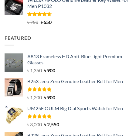
was:
is:
Men P1032
৳ 950.
৳ 699.
Rated
Original
4.63
Current
৳
750
৳
650
out of 5
price
price
was:
is:
FEATURED
৳ 750.
৳ 650.
A813 Frameless HD Anti-Blue Light Premium
Glasses
Original
Current
৳
1,350
৳
900
price
price
B253 Jeep Zero Genuine Leather Belt for Men
was:
is:
৳ 1,350.
৳ 900.
Rated
5.00
Original
Current
৳
1,200
৳
900
out of 5
price
price
UM25E OULM Big Dial Sports Watch for Men
was:
is:
৳ 1,200.
৳ 900.
Rated
5.00
Original
Current
৳
3,000
৳
2,550
out of 5
price
price
B229 Jeep Zero Genuine Leather Belt for Men