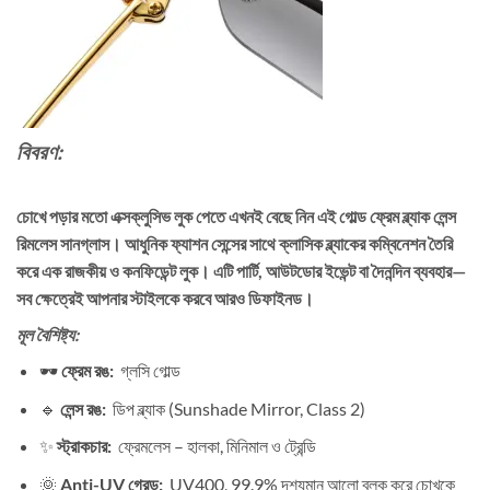
বিবরণ:
চোখে পড়ার মতো এক্সক্লুসিভ লুক পেতে এখনই বেছে নিন এই
গোল্ড ফ্রেম ব্ল্যাক লেন্স
রিমলেস সানগ্লাস
। আধুনিক ফ্যাশন সেন্সের সাথে ক্লাসিক ব্ল্যাকের কম্বিনেশন তৈরি
করে এক রাজকীয় ও কনফিডেন্ট লুক। এটি পার্টি, আউটডোর ইভেন্ট বা দৈনন্দিন ব্যবহার—
সব ক্ষেত্রেই আপনার স্টাইলকে করবে আরও ডিফাইনড।
মূল বৈশিষ্ট্য:
🕶️
ফ্রেম রঙ:
গ্লসি গোল্ড
🔹
লেন্স রঙ:
ডিপ ব্ল্যাক (Sunshade Mirror, Class 2)
✨
স্ট্রাকচার:
ফ্রেমলেস – হালকা, মিনিমাল ও ট্রেন্ডি
🌞
Anti-UV গ্রেড:
UV400, 99.9% দৃশ্যমান আলো ব্লক করে চোখকে