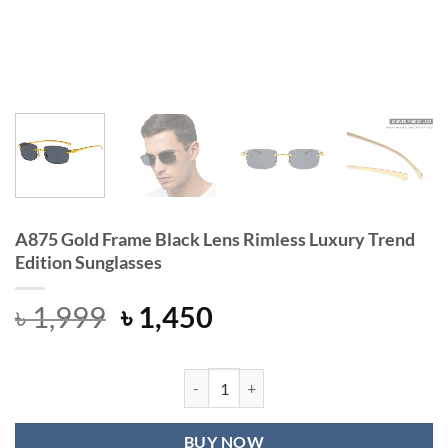
A875 Gold Frame Black Lens Rimless Luxury Trend
Edition Sunglasses
Original
Current
৳
1,999
৳
1,450
price
price
was:
is:
৳ 1,999.
৳ 1,450.
A875 Gold Frame Black Lens Rimless
BUY NOW