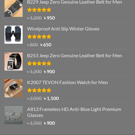
B229 Jeep Zero Genuine Leather Belt for Men
Rated
4.92
Original
Current
৳
1,200
৳
950
out of 5
price
price
Windproof Anti Slip Winter Gloves
was:
is:
৳ 1,200.
৳ 950.
Rated
Original
4.97
Current
৳
800
৳
650
out of 5
price
price
B253 Jeep Zero Genuine Leather Belt for Men
was:
is:
৳ 800.
৳ 650.
Rated
5.00
Original
Current
৳
1,200
৳
900
out of 5
price
price
K2007 TEVON Fashion Watch for Men
was:
is:
৳ 1,200.
৳ 900.
Rated
4.93
Original
Current
৳
2,000
৳
1,500
out of 5
price
price
A813 Frameless HD Anti-Blue Light Premium
was:
is:
Glasses
৳ 2,000.
৳ 1,500.
Original
Current
৳
1,350
৳
900
price
price