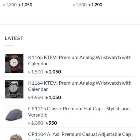
Rated
4.71
Original
Current
Rated
4.6
Original
Current
৳
1,300
৳
1,050
৳
1,500
৳
1,200
price
price
price
price
out of 5
out of 5
was:
is:
was:
is:
৳ 1,300.
৳ 1,050.
৳ 1,500.
৳ 1,200.
LATEST
K1165 KTEVI Premium Analog Wristwatch with
Calendar
Original
Current
৳
1,500
৳
1,050
price
price
K1164 KTEVI Premium Analog Wristwatch with
was:
is:
Calendar
৳ 1,500.
৳ 1,050.
Original
Current
৳
1,500
৳
1,050
price
price
CP1115 Classic Premium Flat Cap – Stylish and
was:
is:
Versatile
৳ 1,500.
৳ 1,050.
Original
Current
৳
1,050
৳
550
price
price
CP1104 Al Asil Premium Casual Adjustable Cap
was:
is: