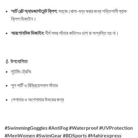
স্মার্ট বেল্ট অ্যাডজাস্টমেন্ট ক্লিপ:
সহজে খোলা-বন্ধ করার জন্য শক্তিশালী ব্যাক
ক্লিপ ডিজাইন।
আরগোনমিক ডিজাইন:
দীর্ঘ সময় সাঁতার কাটলেও চাপ বা অস্বস্তি হয় না।
💧
উপযোগিতা
সুইমিং ট্রেনিং
পুল পার্টি ও রিক্রিয়েশনাল সাঁতার
পেশাদার ও অপেশাদার উভয়ের জন্য
#SwimmingGoggles #AntiFog #Waterproof #UVProtection
#MenWomen #SwimGear #BDSports #Mahirexpress