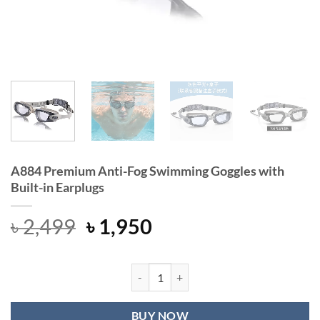
A884 Premium Anti-Fog Swimming Goggles with
Built-in Earplugs
Original
Current
৳
2,499
৳
1,950
price
price
was:
is:
৳ 2,499.
৳ 1,950.
A884 Premium Anti-Fog Swimming Go
BUY NOW