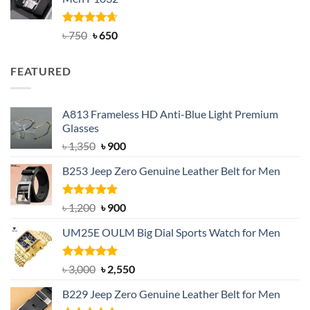
৳ 950.
৳ 699.
Rated
Original
4.63
Current
৳
750
৳
650
out of 5
price
price
was:
is:
FEATURED
৳ 750.
৳ 650.
A813 Frameless HD Anti-Blue Light Premium
Glasses
Original
Current
৳
1,350
৳
900
price
price
B253 Jeep Zero Genuine Leather Belt for Men
was:
is:
৳ 1,350.
৳ 900.
Rated
5.00
Original
Current
৳
1,200
৳
900
out of 5
price
price
UM25E OULM Big Dial Sports Watch for Men
was:
is:
৳ 1,200.
৳ 900.
Rated
5.00
Original
Current
৳
3,000
৳
2,550
out of 5
price
price
B229 Jeep Zero Genuine Leather Belt for Men
was:
is: