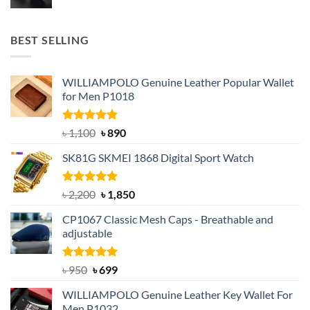
price
price
was:
is:
৳ 1,699.
৳ 1,100.
BEST SELLING
WILLIAMPOLO Genuine Leather Popular Wallet
for Men P1018
Rated
5.00
Original
Current
৳
1,100
৳
890
out of 5
price
price
SK81G SKMEI 1868 Digital Sport Watch
was:
is:
৳ 1,100.
৳ 890.
Rated
5.00
Original
Current
৳
2,200
৳
1,850
out of 5
price
price
CP1067 Classic Mesh Caps - Breathable and
was:
is:
adjustable
৳ 2,200.
৳ 1,850.
Rated
Original
5.00
Current
৳
950
৳
699
out of 5
price
price
WILLIAMPOLO Genuine Leather Key Wallet For
was:
is:
Men P1032