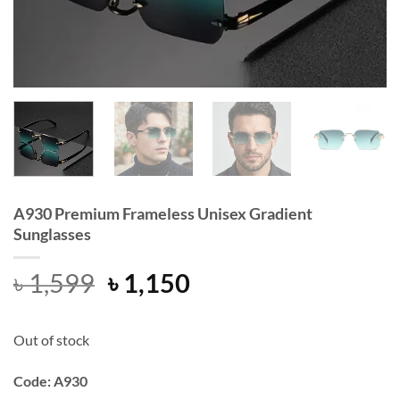
A930 Premium Frameless Unisex Gradient
Sunglasses
Original
Current
৳
1,599
৳
1,150
price
price
was:
is:
Out of stock
৳ 1,599.
৳ 1,150.
Code: A930