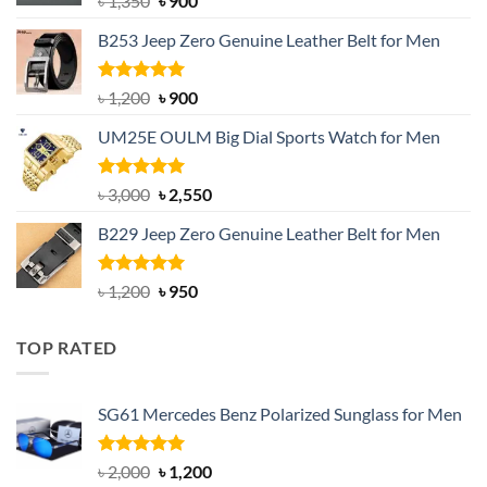
৳
1,350
৳
900
price
price
B253 Jeep Zero Genuine Leather Belt for Men
was:
is:
৳ 1,350.
৳ 900.
Rated
5.00
Original
Current
৳
1,200
৳
900
out of 5
price
price
UM25E OULM Big Dial Sports Watch for Men
was:
is:
৳ 1,200.
৳ 900.
Rated
5.00
Original
Current
৳
3,000
৳
2,550
out of 5
price
price
B229 Jeep Zero Genuine Leather Belt for Men
was:
is:
৳ 3,000.
৳ 2,550.
Rated
4.92
Original
Current
৳
1,200
৳
950
out of 5
price
price
was:
is:
TOP RATED
৳ 1,200.
৳ 950.
SG61 Mercedes Benz Polarized Sunglass for Men
Rated
5.00
Original
Current
৳
2,000
৳
1,200
out of 5