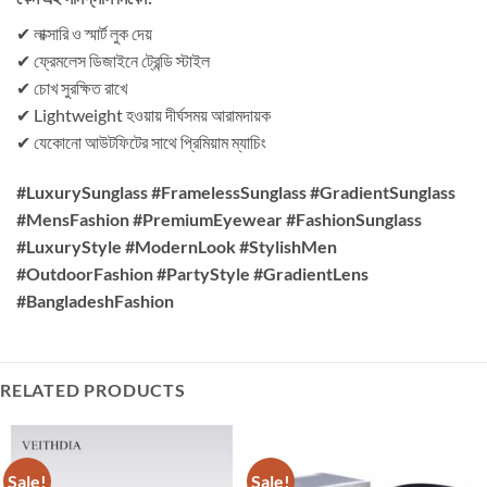
✔ লাক্সারি ও স্মার্ট লুক দেয়
✔ ফ্রেমলেস ডিজাইনে ট্রেন্ডি স্টাইল
✔ চোখ সুরক্ষিত রাখে
✔ Lightweight হওয়ায় দীর্ঘসময় আরামদায়ক
✔ যেকোনো আউটফিটের সাথে প্রিমিয়াম ম্যাচিং
#LuxurySunglass #FramelessSunglass #GradientSunglass
#MensFashion #PremiumEyewear #FashionSunglass
#LuxuryStyle #ModernLook #StylishMen
#OutdoorFashion #PartyStyle #GradientLens
#BangladeshFashion
RELATED PRODUCTS
Sale!
Sale!