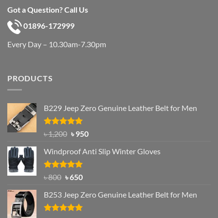
Got a Question? Call Us
01896-172999
Every Day – 10.30am-7.30pm
PRODUCTS
B229 Jeep Zero Genuine Leather Belt for Men
Rated
4.92
Original
Current
৳
1,200
৳
950
out of 5
price
price
Windproof Anti Slip Winter Gloves
was:
is:
৳ 1,200.
৳ 950.
Rated
Original
4.97
Current
৳
800
৳
650
out of 5
price
price
B253 Jeep Zero Genuine Leather Belt for Men
was:
is:
৳ 800.
৳ 650.