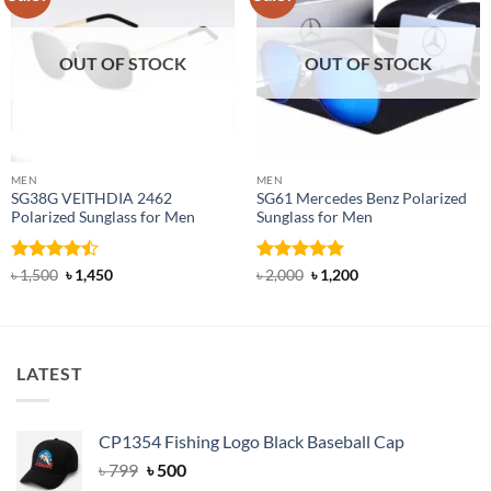
OUT OF STOCK
OUT OF STOCK
MEN
MEN
SG38G VEITHDIA 2462
SG61 Mercedes Benz Polarized
Polarized Sunglass for Men
Sunglass for Men
Rated
Original
Current
Rated
5
Original
Current
৳
1,500
৳
1,450
৳
2,000
৳
1,200
price
price
price
price
4.46
out
out of 5
was:
is:
was:
is:
of 5
৳ 1,500.
৳ 1,450.
৳ 2,000.
৳ 1,200.
LATEST
CP1354 Fishing Logo Black Baseball Cap
Original
Current
৳
799
৳
500