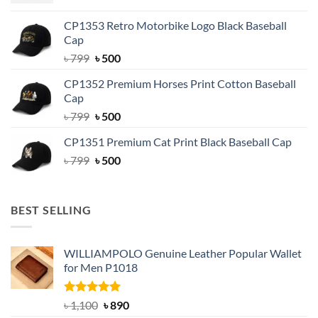
price
price
was:
is:
CP1353 Retro Motorbike Logo Black Baseball
৳ 799.
৳ 500.
Cap
Original
Current
৳
799
৳
500
price
price
CP1352 Premium Horses Print Cotton Baseball
was:
is:
Cap
৳ 799.
৳ 500.
Original
Current
৳
799
৳
500
price
price
CP1351 Premium Cat Print Black Baseball Cap
was:
is:
Original
Current
৳
799
৳ 799.
৳
500
৳ 500.
price
price
was:
is:
৳ 799.
৳ 500.
BEST SELLING
WILLIAMPOLO Genuine Leather Popular Wallet
for Men P1018
Rated
5.00
Original
Current
৳
1,100
৳
890
out of 5