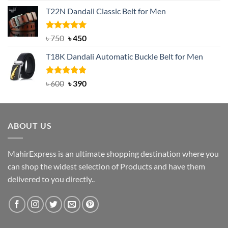
price
price
T22N Dandali Classic Belt for Men
was:
is:
৳ 2,000.
৳ 1,200.
Rated
Original
5.00
Current
৳
750
৳
450
out of 5
price
price
T18K Dandali Automatic Buckle Belt for Men
was:
is:
৳ 750.
৳ 450.
Rated
Original
5.00
Current
৳
600
৳
390
out of 5
price
price
was:
is:
৳ 600.
৳ 390.
ABOUT US
MahirExpress is an ultimate shopping destination where you
can shop the widest selection of Products and have them
delivered to you directly..