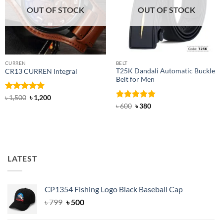
OUT OF STOCK
OUT OF STOCK
CURREN
BELT
T25K Dandali Automatic Buckle
CR13 CURREN Integral
Belt for Men
Rated
4.85
Original
Current
৳
1,500
৳
1,200
price
price
out of 5
Rated
Original
5
Current
৳
600
৳
380
was:
is:
price
price
out of 5
৳ 1,500.
৳ 1,200.
was:
is:
৳ 600.
৳ 380.
LATEST
CP1354 Fishing Logo Black Baseball Cap
Original
Current
৳
799
৳
500
price
price