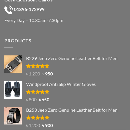
01896-172999
Every Day – 10.30am-7.30pm
PRODUCTS
B229 Jeep Zero Genuine Leather Belt for Men
Rated
4.92
Original
Current
৳
1,200
৳
950
out of 5
price
price
Windproof Anti Slip Winter Gloves
was:
is:
৳ 1,200.
৳ 950.
Rated
Original
4.97
Current
৳
800
৳
650
out of 5
price
price
B253 Jeep Zero Genuine Leather Belt for Men
was:
is:
৳ 800.
৳ 650.
Rated
5.00
Original
Current
৳
1,200
৳
900
out of 5