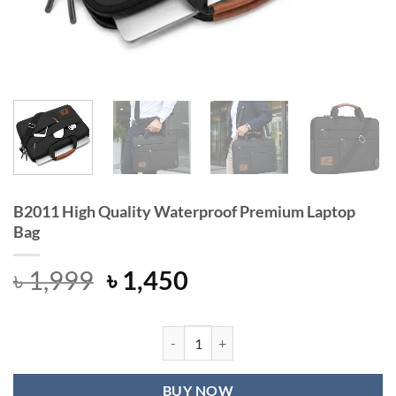
B2011 High Quality Waterproof Premium Laptop
Bag
Original
Current
৳
1,999
৳
1,450
price
price
was:
is:
৳ 1,999.
৳ 1,450.
B2011 High Quality Waterproof Pre
BUY NOW