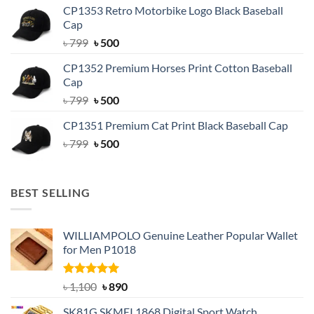
was:
is:
CP1353 Retro Motorbike Logo Black Baseball
৳ 799.
৳ 500.
Cap
Original
Current
৳
799
৳
500
price
price
CP1352 Premium Horses Print Cotton Baseball
was:
is:
Cap
৳ 799.
৳ 500.
Original
Current
৳
799
৳
500
price
price
CP1351 Premium Cat Print Black Baseball Cap
was:
is:
Original
Current
৳
799
৳ 799.
৳
500
৳ 500.
price
price
was:
is:
৳ 799.
৳ 500.
BEST SELLING
WILLIAMPOLO Genuine Leather Popular Wallet
for Men P1018
Rated
5.00
Original
Current
৳
1,100
৳
890
out of 5
price
price
SK81G SKMEI 1868 Digital Sport Watch