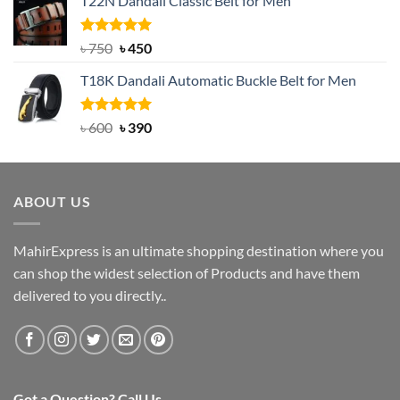
T22N Dandali Classic Belt for Men
was:
is:
৳ 2,000.
৳ 1,200.
Rated
Original
5.00
Current
৳
750
৳
450
out of 5
price
price
T18K Dandali Automatic Buckle Belt for Men
was:
is:
৳ 750.
৳ 450.
Rated
Original
5.00
Current
৳
600
৳
390
out of 5
price
price
was:
is:
৳ 600.
৳ 390.
ABOUT US
MahirExpress is an ultimate shopping destination where you
can shop the widest selection of Products and have them
delivered to you directly..
Got a Question? Call Us