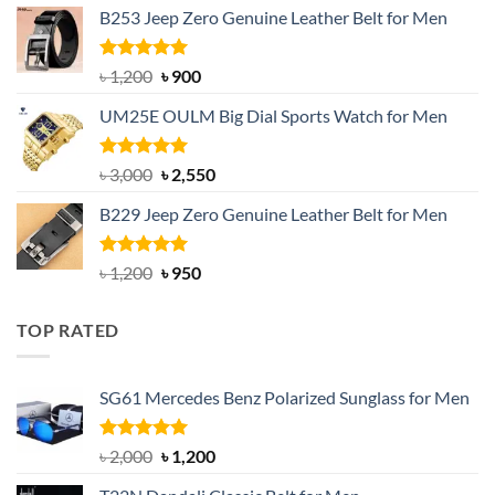
B253 Jeep Zero Genuine Leather Belt for Men
was:
is:
৳ 1,350.
৳ 900.
Rated
5.00
Original
Current
৳
1,200
৳
900
out of 5
price
price
UM25E OULM Big Dial Sports Watch for Men
was:
is:
৳ 1,200.
৳ 900.
Rated
5.00
Original
Current
৳
3,000
৳
2,550
out of 5
price
price
B229 Jeep Zero Genuine Leather Belt for Men
was:
is:
৳ 3,000.
৳ 2,550.
Rated
4.92
Original
Current
৳
1,200
৳
950
out of 5
price
price
was:
is:
TOP RATED
৳ 1,200.
৳ 950.
SG61 Mercedes Benz Polarized Sunglass for Men
Rated
5.00
Original
Current
৳
2,000
৳
1,200
out of 5
price
price