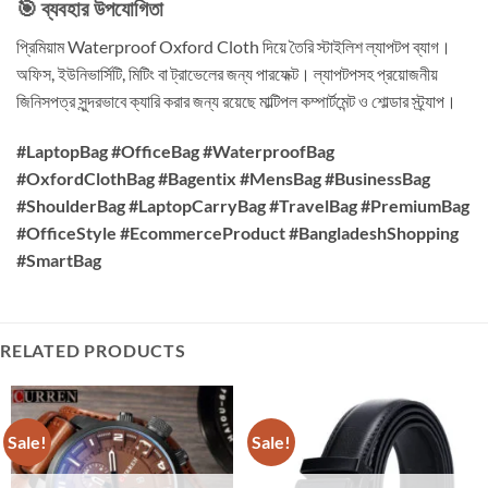
🎯 ব্যবহার উপযোগিতা
প্রিমিয়াম Waterproof Oxford Cloth দিয়ে তৈরি স্টাইলিশ ল্যাপটপ ব্যাগ।
অফিস, ইউনিভার্সিটি, মিটিং বা ট্রাভেলের জন্য পারফেক্ট। ল্যাপটপসহ প্রয়োজনীয়
জিনিসপত্র সুন্দরভাবে ক্যারি করার জন্য রয়েছে মাল্টিপল কম্পার্টমেন্ট ও শোল্ডার স্ট্র্যাপ।
#LaptopBag #OfficeBag #WaterproofBag
#OxfordClothBag #Bagentix #MensBag #BusinessBag
#ShoulderBag #LaptopCarryBag #TravelBag #PremiumBag
#OfficeStyle #EcommerceProduct #BangladeshShopping
#SmartBag
RELATED PRODUCTS
Sale!
Sale!