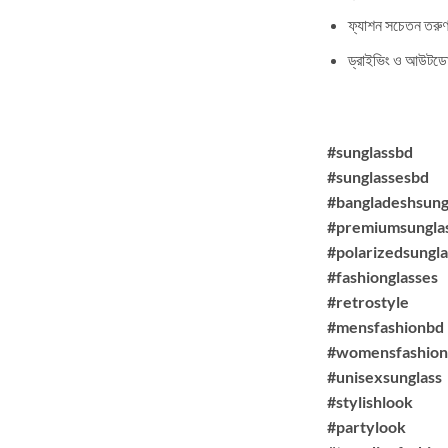
ফ্যাশন সচেতন তরুণ
ড্রাইভিং ও আউটডোর
#sunglassbd
#sunglassesbd
#bangladeshsung
#premiumsungla
#polarizedsungla
#fashionglasses
#retrostyle
#mensfashionbd
#womensfashio
#unisexsunglass
#stylishlook
#partylook