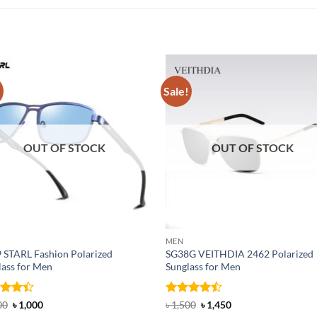
!
Sale!
OUT OF STOCK
OUT OF STOCK
MEN
 STARL Fashion Polarized
SG38G VEITHDIA 2462 Polarized
lass for Men
Sunglass for Men
d
Original
Current
Rated
Original
Current
00
৳
1,000
৳
1,500
৳
1,450
price
price
price
price
out
4.46
out