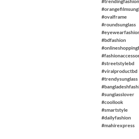
#trendingfashio
#orangefilmsung
#ovalframe
#roundsunglass
#eyewearfashio
#bdfashion
#onlineshopping
#fashionaccesso
#streetstylebd
#viralproductbd
#trendysunglass
#bangladeshfash
#sunglasslover
#coollook
#smartstyle
#dailyfashion
#mahirexpress