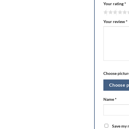
Your rating
*
Your review
*
Choose picture
Choose p
Name
*
Save my n