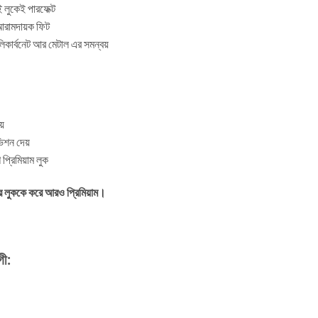
ই লুকেই পারফেক্ট
 আরামদায়ক ফিট
পলিকার্বনেট আর মেটাল এর সমন্বয়
য়
িশন দেয়
প্রিমিয়াম লুক
র লুককে করে আরও প্রিমিয়াম।
ী: