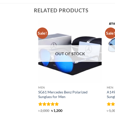
RELATED PRODUCTS
Sale!
Sale
OUT OF STOCK
MEN
MEN
SG61 Mercedes Benz Polarized
A149
Sunglass for Men
Sung
Rated
5
Original
Current
Rate
৳
2,000
৳
1,200
৳
1,3
price
price
out of 5
4.43