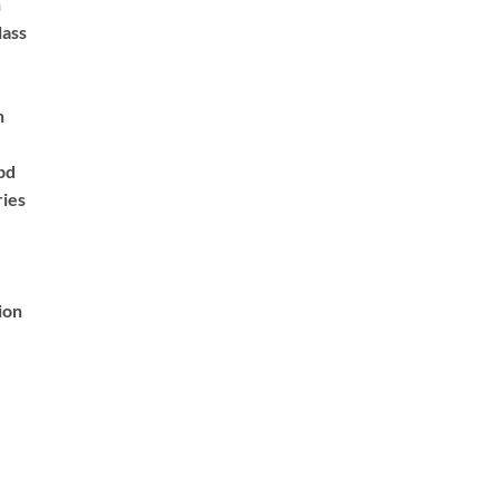
n
lass
n
bd
ries
ion