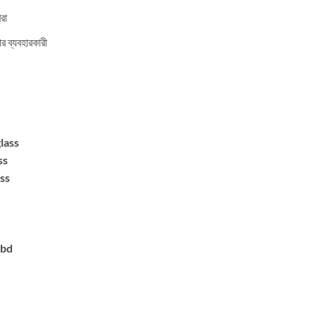
রা
 ব্যবহারকারী
lass
ss
ss
nbd