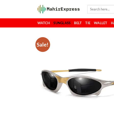
Skip
Search
to
for:
content
WATCH
SUNGLASS
BELT
TIE
WALLET
H
Sale!