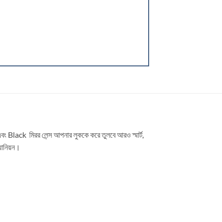
বং Black মিরর লেন্স আপনার লুককে করে তুলবে আরও স্মার্ট,
্যানিয়ন।