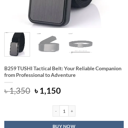
B259 TUSHI Tactical Belt: Your Reliable Companion
from Professional to Adventure
Original
Current
৳
1,350
৳
1,150
price
price
was:
is:
৳ 1,350.
৳ 1,150.
B259 TUSHI Tactical Belt: Your Rel
BUY NOW