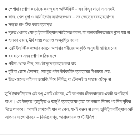
• পেশাদার পোশাক থেকে ক্যাজুয়াল আউটফিট – সব কিছুর সাথে মানানসই
• কাজ, খেলাধুলা ও আউটডোর অ্যাডভেঞ্চার – সব ক্ষেত্রে ব্যবহারযোগ্য
• সহজে মাপ ঠিক করার ব্যবস্থা
• দ্রুত খোলার যোগ্য ট্যাকটিক্যাল স্টাইলের বাকল, যা অনাকাঙ্ক্ষিতভাবে খুলে যায় না
• হালকা ওজন, দীর্ঘ সময় পরলেও অস্বস্তি হয় না
• বেল্ট ইলাস্টিক হওয়ার কারনে আপনার শরীরের আকৃতি অনুযায়ী মানিয়ে নেয়
• ব্যায়ামের সময় পোশাক ঠিক রাখে
• গ্রীষ্ম থেকে শীত, সব মৌসুমে ব্যবহার করা যায়
• বৃষ্টি বা রোদে টেকসই, মজবুত গঠন দীর্ঘকালীন ব্যবহারের নিশ্চয়তা দেয়.
• উচ্চ-মানের নাইলন ওয়েবিং দিয়ে নির্মিত, যা টেকসই ও সহজে ছেঁড়ে না
তুশি ট্যাকটিক্যাল বেল্ট শুধু একটি বেল্ট নয়, এটি আপনার জীবনযাত্রার একটি অপরিহার্য
অংশ। এর উন্নত প্রযুক্তি ও বহুমুখী ব্যবহারযোগ্যতা আপনাকে দিনের পর দিন সুবিধা
দিতে থাকবে। আপনি যেখানেই যান না কেন, যা-ই করুন না কেন, তুশি ট্যাকটিক্যাল বেল্ট
আপনার সাথে থাকবে – নির্ভরযোগ্য, আরামদায়ক ও স্টাইলিশ।