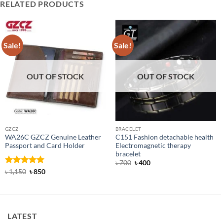
RELATED PRODUCTS
Sale!
Sale!
OUT OF STOCK
OUT OF STOCK
GZCZ
BRACELET
WA26C GZCZ Genuine Leather
C151 Fashion detachable health
Passport and Card Holder
Electromagnetic therapy
bracelet
Original
Current
৳
700
৳
400
price
price
Rated
5
Original
Current
৳
1,150
৳
850
was:
is:
price
price
out of 5
৳ 700.
৳ 400.
was:
is:
৳ 1,150.
৳ 850.
LATEST