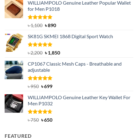
WILLIAMPOLO Genuine Leather Popular Wallet
for Men P1018
Rated
5.00
Original
Current
৳
1,100
৳
890
out of 5
price
price
SK81G SKMEI 1868 Digital Sport Watch
was:
is:
৳ 1,100.
৳ 890.
Rated
5.00
Original
Current
৳
2,200
৳
1,850
out of 5
price
price
CP1067 Classic Mesh Caps - Breathable and
was:
is:
adjustable
৳ 2,200.
৳ 1,850.
Rated
Original
5.00
Current
৳
950
৳
699
out of 5
price
price
WILLIAMPOLO Genuine Leather Key Wallet For
was:
is:
Men P1032
৳ 950.
৳ 699.
Rated
Original
4.63
Current
৳
750
৳
650
out of 5
price
price
was:
is:
FEATURED