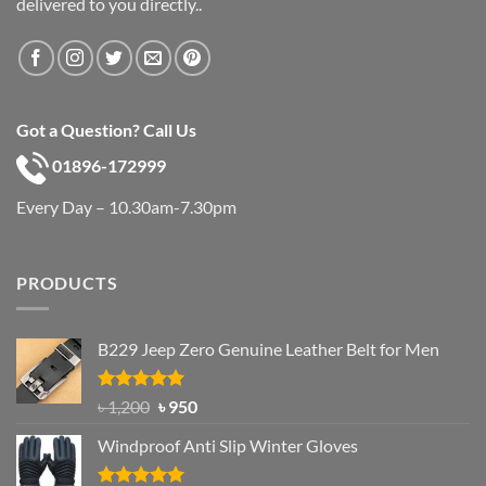
delivered to you directly..
Got a Question? Call Us
01896-172999
Every Day – 10.30am-7.30pm
PRODUCTS
B229 Jeep Zero Genuine Leather Belt for Men
Rated
4.92
Original
Current
৳
1,200
৳
950
out of 5
price
price
Windproof Anti Slip Winter Gloves
was:
is:
৳ 1,200.
৳ 950.