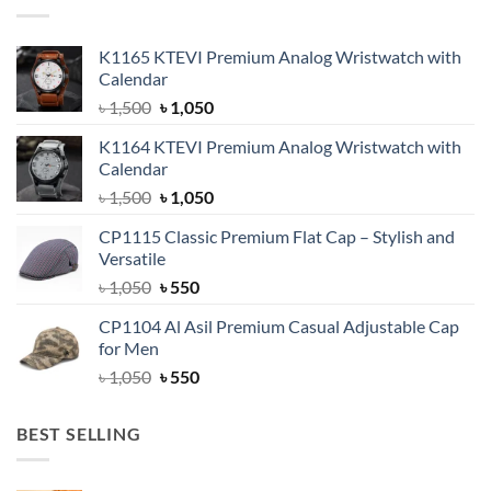
K1165 KTEVI Premium Analog Wristwatch with
Calendar
Original
Current
৳
1,500
৳
1,050
price
price
K1164 KTEVI Premium Analog Wristwatch with
was:
is:
Calendar
৳ 1,500.
৳ 1,050.
Original
Current
৳
1,500
৳
1,050
price
price
CP1115 Classic Premium Flat Cap – Stylish and
was:
is:
Versatile
৳ 1,500.
৳ 1,050.
Original
Current
৳
1,050
৳
550
price
price
CP1104 Al Asil Premium Casual Adjustable Cap
was:
is:
for Men
৳ 1,050.
৳ 550.
Original
Current
৳
1,050
৳
550
price
price
was:
is:
BEST SELLING
৳ 1,050.
৳ 550.