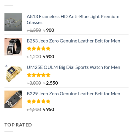
৳ 750.
৳ 650.
A813 Frameless HD Anti-Blue Light Premium
Glasses
Original
Current
৳
1,350
৳
900
price
price
B253 Jeep Zero Genuine Leather Belt for Men
was:
is:
৳ 1,350.
৳ 900.
Rated
5.00
Original
Current
৳
1,200
৳
900
out of 5
price
price
UM25E OULM Big Dial Sports Watch for Men
was:
is:
৳ 1,200.
৳ 900.
Rated
5.00
Original
Current
৳
3,000
৳
2,550
out of 5
price
price
B229 Jeep Zero Genuine Leather Belt for Men
was:
is:
৳ 3,000.
৳ 2,550.
Rated
4.92
Original
Current
৳
1,200
৳
950
out of 5
price
price
was:
is:
TOP RATED
৳ 1,200.
৳ 950.