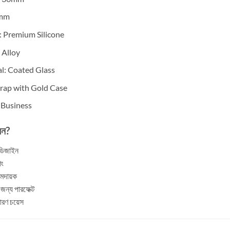
2mm
: Premium Silicone
 Alloy
l: Coated Glass
trap with Gold Case
/ Business
েন?
 ডিজাইন
িং
ামদায়ক
 জন্য পারফেক্ট
ারণ চয়েস