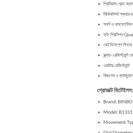
প্রিমিয়াম গোল্ড অ্য
মিনিমালিস্ট স্কয়ার
সফট ও কমফোর্টেবল সি
হাই-প্রিসিশন Q
ডেট ডিসপ্লে ফিচার
স্ক্র্যাচ-রেজিস্ট্যান্
ওয়াটার রেজিস্ট্যান্ট
বিজনেস ও ক্যাজুয়া
প্রোডাক্ট ডিটেইলস:
Brand: BINB
Model: B1331
Movement Typ
Dial Diamete