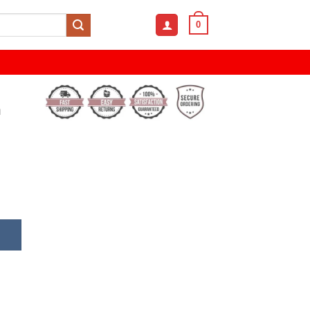
0
n
Luxury Rectangle Dial Watch For Men quantity