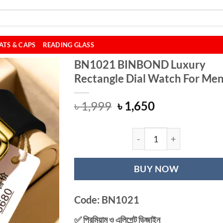
ATS & CAPS
READING GLASS
BN1021 BINBOND Luxury
Rectangle Dial Watch For Me
Original
Current
৳
1,999
৳
1,650
price
price
was:
is:
৳ 1,999.
৳ 1,650.
BN1021 BINBOND 
BUY NOW
Code: BN1021
✅ প্রিমিয়াম ও এলিগেন্ট ডিজাইন