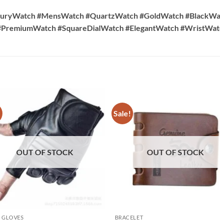
ryWatch #MensWatch #QuartzWatch #GoldWatch #BlackWatc
#PremiumWatch #SquareDialWatch #ElegantWatch #WristWatc
!
Sale!
OUT OF STOCK
OUT OF STOCK
 GLOVES
BRACELET