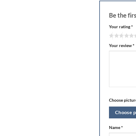
Be the fi
Your rating
*
Your review
*
Choose picture
Choose p
Name
*