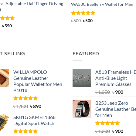
cal Adjustable Half Finger Driving
WA58C Baellerry Wallet for Men
e
Rated
Original
4.83
Current
৳
600
৳
500
price
price
out of 5
ed
Original
5
Current
৳
550
was:
is:
price
price
of 5
৳ 600.
৳ 500.
was:
is:
৳ 750.
৳ 550.
T SELLING
FEATURED
WILLIAMPOLO
A813 Frameless H
Genuine Leather
Anti-Blue Light
Popular Wallet for Men
Premium Glasses
P1018
Original
Curre
৳
1,350
৳
900
price
price
B253 Jeep Zero
was:
is:
Rated
5.00
Original
Current
৳
1,100
৳
890
Genuine Leather Be
out of 5
৳ 1,350.
৳ 900.
price
price
for Men
SK81G SKMEI 1868
was:
is:
Digital Sport Watch
৳ 1,100.
৳ 890.
Rated
5.00
Original
Curre
৳
1,200
৳
900
out of 5