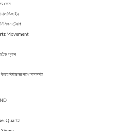
ালয় কেস
 ডায়াল ডিজাইন
লিকন স্ট্র্যাপ
uartz Movement
ট কোটেড গ্লাস
ল উভয় স্টাইলের সাথে মানানসই
OND
e: Quartz
r: 36mm