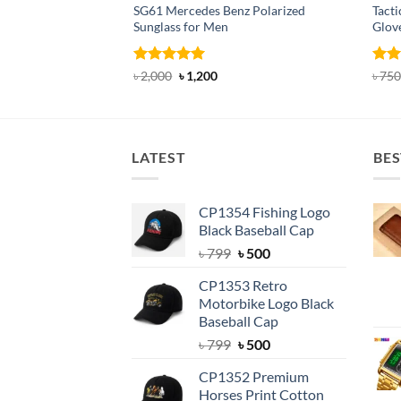
SG61 Mercedes Benz Polarized
Tacti
Sunglass for Men
Glov
Rated
5
Original
Current
Rat
৳
2,000
৳
1,200
৳
750
price
price
out of 5
out 
was:
is:
৳ 2,000.
৳ 1,200.
LATEST
BES
CP1354 Fishing Logo
Black Baseball Cap
Original
Current
৳
799
৳
500
price
price
CP1353 Retro
was:
is:
Motorbike Logo Black
৳ 799.
৳ 500.
Baseball Cap
Original
Current
৳
799
৳
500
price
price
CP1352 Premium
was:
is:
Horses Print Cotton
৳ 799.
৳ 500.