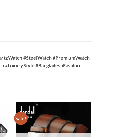
artzWatch #SteelWatch #PremiumWatch
 #LuxuryStyle #BangladeshFashion
Sale!
Sale!