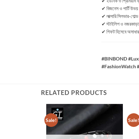
✔ ইউনিক ও প্রিমিয়াম ব
✔ বিজনেস ও পার্টি উভয় 
✔ লাক্সারি সিলভার-গোল্ড
✔ স্টাইলিশ ও নজরকাড়া
✔ গিফট হিসেবে অসাধা
#BINBOND #Luxu
#FashionWatch 
RELATED PRODUCTS
Sale!
Sale