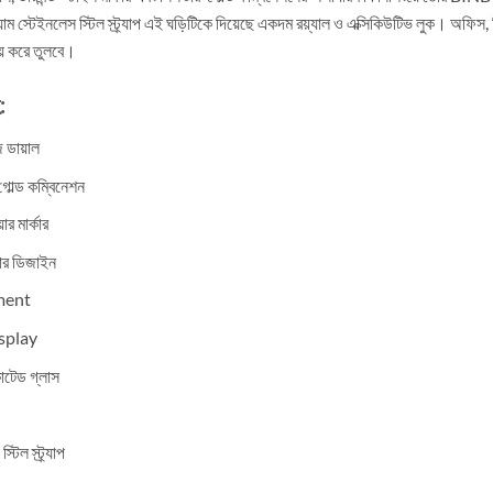
য়াম স্টেইনলেস স্টিল স্ট্র্যাপ এই ঘড়িটিকে দিয়েছে একদম রয়্যাল ও এক্সিকিউটিভ লুক। অফিস, বি
য় করে তুলবে।
:
েজ ডায়াল
গোল্ড কম্বিনেশন
র মার্কার
বার ডিজাইন
ment
splay
ট কোটেড গ্লাস
টিল স্ট্র্যাপ