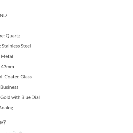
OND
e: Quartz
 Stainless Steel
: Metal
r: 43mm
l: Coated Glass
/ Business
& Gold with Blue Dial
 Analog
েন?