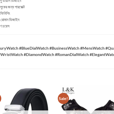
্লু ডায়াল ডিজাইন
লুকের জন্য পারফেক্ট
 ফিনিশিং
 রোমান ডিজাইন
রণ চয়েস
ryWatch #BlueDialWatch #BusinessWatch #MensWatch #Qu
#WristWatch #DiamondWatch #RomanDialWatch #ElegantWatch
!
Sale!