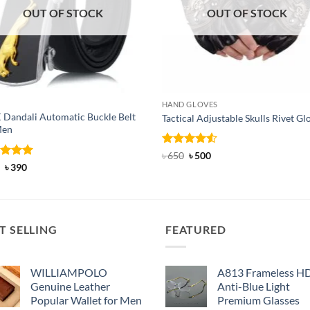
OUT OF STOCK
OUT OF STOCK
HAND GLOVES
 Dandali Automatic Buckle Belt
Tactical Adjustable Skulls Rivet Gl
Men
Rated
Original
4.5
Current
৳
650
৳
500
price
price
out of 5
ed
Original
5
Current
৳
390
was:
is:
price
price
of 5
৳ 650.
৳ 500.
was:
is:
৳ 600.
৳ 390.
T SELLING
FEATURED
WILLIAMPOLO
A813 Frameless H
Genuine Leather
Anti-Blue Light
Popular Wallet for Men
Premium Glasses