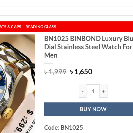
ATS & CAPS
READING GLASS
BN1025 BINBOND Luxury Bl
Dial Stainless Steel Watch For
Men
Original
Current
৳
1,999
৳
1,650
price
price
was:
is:
৳ 1,999.
৳ 1,650.
BN1025 BINBOND L
BUY NOW
Code: BN1025