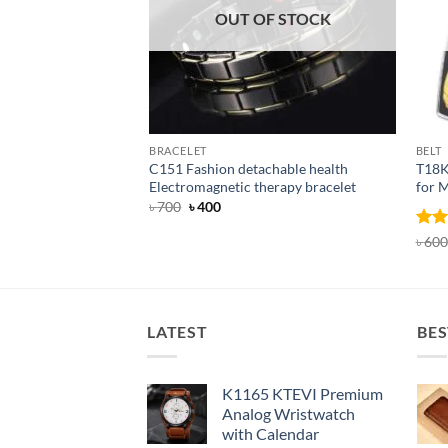
OUT OF STOCK
BRACELET
BELT
C151 Fashion detachable health
T18K
Electromagnetic therapy bracelet
for 
Original
Current
৳
700
৳
400
price
price
was:
is:
Rat
৳
600
৳ 700.
৳ 400.
out 
LATEST
BES
K1165 KTEVI Premium
Analog Wristwatch
with Calendar