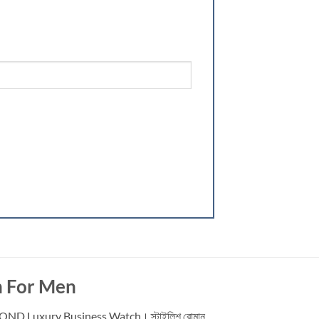
h For Men
তৈরি BINBOND Luxury Business Watch। স্টাইলিশ রোমান