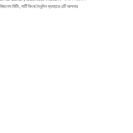
জনেস মিটিং, পার্টি কিংবা দৈনন্দিন ব্যবহারে এটি আপনার