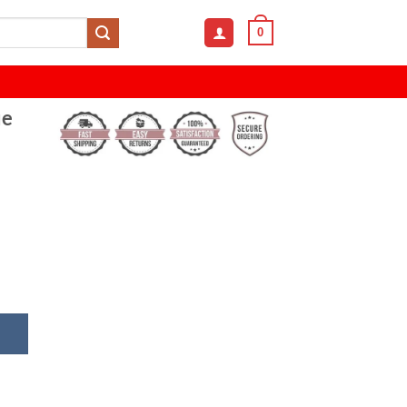
0
ue
uxury Blue Dial Stainless Steel Watch For Men quantity