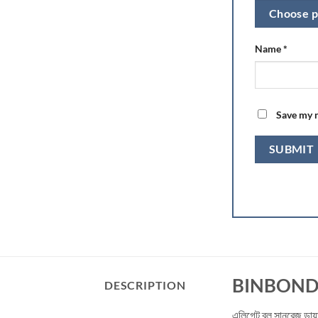
Choose p
Name
*
Save my n
BINBOND L
DESCRIPTION
এলিগেন্ট ব্লু সানরেজ