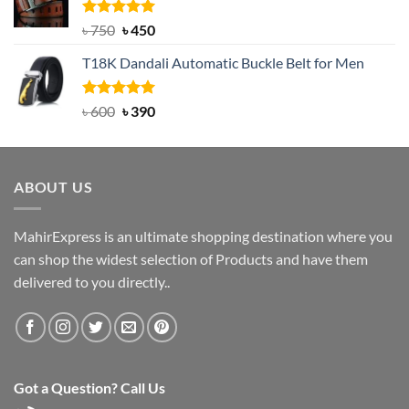
৳ 2,000.
৳ 1,200.
Rated
Original
5.00
Current
৳
750
৳
450
out of 5
price
price
T18K Dandali Automatic Buckle Belt for Men
was:
is:
৳ 750.
৳ 450.
Rated
Original
5.00
Current
৳
600
৳
390
out of 5
price
price
was:
is:
৳ 600.
৳ 390.
ABOUT US
MahirExpress is an ultimate shopping destination where you
can shop the widest selection of Products and have them
delivered to you directly..
Got a Question? Call Us