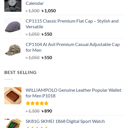
Calendar
৳ 1,500.
৳ 1,050.
Original
Current
৳
1,500
৳
1,050
price
price
CP1115 Classic Premium Flat Cap – Stylish and
was:
is:
Versatile
৳ 1,500.
৳ 1,050.
Original
Current
৳
1,050
৳
550
price
price
CP1104 Al Asil Premium Casual Adjustable Cap
was:
is:
for Men
৳ 1,050.
৳ 550.
Original
Current
৳
1,050
৳
550
price
price
was:
is:
BEST SELLING
৳ 1,050.
৳ 550.
WILLIAMPOLO Genuine Leather Popular Wallet
for Men P1018
Rated
5.00
Original
Current
৳
1,100
৳
890
out of 5
price
price
SK81G SKMEI 1868 Digital Sport Watch
was:
is: