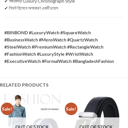
✔ নজরকাড়া Luxury Chronograph Style
✔ গিফট হিসেবে অসাধারণ একটি চয়েস
#BINBOND #LuxuryWatch #SquareWatch
#BusinessWatch #MensWatch #QuartzWatch
#SteelWatch #PremiumWatch #RectangleWatch
#FashionWatch #LuxuryStyle #WristWatch
#ExecutiveWatch #FormalWatch #BangladeshFashion
RELATED PRODUCTS
Sale!
Sale!
OUT OF STOCK
OUT OF STOCK