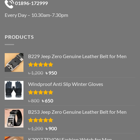
01896-172999
Every Day – 10.30am-7.30pm
PRODUCTS
B229 Jeep Zero Genuine Leather Belt for Men
Rated
4.92
Original
Current
৳
1,200
৳
950
out of 5
price
price
Windproof Anti Slip Winter Gloves
was:
is:
৳ 1,200.
৳ 950.
Rated
Original
4.97
Current
৳
800
৳
650
out of 5
price
price
B253 Jeep Zero Genuine Leather Belt for Men
was:
is:
৳ 800.
৳ 650.
Rated
5.00
Original
Current
৳
1,200
৳
900
out of 5
price
price
K2007 TEVON Fashion Watch for Men