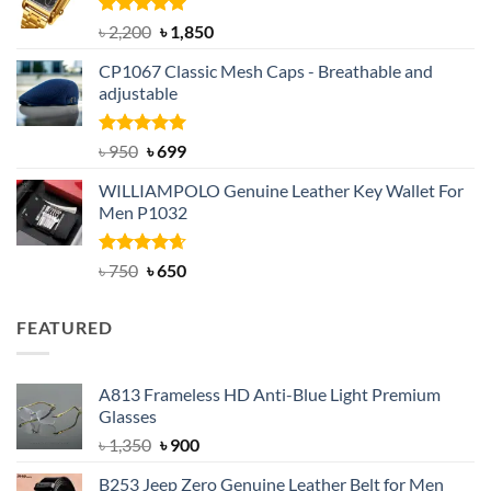
৳ 1,100.
৳ 890.
Rated
5.00
Original
Current
৳
2,200
৳
1,850
out of 5
price
price
CP1067 Classic Mesh Caps - Breathable and
was:
is:
adjustable
৳ 2,200.
৳ 1,850.
Rated
Original
5.00
Current
৳
950
৳
699
out of 5
price
price
WILLIAMPOLO Genuine Leather Key Wallet For
was:
is:
Men P1032
৳ 950.
৳ 699.
Rated
Original
4.63
Current
৳
750
৳
650
out of 5
price
price
was:
is:
FEATURED
৳ 750.
৳ 650.
A813 Frameless HD Anti-Blue Light Premium
Glasses
Original
Current
৳
1,350
৳
900
price
price
B253 Jeep Zero Genuine Leather Belt for Men
was:
is: