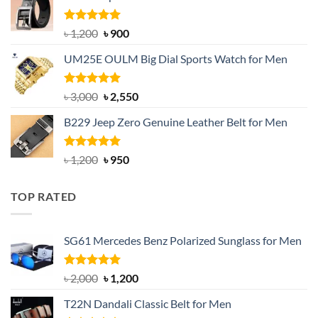
৳ 1,350.
৳ 900.
Rated
5.00
Original
Current
৳
1,200
৳
900
out of 5
price
price
UM25E OULM Big Dial Sports Watch for Men
was:
is:
৳ 1,200.
৳ 900.
Rated
5.00
Original
Current
৳
3,000
৳
2,550
out of 5
price
price
B229 Jeep Zero Genuine Leather Belt for Men
was:
is:
৳ 3,000.
৳ 2,550.
Rated
4.92
Original
Current
৳
1,200
৳
950
out of 5
price
price
was:
is:
TOP RATED
৳ 1,200.
৳ 950.
SG61 Mercedes Benz Polarized Sunglass for Men
Rated
5.00
Original
Current
৳
2,000
৳
1,200
out of 5
price
price
T22N Dandali Classic Belt for Men
was:
is: