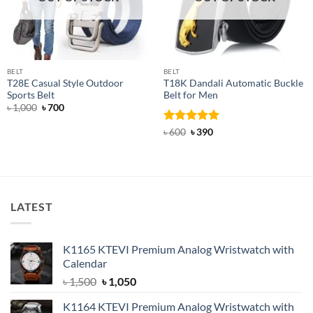
BELT
BELT
T28E Casual Style Outdoor
T18K Dandali Automatic Buckle
Sports Belt
Belt for Men
Original
Current
৳
1,000
৳
700
price
price
was:
is:
Rated
Original
5
Current
৳
600
৳
390
৳ 1,000.
৳ 700.
price
price
out of 5
was:
is:
৳ 600.
৳ 390.
LATEST
K1165 KTEVI Premium Analog Wristwatch with
Calendar
Original
Current
৳
1,500
৳
1,050
price
price
K1164 KTEVI Premium Analog Wristwatch with
was:
is: