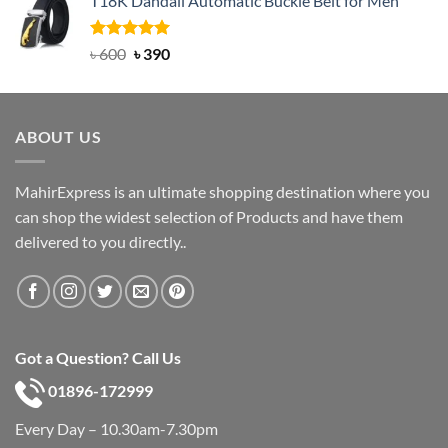
T18K Dandali Automatic Buckle Belt for Men
was:
is:
৳ 750.
৳ 450.
Rated
Original
5.00
Current
৳
600
৳
390
out of 5
price
price
was:
is:
৳ 600.
৳ 390.
ABOUT US
MahirExpress is an ultimate shopping destination where you
can shop the widest selection of Products and have them
delivered to you directly..
Got a Question? Call Us
01896-172999
Every Day – 10.30am-7.30pm