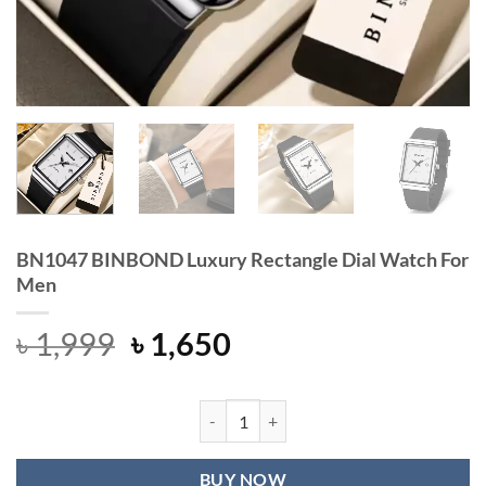
BN1047 BINBOND Luxury Rectangle Dial Watch For
Men
Original
Current
৳
1,999
৳
1,650
price
price
was:
is:
৳ 1,999.
৳ 1,650.
BN1047 BINBOND Luxury Rectangle 
BUY NOW