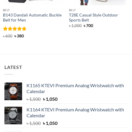
BELT
BELT
B143 Dandali Automatic Buckle
T28E Casual Style Outdoor
Belt for Men
Sports Belt
Original
Current
৳
1,000
৳
700
price
price
was:
is:
Rated
Original
4.8
Current
৳
600
৳
380
৳ 1,000.
৳ 700.
price
price
out of 5
was:
is:
৳ 600.
৳ 380.
LATEST
K1165 KTEVI Premium Analog Wristwatch with
Calendar
Original
Current
৳
1,500
৳
1,050
price
price
K1164 KTEVI Premium Analog Wristwatch with
was:
is:
Calendar
৳ 1,500.
৳ 1,050.
Original
Current
৳
1,500
৳
1,050
price
price