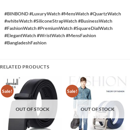
#BINBOND #LuxuryWatch #MensWatch #QuartzWatch
#whiteWatch #SiliconeStrapWatch #BusinessWatch
#FashionWatch #PremiumWatch #SquareDialWatch
#ElegantWatch #WristWatch #MensFashion
#BangladeshFashion
RELATED PRODUCTS
Sale!
Sale!
OUT OF STOCK
OUT OF STOCK