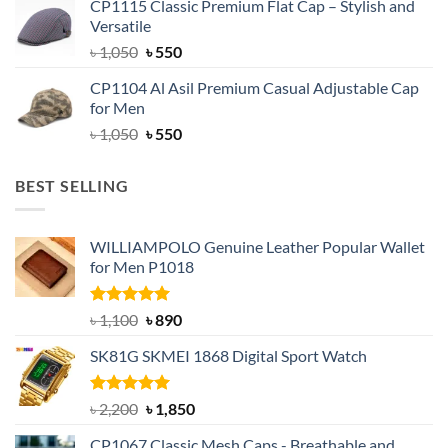
CP1115 Classic Premium Flat Cap – Stylish and
was:
is:
Versatile
৳ 1,500.
৳ 1,050.
Original
Current
৳
1,050
৳
550
price
price
CP1104 Al Asil Premium Casual Adjustable Cap
was:
is:
for Men
৳ 1,050.
৳ 550.
Original
Current
৳
1,050
৳
550
price
price
was:
is:
BEST SELLING
৳ 1,050.
৳ 550.
WILLIAMPOLO Genuine Leather Popular Wallet
for Men P1018
Rated
5.00
Original
Current
৳
1,100
৳
890
out of 5
price
price
SK81G SKMEI 1868 Digital Sport Watch
was:
is:
৳ 1,100.
৳ 890.
Rated
5.00
Original
Current
৳
2,200
৳
1,850
out of 5
price
price
CP1067 Classic Mesh Caps - Breathable and