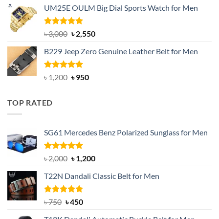
UM25E OULM Big Dial Sports Watch for Men
was:
is:
৳ 1,200.
৳ 900.
Rated
5.00
Original
Current
৳
3,000
৳
2,550
out of 5
price
price
B229 Jeep Zero Genuine Leather Belt for Men
was:
is:
৳ 3,000.
৳ 2,550.
Rated
4.92
Original
Current
৳
1,200
৳
950
out of 5
price
price
was:
is:
TOP RATED
৳ 1,200.
৳ 950.
SG61 Mercedes Benz Polarized Sunglass for Men
Rated
5.00
Original
Current
৳
2,000
৳
1,200
out of 5
price
price
T22N Dandali Classic Belt for Men
was:
is:
৳ 2,000.
৳ 1,200.
Rated
Original
5.00
Current
৳
750
৳
450
out of 5
price
price