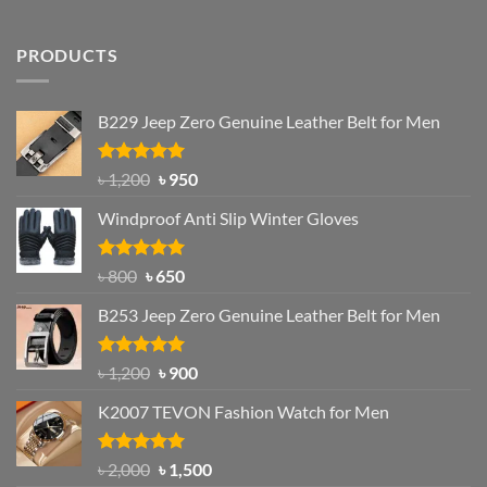
PRODUCTS
B229 Jeep Zero Genuine Leather Belt for Men
Rated
4.92
Original
Current
৳
1,200
৳
950
out of 5
price
price
Windproof Anti Slip Winter Gloves
was:
is:
৳ 1,200.
৳ 950.
Rated
Original
4.97
Current
৳
800
৳
650
out of 5
price
price
B253 Jeep Zero Genuine Leather Belt for Men
was:
is:
৳ 800.
৳ 650.
Rated
5.00
Original
Current
৳
1,200
৳
900
out of 5
price
price
K2007 TEVON Fashion Watch for Men
was:
is:
৳ 1,200.
৳ 900.
Rated
4.93
Original
Current
৳
2,000
৳
1,500
out of 5