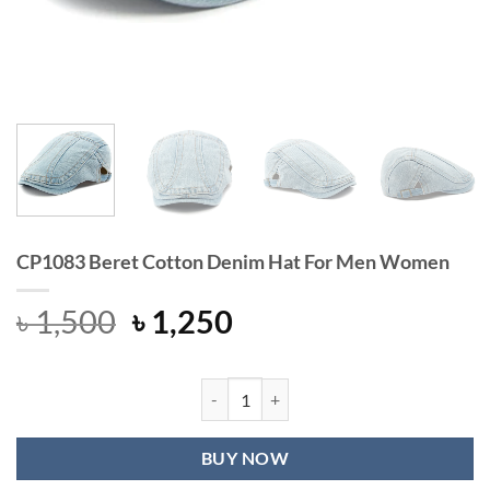
CP1083 Beret Cotton Denim Hat For Men Women
Original
Current
৳
1,500
৳
1,250
price
price
was:
is:
৳ 1,500.
৳ 1,250.
CP1083 Beret Cotton Denim Hat F
BUY NOW