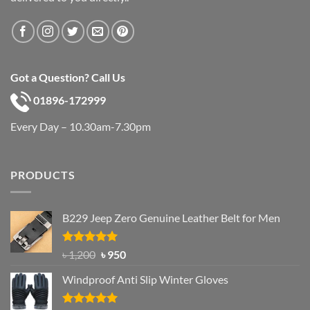
Got a Question? Call Us
01896-172999
Every Day – 10.30am-7.30pm
PRODUCTS
B229 Jeep Zero Genuine Leather Belt for Men
Rated
4.92
Original
Current
৳
1,200
৳
950
out of 5
price
price
Windproof Anti Slip Winter Gloves
was:
is:
৳ 1,200.
৳ 950.