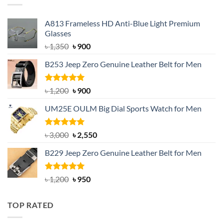
A813 Frameless HD Anti-Blue Light Premium
Glasses
Original
Current
৳
1,350
৳
900
price
price
B253 Jeep Zero Genuine Leather Belt for Men
was:
is:
৳ 1,350.
৳ 900.
Rated
5.00
Original
Current
৳
1,200
৳
900
out of 5
price
price
UM25E OULM Big Dial Sports Watch for Men
was:
is:
৳ 1,200.
৳ 900.
Rated
5.00
Original
Current
৳
3,000
৳
2,550
out of 5
price
price
B229 Jeep Zero Genuine Leather Belt for Men
was:
is:
৳ 3,000.
৳ 2,550.
Rated
4.92
Original
Current
৳
1,200
৳
950
out of 5
price
price
was:
is:
TOP RATED
৳ 1,200.
৳ 950.