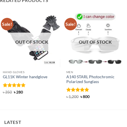
RELATED PRODUCTS
Sale!
Sale!
OUT OF STOCK
OUT OF STOCK
HAND GLOVES
MEN
A140 STARL Photochromic
GL11K Winter handglove
Polarized Sunglass
Rated
Original
5
Current
৳
350
৳
280
price
price
out of 5
Rated
4.83
Original
Current
৳
1,200
৳
800
was:
is:
price
price
out of 5
৳ 350.
৳ 280.
was:
is:
৳ 1,200.
৳ 800.
LATEST