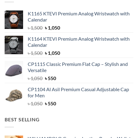
K1165 KTEVI Premium Analog Wristwatch with
Calendar
Original
Current
৳
1,500
৳
1,050
price
price
K1164 KTEVI Premium Analog Wristwatch with
was:
is:
Calendar
৳ 1,500.
৳ 1,050.
Original
Current
৳
1,500
৳
1,050
price
price
CP1115 Classic Premium Flat Cap – Stylish and
was:
is:
Versatile
৳ 1,500.
৳ 1,050.
Original
Current
৳
1,050
৳
550
price
price
CP1104 Al Asil Premium Casual Adjustable Cap
was:
is:
for Men
৳ 1,050.
৳ 550.
Original
Current
৳
1,050
৳
550
price
price
was:
is:
BEST SELLING
৳ 1,050.
৳ 550.