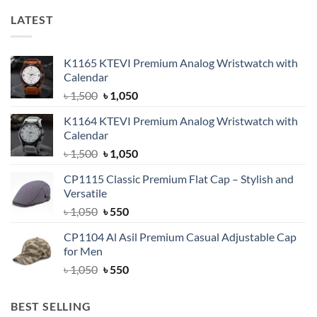
LATEST
K1165 KTEVI Premium Analog Wristwatch with
Calendar
Original
Current
৳
1,500
৳
1,050
price
price
K1164 KTEVI Premium Analog Wristwatch with
was:
is:
Calendar
৳ 1,500.
৳ 1,050.
Original
Current
৳
1,500
৳
1,050
price
price
CP1115 Classic Premium Flat Cap – Stylish and
was:
is:
Versatile
৳ 1,500.
৳ 1,050.
Original
Current
৳
1,050
৳
550
price
price
CP1104 Al Asil Premium Casual Adjustable Cap
was:
is:
for Men
৳ 1,050.
৳ 550.
Original
Current
৳
1,050
৳
550
price
price
was:
is:
BEST SELLING
৳ 1,050.
৳ 550.