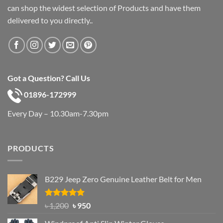
can shop the widest selection of Products and have them
delivered to you directly..
Got a Question? Call Us
01896-172999
Every Day – 10.30am-7.30pm
PRODUCTS
B229 Jeep Zero Genuine Leather Belt for Men
Rated
4.92
Original
Current
৳
1,200
৳
950
out of 5
price
price