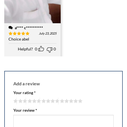
a**** c**********
July 23, 2025
Choice abel
Rated
5
out of 5
Helpful?
0
0
Add a review
Your rating
*
Your review
*