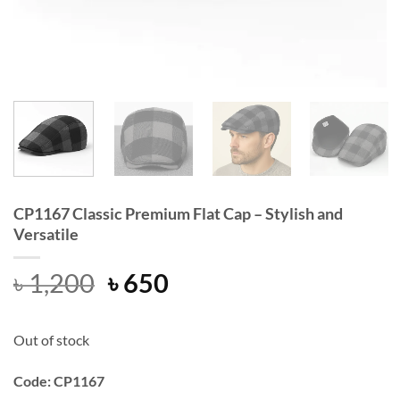
CP1167 Classic Premium Flat Cap – Stylish and
Versatile
Original
Current
৳
1,200
৳
650
price
price
was:
is:
Out of stock
৳ 1,200.
৳ 650.
Code: CP1167