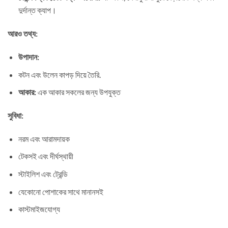
দুর্দান্ত ক্যাপ।
আরও তথ্য:
উপাদান:
কটন এবং উলেন কাপড় দিয়ে তৈরি.
আকার:
এক আকার সকলের জন্য উপযুক্ত
সুবিধা:
নরম এবং আরামদায়ক
টেকসই এবং দীর্ঘস্থায়ী
স্টাইলিশ এবং ট্রেন্ডি
যেকোনো পোশাকের সাথে মানানসই
কাস্টমাইজযোগ্য