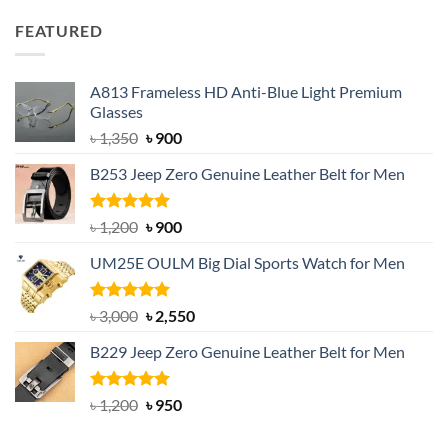
was:
is:
FEATURED
৳ 750.
৳ 650.
A813 Frameless HD Anti-Blue Light Premium
Glasses
Original
Current
৳
1,350
৳
900
price
price
B253 Jeep Zero Genuine Leather Belt for Men
was:
is:
৳ 1,350.
৳ 900.
Rated
5.00
Original
Current
৳
1,200
৳
900
out of 5
price
price
UM25E OULM Big Dial Sports Watch for Men
was:
is:
৳ 1,200.
৳ 900.
Rated
5.00
Original
Current
৳
3,000
৳
2,550
out of 5
price
price
B229 Jeep Zero Genuine Leather Belt for Men
was:
is:
৳ 3,000.
৳ 2,550.
Rated
4.92
Original
Current
৳
1,200
৳
950
out of 5
price
price
was:
is: