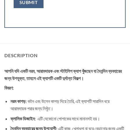
DESCRIPTION
আপনি যদি একটি নরম, আরামদায়ক এবং স্টাইলিশ ক্যাপ খুঁজছেন যা দৈনন্দিন ব্যবহারের
জন্য উপযুক্ত, তাহলে এই ক্যাপটি একটি দুর্দান্ত বিকল্প।
বিবরণ:
নরম কাপড়:
কটন এবং উলেন কাপড় দিয়ে তৈরি, এই ক্যাপটি সারাদিন ধরে
আরামদায়ক পরার জন্য নিখুঁত।
ক্লাসিক ডিজাইন:
এটি যেকোনো পোশাকের সাথে মানানসই হয়।
দৈনন্দিন ব্যবহারের জন্য উপযোগী:
এটি কাজ, খেলাধুলা বা ঘুরে বেড়ানোর জন্য একটি