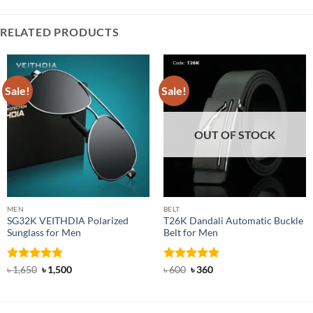
RELATED PRODUCTS
Sale!
Sale!
OUT OF STOCK
MEN
BELT
SG32K VEITHDIA Polarized
T26K Dandali Automatic Buckle
Sunglass for Men
Belt for Men
Rated
4.88
Original
Current
Rated
Original
5
Current
৳
1,650
৳
1,500
৳
600
৳
360
price
price
price
price
out of 5
out of 5
was:
is:
was:
is:
৳ 1,650.
৳ 1,500.
৳ 600.
৳ 360.