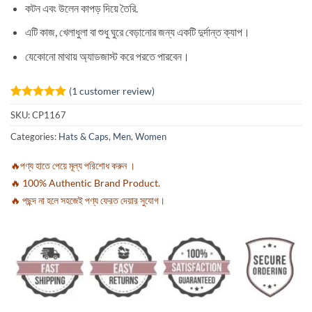
কটন এবং উলেন কাপড় দিয়ে তৈরি.
এটি কাজ, খেলাধুলা বা শুধু ঘুরে বেড়ানোর জন্য একটি দুর্দান্ত ক্যাপ।
যেকোনো মাথায় অ্যাডজাস্ট করে পরতে পারবেন।
(
1
customer review)
Rated
1
5
SKU:
CP1167
out of 5
based on
Categories:
Hats & Caps
,
Men
,
Women
customer
rating
🔥পণ্য হাতে পেয়ে মূল্য পরিশোধ করুন ।
🔥 100% Authentic Brand Product.
🔥 পছন্দ না হলে সহজেই পণ্য ফেরত দেয়ার সুযোগ।