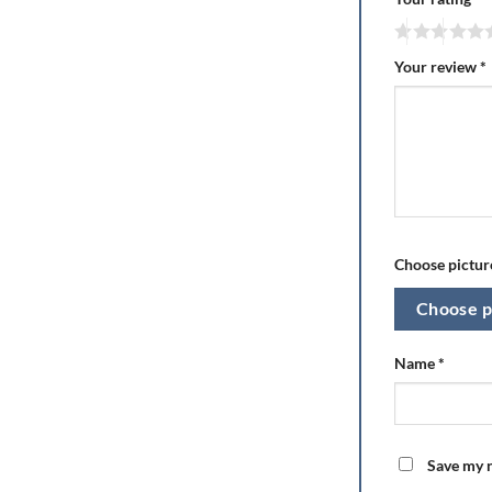
Your review
*
Choose picture
Choose p
Name
*
Save my n