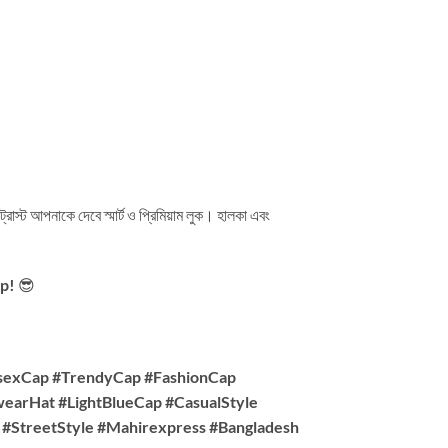
্রাস্ট আপনাকে দেবে স্মার্ট ও প্রিমিয়াম লুক। হালকা এবং
ap!
😎
sexCap #TrendyCap #FashionCap
earHat #LightBlueCap #CasualStyle
#StreetStyle #Mahirexpress #Bangladesh