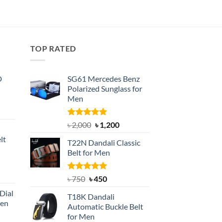
Rated
4.83
Original
Curren
৳
1,200
৳
800
price
price
out of 5
was:
is:
৳ 1,200.
৳ 800.
TOP RATED
D
SG61 Mercedes Benz
Polarized Sunglass for
Men
nt
Rated
5.00
Original
Current
৳
2,000
৳
1,200
out of 5
price
price
lt
T22N Dandali Classic
was:
is:
Belt for Men
৳ 2,000.
৳ 1,200.
nt
Rated
Original
5.00
Current
৳
750
৳
450
out of 5
price
price
Dial
T18K Dandali
was:
is:
Men
Automatic Buckle Belt
৳ 750.
৳ 450.
for Men