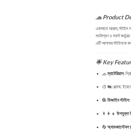
🧢 Product De
একসাথে আরাম, স্টাইল 
সংমিশ্রণ ও সফট কর্ডুরয়
এটি আপনার স্টাইলকে 
🌟 Key Featur
🧢
ম্যাটেরিয়াল:
প্রি
🎨
রঙ:
ব্ল্যাক, ইয়
🧶
ডিজাইন স্টাইল:
👨‍👩‍👧
উপযুক্ত লি
🔄
অ্যাডজাস্টেবল স্ট