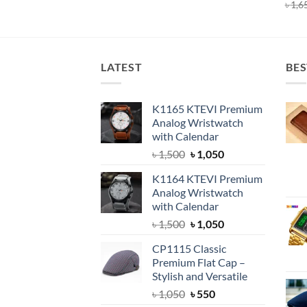
price
price
out of 5
Rat
৳
1,6
was:
is:
out 
৳ 350.
৳ 280.
LATEST
BES
K1165 KTEVI Premium
Analog Wristwatch
with Calendar
Original
Current
৳
1,500
৳
1,050
price
price
K1164 KTEVI Premium
was:
is:
Analog Wristwatch
৳ 1,500.
৳ 1,050.
with Calendar
Original
Current
৳
1,500
৳
1,050
price
price
CP1115 Classic
was:
is:
Premium Flat Cap –
৳ 1,500.
৳ 1,050.
Stylish and Versatile
Original
Current
৳
1,050
৳
550