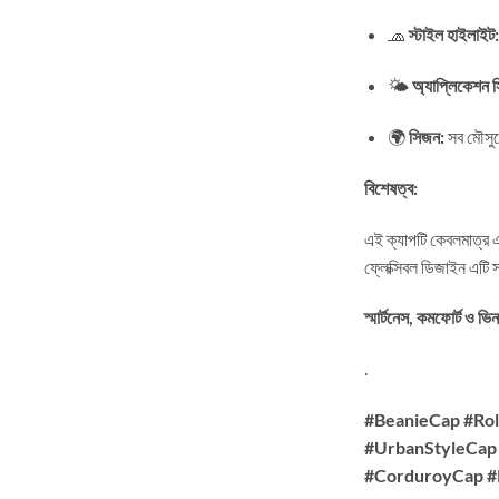
🧢
স্টাইল হাইলাইট:
🌤️
অ্যাপ্লিকেশন স
🌍
সিজন:
সব মৌসুম
বিশেষত্ব:
এই ক্যাপটি কেবলমাত্র এক
ফ্লেক্সিবল ডিজাইন এটি 
স্মার্টনেস, কমফোর্
.
#BeanieCap #Ro
#UrbanStyleCap 
#CorduroyCap #P