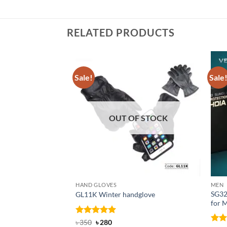
RELATED PRODUCTS
Sale!
Sale
OUT OF STOCK
HAND GLOVES
MEN
SG32
GL11K Winter handglove
for 
Rated
Original
5
Current
৳
350
৳
280