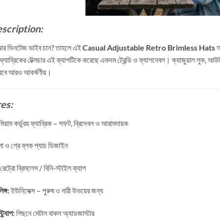
scription:
আর ভিনটেজ ভাইব চান? তাহলে এই
Casual Adjustable Retro Brimless Hats
আ
 ফ্যাব্রিকের টেক্সচার এই ক্যাপটিকে করেছে একদম ট্রেন্ডি ও ফ্যাশনেবল। ক্যাজুয়াল লুক, 
করবে আরও আকর্ষণীয়।
es:
মিয়াম কর্ডুরয় ফ্যাব্রিক – সফট, ব্রিদেবল ও আরামদায়ক
েলো ও গ্রে ব্লক প্যাচ ডিজাইন
রেট্রো ব্রিমলেস / বিনি-স্টাইল ক্যাপ
ঙ্গ:
ইউনিসেক্স – পুরুষ ও নারী উভয়ের জন্য
্র্যাপ:
পিছনে মেটাল বাকল অ্যাডজাস্টার