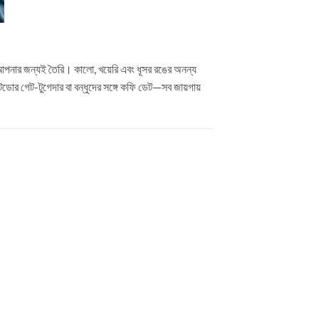
পনার জন্যই তৈরি। কালো, খয়েরি এবং ধূসর রঙের অনন্য
আউটডোর গেট-টুগেদার বা বন্ধুদের সঙ্গে কফি ডেট—সব জায়গায়