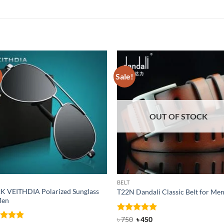
!
Sale!
OUT OF STOCK
BELT
K VEITHDIA Polarized Sunglass
T22N Dandali Classic Belt for Me
Men
Rated
Original
5
Current
৳
750
৳
450