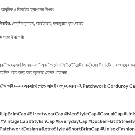
আধুনিক ও ভিনটেজ ফ্যাশনের মিশ্রণ
িনারিও:
দৈনন্দিন ব্যবহার, আউটডোর, ক্যাজুয়াল হ্যাংআউট
ে পরার উপযোগী
টি অ্যাক্সেসরিজ নয়—এটি একটি পার্সোনালিটি স্টেটমেন্ট। কর্ডুরয়ের উষ্ণ টেক্সচার ও রঙের কনট
সারাদিন পরার জন্য করে তুলেছে একদম পারফেক্ট।
ট ও ভিনটেজ ভাইব—সব একসাথে পেতে আজই সংগ্রহ করুন এই Patchwork Corduroy C
llUpBrimCap #StreetwearCap #MenStyleCap #CasualCap #Uni
#VintageCap #StylishCap #EverydayCap #DockerHat #Streetw
atchworkDesign #RetroStyle #ShortBrimCap #UnisexFashion 