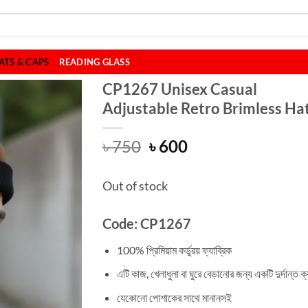
ATS & CAPS
READING GLASS
CP1267 Unisex Casual
Adjustable Retro Brimless Ha
Original
Current
৳
750
৳
600
price
price
was:
is:
Out of stock
৳ 750.
৳ 600.
Code: CP1267
100% প্রিমিয়াম কর্ডুরয় ফ্যাব্রিক
এটি কাজ, খেলাধুলা বা ঘুরে বেড়ানোর জন্য একটি দুর্দান্ত 
যেকোনো পোশাকের সাথে মানানসই