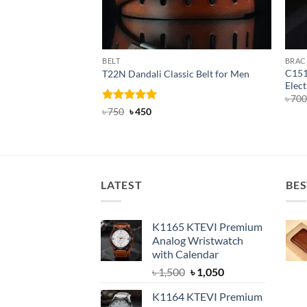
BELT
BRAC
C151
T22N Dandali Classic Belt for Men
Elect
৳
700
Rated
Original
5
Current
৳
750
৳
450
price
price
out of 5
was:
is:
৳ 750.
৳ 450.
LATEST
BES
K1165 KTEVI Premium
Analog Wristwatch
with Calendar
Original
Current
৳
1,500
৳
1,050
price
price
K1164 KTEVI Premium
was:
is: