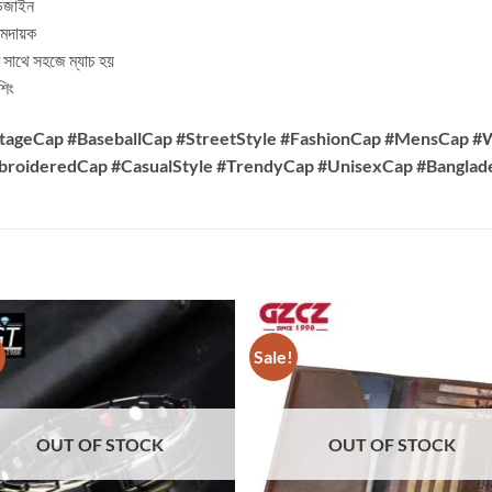
ডিজাইন
ামদায়ক
াথে সহজে ম্যাচ হয়
শিং
tageCap #BaseballCap #StreetStyle #FashionCap #MensCap 
broideredCap #CasualStyle #TrendyCap #UnisexCap #Banglad
!
Sale!
OUT OF STOCK
OUT OF STOCK