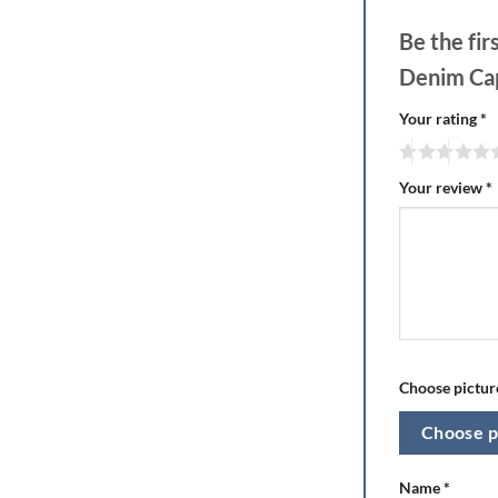
Be the fi
Denim Ca
Your rating
*
Your review
*
Choose picture
Choose p
Name
*