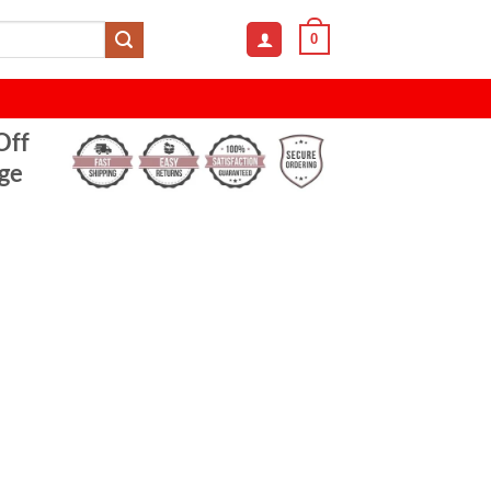
0
Off
ge