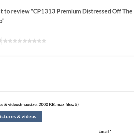
rst to review “CP1313 Premium Distressed Off The
p”
s & videos(maxsize: 2000 KB, max files: 5)
ictures & videos
Email
*