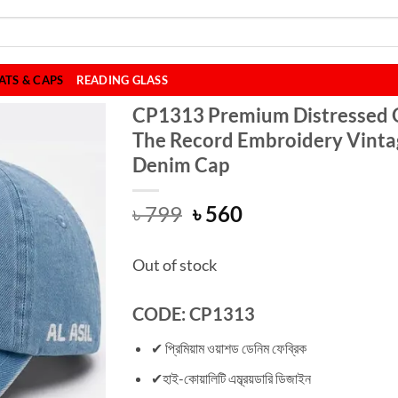
ATS & CAPS
READING GLASS
CP1313 Premium Distressed 
The Record Embroidery Vinta
Denim Cap
Original
Current
৳
799
৳
560
price
price
was:
is:
Out of stock
৳ 799.
৳ 560.
CODE: CP1313
✔ প্রিমিয়াম ওয়াশড ডেনিম ফেব্রিক
✔হাই-কোয়ালিটি এম্ব্রয়ডারি ডিজাইন