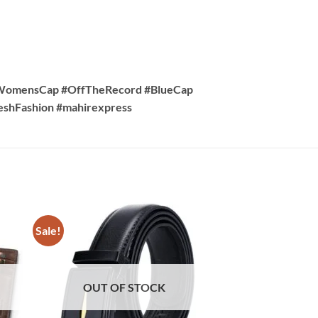
#WomensCap #OffTheRecord #BlueCap
eshFashion #mahirexpress
Sale!
Sale!
OUT OF STOCK
OUT OF