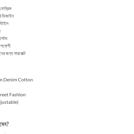
ফেব্রিক
রি ডিজাইন
স্টাইল
ং
িস্টেম
উপযোগী
শনের জন্য পারফেক্ট
um Denim Cotton
treet Fashion
djustable)
িবেন?