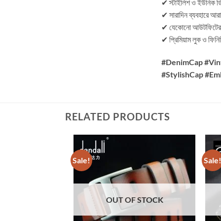
✔ স্টাইলিশ ও ইউনিক 
✔ সারাদিন ব্যবহারে আর
✔ যেকোনো আউটফিটের স
✔ প্রিমিয়াম লুক ও ফিনি
#DenimCap #Vin
#StylishCap #Em
RELATED PRODUCTS
Sale!
Sale
OUT OF STOCK