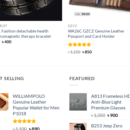
ELET
GZCZ
 Fashion detachable health
WA26C GZCZ Genuine Leather
romagnetic therapy bracelet
Passport and Card Holder
Original
Current
৳
400
price
price
was:
is:
Rated
5
Original
Current
৳
1,150
৳
850
৳ 700.
৳ 400.
price
price
out of 5
was:
is:
৳ 1,150.
৳ 850.
T SELLING
FEATURED
WILLIAMPOLO
A813 Frameless H
Genuine Leather
Anti-Blue Light
Popular Wallet for Men
Premium Glasses
P1018
Original
Curre
৳
1,350
৳
900
price
price
B253 Jeep Zero
was:
is:
Rated
5.00
Original
Current
৳
1,100
৳
890