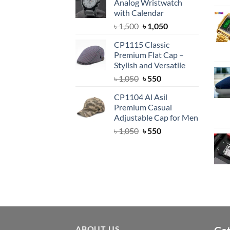
Analog Wristwatch
৳ 1,500.
৳ 1,050.
with Calendar
Original
Current
৳
1,500
৳
1,050
price
price
CP1115 Classic
was:
is:
Premium Flat Cap –
৳ 1,500.
৳ 1,050.
Stylish and Versatile
Original
Current
৳
1,050
৳
550
price
price
CP1104 Al Asil
was:
is:
Premium Casual
৳ 1,050.
৳ 550.
Adjustable Cap for Men
Original
Current
৳
1,050
৳
550
price
price
was:
is:
৳ 1,050.
৳ 550.
ABOUT US