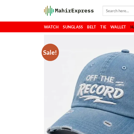
Skip
Search
to
for:
content
WATCH
SUNGLASS
BELT
TIE
WALLET
H
Sale!