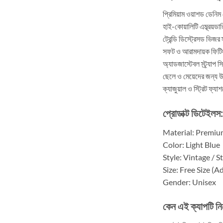
প্রিমিয়াম ওয়াশড ডেনিম 
হাই-কোয়ালিটি এম্ব্রয়ডা
ট্রেন্ডি ডিস্ট্রেসড ভিজর 
সফট ও আরামদায়ক ফিটি
অ্যাডজাস্টেবল স্ট্র্যাপ স
ছেলে ও মেয়েদের জন্য 
ক্যাজুয়াল ও স্ট্রিট ফ্যা
প্রোডাক্ট ডিটেইলস:
Material: Premi
Color: Light Blue
Style: Vintage / S
Size: Free Size (A
Gender: Unisex
কেন এই ক্যাপটি ন