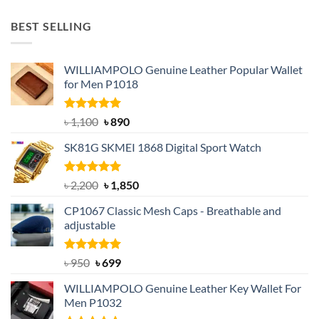
price
price
was:
is:
BEST SELLING
৳ 1,050.
৳ 550.
WILLIAMPOLO Genuine Leather Popular Wallet
for Men P1018
Rated
5.00
Original
Current
৳
1,100
৳
890
out of 5
price
price
SK81G SKMEI 1868 Digital Sport Watch
was:
is:
৳ 1,100.
৳ 890.
Rated
5.00
Original
Current
৳
2,200
৳
1,850
out of 5
price
price
CP1067 Classic Mesh Caps - Breathable and
was:
is:
adjustable
৳ 2,200.
৳ 1,850.
Rated
Original
5.00
Current
৳
950
৳
699
out of 5
price
price
WILLIAMPOLO Genuine Leather Key Wallet For
was:
is:
Men P1032
৳ 950.
৳ 699.