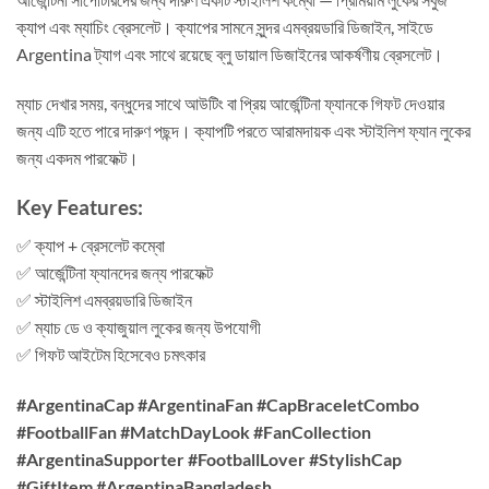
ক্যাপ এবং ম্যাচিং ব্রেসলেট। ক্যাপের সামনে সুন্দর এমব্রয়ডারি ডিজাইন, সাইডে
Argentina ট্যাগ এবং সাথে রয়েছে ব্লু ডায়াল ডিজাইনের আকর্ষণীয় ব্রেসলেট।
ম্যাচ দেখার সময়, বন্ধুদের সাথে আউটিং বা প্রিয় আর্জেন্টিনা ফ্যানকে গিফট দেওয়ার
জন্য এটি হতে পারে দারুণ পছন্দ। ক্যাপটি পরতে আরামদায়ক এবং স্টাইলিশ ফ্যান লুকের
জন্য একদম পারফেক্ট।
Key Features:
✅ ক্যাপ + ব্রেসলেট কম্বো
✅ আর্জেন্টিনা ফ্যানদের জন্য পারফেক্ট
✅ স্টাইলিশ এমব্রয়ডারি ডিজাইন
✅ ম্যাচ ডে ও ক্যাজুয়াল লুকের জন্য উপযোগী
✅ গিফট আইটেম হিসেবেও চমৎকার
#ArgentinaCap #ArgentinaFan #CapBraceletCombo
#FootballFan #MatchDayLook #FanCollection
#ArgentinaSupporter #FootballLover #StylishCap
#GiftItem #ArgentinaBangladesh