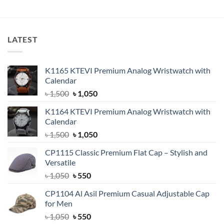
price
price
out of 5
was:
is:
৳ 700.
৳ 400.
LATEST
K1165 KTEVI Premium Analog Wristwatch with
Calendar
Original
Current
৳
1,500
৳
1,050
price
price
K1164 KTEVI Premium Analog Wristwatch with
was:
is:
Calendar
৳ 1,500.
৳ 1,050.
Original
Current
৳
1,500
৳
1,050
price
price
CP1115 Classic Premium Flat Cap – Stylish and
was:
is:
Versatile
৳ 1,500.
৳ 1,050.
Original
Current
৳
1,050
৳
550
price
price
CP1104 Al Asil Premium Casual Adjustable Cap
was:
is:
for Men
৳ 1,050.
৳ 550.
Original
Current
৳
1,050
৳
550