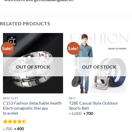
RELATED PRODUCTS
Sale!
Sale!
OUT OF STOCK
OUT OF STOCK
BRACELET
BELT
C153 Fashion detachable health
T28E Casual Style Outdoor
Electromagnetic therapy
Sports Belt
bracelet
Original
Current
৳
1,000
৳
700
price
price
was:
is:
৳ 1,000.
৳ 700.
Rated
Original
4.5
Current
৳
700
৳
400