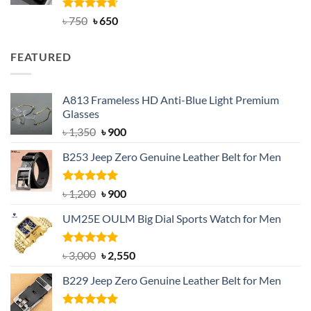
Rated
Original
4.63
Current
৳
750
৳
650
out of 5
price
price
was:
is:
FEATURED
৳ 750.
৳ 650.
A813 Frameless HD Anti-Blue Light Premium
Glasses
Original
Current
৳
1,350
৳
900
price
price
B253 Jeep Zero Genuine Leather Belt for Men
was:
is:
৳ 1,350.
৳ 900.
Rated
5.00
Original
Current
৳
1,200
৳
900
out of 5
price
price
UM25E OULM Big Dial Sports Watch for Men
was:
is:
৳ 1,200.
৳ 900.
Rated
5.00
Original
Current
৳
3,000
৳
2,550
out of 5
price
price
B229 Jeep Zero Genuine Leather Belt for Men
was:
is:
৳ 3,000.
৳ 2,550.