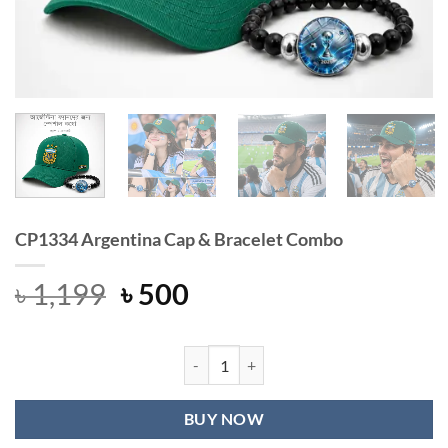
CP1334 Argentina Cap & Bracelet Combo
Original
Current
৳
1,199
৳
500
price
price
was:
is:
৳ 1,199.
৳ 500.
CP1334 Argentina Cap & Bracelet C
BUY NOW