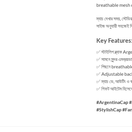
breathable mesh des
ম্যাচ দেখার সময়, স্টেড
সাইজ অনুযায়ী সহজেই ফ
Key Features
✅ স্টাইলিশ ব্ল্যাক A
✅ সামনে সুন্দর এমব্রয়ড
✅ পিছনে breathab
✅ Adjustable bac
✅ ম্যাচ ডে, আউটিং ও ক্
✅ গিফট আইটেম হিসেব
#ArgentinaCap 
#StylishCap #Fa