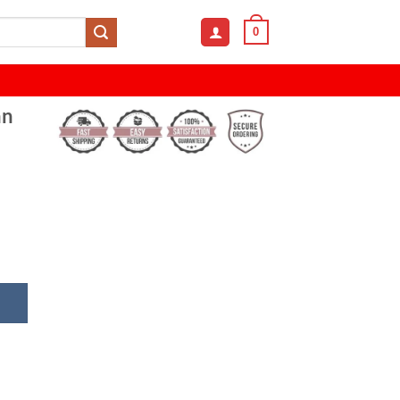
0
an
 Football Fan Premium Cap quantity