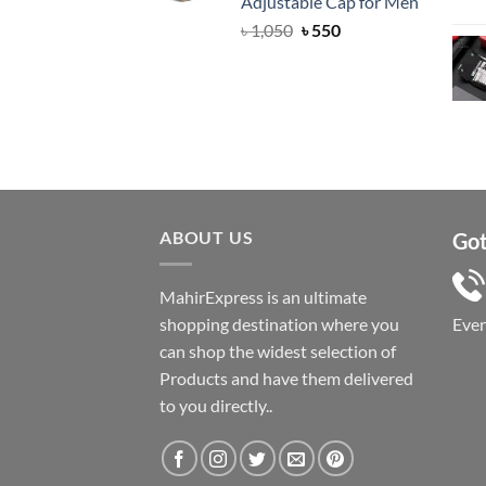
Adjustable Cap for Men
Original
Current
৳
1,050
৳
550
price
price
was:
is:
৳ 1,050.
৳ 550.
ABOUT US
Got
MahirExpress is an ultimate
shopping destination where you
Eve
can shop the widest selection of
Products and have them delivered
to you directly..