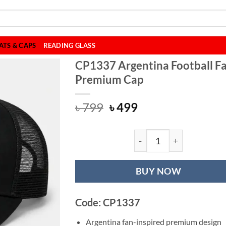
ATS & CAPS
READING GLASS
CP1337 Argentina Football F
Premium Cap
Original
Current
৳
799
৳
499
price
price
was:
is:
৳ 799.
৳ 499.
CP1337 Argentina
BUY NOW
Code: CP1337
Argentina fan-inspired premium design