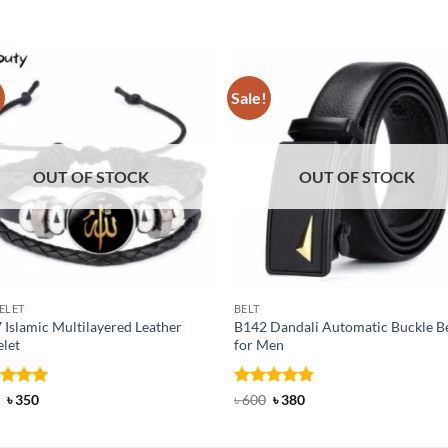
!
Sale!
OUT OF STOCK
OUT OF STOCK
ELET
BELT
Islamic Multilayered Leather
B142 Dandali Automatic Buckle Be
elet
for Men
ed
Original
5
Current
Rated
Original
4.92
Current
৳
350
৳
600
৳
380
price
price
price
price
of 5
out of 5
was:
is:
was:
is:
৳ 400.
৳ 350.
৳ 600.
৳ 380.