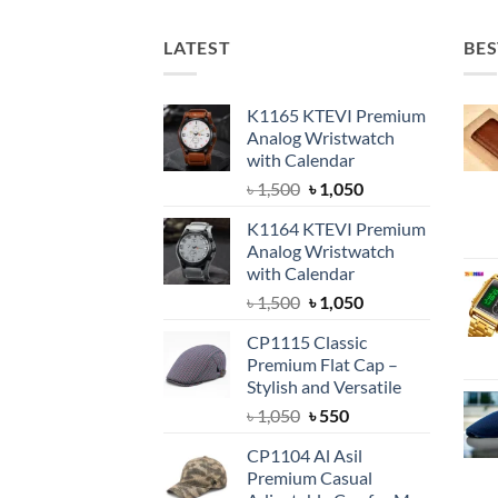
LATEST
BES
K1165 KTEVI Premium
Analog Wristwatch
with Calendar
Original
Current
৳
1,500
৳
1,050
price
price
K1164 KTEVI Premium
was:
is:
Analog Wristwatch
৳ 1,500.
৳ 1,050.
with Calendar
Original
Current
৳
1,500
৳
1,050
price
price
CP1115 Classic
was:
is:
Premium Flat Cap –
৳ 1,500.
৳ 1,050.
Stylish and Versatile
Original
Current
৳
1,050
৳
550
price
price
CP1104 Al Asil
was:
is:
Premium Casual
৳ 1,050.
৳ 550.