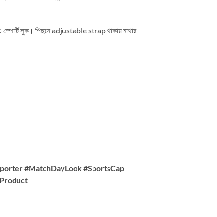
্ট ও স্পোর্টি লুক। পিছনে adjustable strap থাকায় মাথার
pporter #MatchDayLook #SportsCap
eProduct