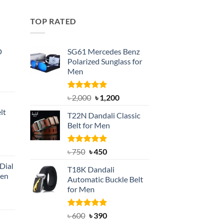
TOP RATED
D
SG61 Mercedes Benz
Polarized Sunglass for
Men
nt
Rated
5.00
Original
Current
৳
2,000
৳
1,200
out of 5
price
price
lt
T22N Dandali Classic
was:
is:
Belt for Men
৳ 2,000.
৳ 1,200.
nt
Rated
Original
5.00
Current
৳
750
৳
450
out of 5
price
price
Dial
T18K Dandali
was:
is:
Men
Automatic Buckle Belt
৳ 750.
৳ 450.
for Men
rent
e
Rated
Original
5.00
Current
৳
600
৳
390