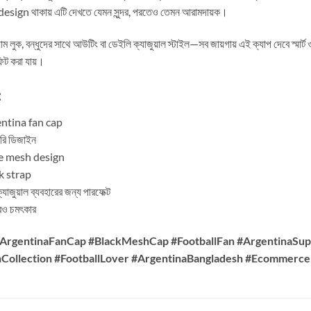
ign থাকায় এটি দেখতে যেমন সুন্দর, পরতেও তেমন আরামদায়ক।
িয়াম লুক, বন্ধুদের সাথে আউটিং বা ডেইলি ক্যাজুয়াল স্টাইল—সব জায়গায় এই ক্যাপ দেবে স্মার
িট করা যায়।
:
rgentina fan cap
ারি ডিজাইন
le mesh design
k strap
যাজুয়াল ব্যবহারের জন্য পারফেক্ট
েও চমৎকার
#ArgentinaFanCap #BlackMeshCap #FootballFan #ArgentinaSu
nCollection #FootballLover #ArgentinaBangladesh #Ecommerc