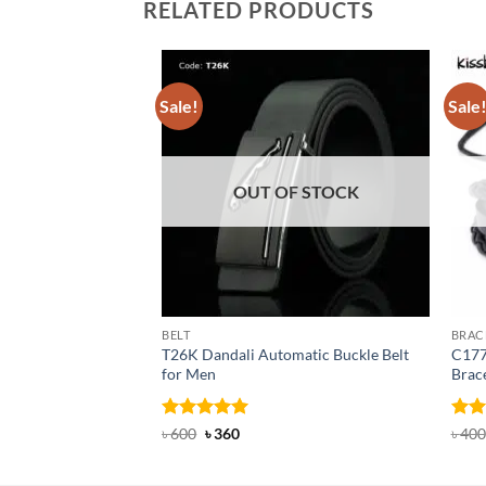
RELATED PRODUCTS
Sale!
Sale
OUT OF STOCK
BELT
BRAC
T26K Dandali Automatic Buckle Belt
C177 
for Men
Brac
Rated
Original
5
Current
Rat
৳
600
৳
360
৳
400
price
price
out of 5
out 
was:
is:
৳ 600.
৳ 360.