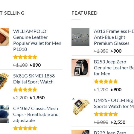
T SELLING
FEATURED
WILLIAMPOLO
A813 Frameless H
Genuine Leather
Anti-Blue Light
Popular Wallet for Men
Premium Glasses
P1018
Original
Curre
৳
1,350
৳
900
price
price
B253 Jeep Zero
was:
is:
Rated
5.00
Original
Current
৳
1,100
৳
890
Genuine Leather Be
out of 5
৳ 1,350.
৳ 900.
price
price
for Men
SK81G SKMEI 1868
was:
is:
Digital Sport Watch
৳ 1,100.
৳ 890.
Rated
5.00
Original
Curre
৳
1,200
৳
900
out of 5
price
price
Rated
5.00
Original
Current
৳
2,200
৳
1,850
UM25E OULM Big 
was:
is:
out of 5
price
price
Sports Watch for 
৳ 1,200.
৳ 900.
CP1067 Classic Mesh
was:
is:
Caps - Breathable and
৳ 2,200.
৳ 1,850.
adjustable
Rated
5.00
Original
Cur
৳
3,000
৳
2,550
out of 5
price
pric
B229 Jeep Zero