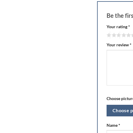
Be the fi
Your rating
*
Your review
*
Choose picture
Choose p
Name
*