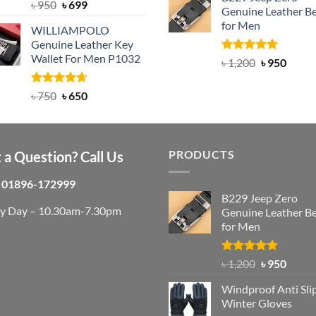
was:
is:
Rated
Original
5.00
Current
৳
950
৳
699
Genuine Leather Be
out of 5
৳ 3,000.
৳ 2,
price
price
for Men
WILLIAMPOLO
was:
is:
Genuine Leather Key
৳ 950.
৳ 699.
Wallet For Men P1032
Rated
4.92
Original
Curre
৳
1,200
৳
950
out of 5
price
price
was:
is:
Rated
Original
4.63
Current
৳
750
৳
650
out of 5
৳ 1,200.
৳ 950.
price
price
was:
is:
৳ 750.
৳ 650.
PRODUCTS
 a Question? Call Us
01896-172999
B229 Jeep Zero
ry Day – 10.30am-7.30pm
Genuine Leather Be
for Men
Rated
4.92
Original
Curre
৳
1,200
৳
950
out of 5
price
price
Windproof Anti Sli
was:
is:
Winter Gloves
৳ 1,200.
৳ 950.