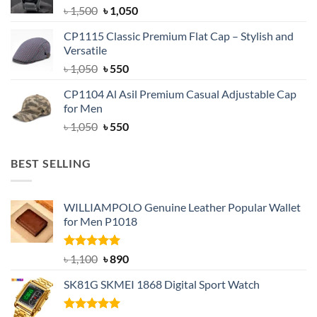
Original
Current
৳
1,500
৳
1,050
price
price
CP1115 Classic Premium Flat Cap – Stylish and
was:
is:
Versatile
৳ 1,500.
৳ 1,050.
Original
Current
৳
1,050
৳
550
price
price
CP1104 Al Asil Premium Casual Adjustable Cap
was:
is:
for Men
৳ 1,050.
৳ 550.
Original
Current
৳
1,050
৳
550
price
price
was:
is:
BEST SELLING
৳ 1,050.
৳ 550.
WILLIAMPOLO Genuine Leather Popular Wallet
for Men P1018
Rated
5.00
Original
Current
৳
1,100
৳
890
out of 5
price
price
SK81G SKMEI 1868 Digital Sport Watch
was:
is:
৳ 1,100.
৳ 890.