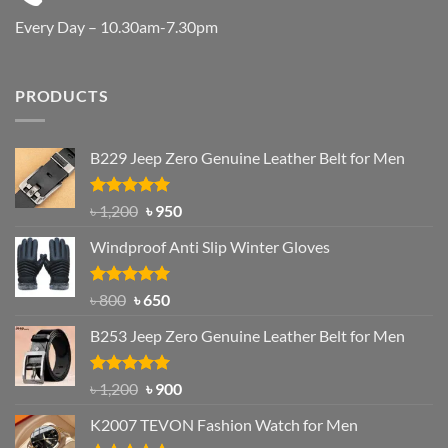
Every Day – 10.30am-7.30pm
PRODUCTS
B229 Jeep Zero Genuine Leather Belt for Men
Rated
4.92
Original
Current
৳
1,200
৳
950
out of 5
price
price
Windproof Anti Slip Winter Gloves
was:
is:
৳ 1,200.
৳ 950.
Rated
Original
4.97
Current
৳
800
৳
650
out of 5
price
price
B253 Jeep Zero Genuine Leather Belt for Men
was:
is:
৳ 800.
৳ 650.
Rated
5.00
Original
Current
৳
1,200
৳
900
out of 5
price
price
K2007 TEVON Fashion Watch for Men
was:
is: