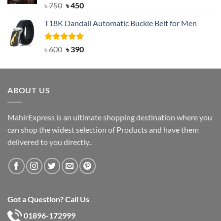
Rated
Original
5.00
Current
৳
750
৳
450
out of 5
price
price
T18K Dandali Automatic Buckle Belt for Men
was:
is:
৳ 750.
৳ 450.
Rated
Original
5.00
Current
৳
600
৳
390
out of 5
price
price
was:
is:
৳ 600.
৳ 390.
ABOUT US
MahirExpress is an ultimate shopping destination where you
can shop the widest selection of Products and have them
delivered to you directly..
Got a Question? Call Us
01896-172999