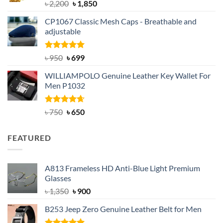
Rated
5.00
Original
Current
৳
2,200
৳
1,850
out of 5
price
price
CP1067 Classic Mesh Caps - Breathable and
was:
is:
adjustable
৳ 2,200.
৳ 1,850.
Rated
Original
5.00
Current
৳
950
৳
699
out of 5
price
price
WILLIAMPOLO Genuine Leather Key Wallet For
was:
is:
Men P1032
৳ 950.
৳ 699.
Rated
Original
4.63
Current
৳
750
৳
650
out of 5
price
price
was:
is:
FEATURED
৳ 750.
৳ 650.
A813 Frameless HD Anti-Blue Light Premium
Glasses
Original
Current
৳
1,350
৳
900
price
price
B253 Jeep Zero Genuine Leather Belt for Men
was:
is:
৳ 1,350.
৳ 900.