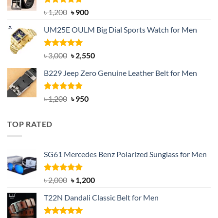
Rated
5.00
Original
Current
৳
1,200
৳
900
out of 5
price
price
UM25E OULM Big Dial Sports Watch for Men
was:
is:
৳ 1,200.
৳ 900.
Rated
5.00
Original
Current
৳
3,000
৳
2,550
out of 5
price
price
B229 Jeep Zero Genuine Leather Belt for Men
was:
is:
৳ 3,000.
৳ 2,550.
Rated
4.92
Original
Current
৳
1,200
৳
950
out of 5
price
price
was:
is:
TOP RATED
৳ 1,200.
৳ 950.
SG61 Mercedes Benz Polarized Sunglass for Men
Rated
5.00
Original
Current
৳
2,000
৳
1,200
out of 5
price
price
T22N Dandali Classic Belt for Men
was:
is:
৳ 2,000.
৳ 1,200.