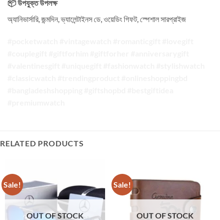
📦 উপযুক্ত উপলক্ষ
অ্যানিভার্সারি, জন্মদিন, ভ্যালেন্টাইনস ডে, ওয়েডিং গিফট, স্পেশাল সারপ্রাইজ
#pocketwatch #vintagewatch #romanticgift #lovegift
#couplegift #giftforhim #giftforher #anniversarygift
#valentinesgift #uniquegift #fashionwatch #stylishwatch
#classicwatch #trendingproduct #onlineshoppingbd
#bangladeshshopping #giftshopbd #bestgiftidea
#premiumwatch
RELATED PRODUCTS
Sale!
Sale!
OUT OF STOCK
OUT OF STOCK