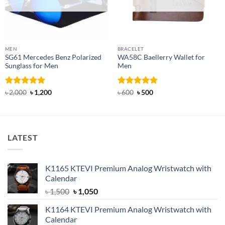
MEN
BRACELET
SG61 Mercedes Benz Polarized
WA58C Baellerry Wallet for
Sunglass for Men
Men
Rated
5
Original
Current
Rated
Original
4.83
Current
৳
2,000
৳
1,200
৳
600
৳
500
price
price
price
price
out of 5
out of 5
was:
is:
was:
is:
৳ 2,000.
৳ 1,200.
৳ 600.
৳ 500.
LATEST
K1165 KTEVI Premium Analog Wristwatch with
Calendar
Original
Current
৳
1,500
৳
1,050
price
price
K1164 KTEVI Premium Analog Wristwatch with
was:
is:
Calendar
৳ 1,500.
৳ 1,050.