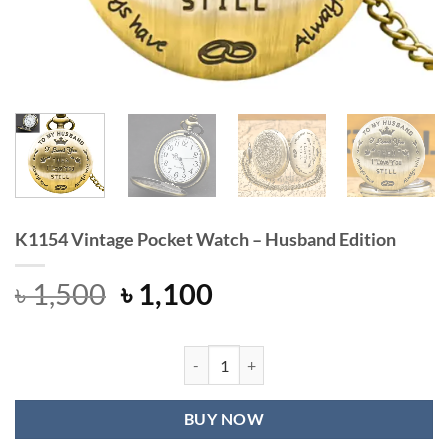
K1154 Vintage Pocket Watch – Husband Edition
Original
Current
৳
1,500
৳
1,100
price
price
was:
is:
৳ 1,500.
৳ 1,100.
K1154 Vintage Pocket Watch - Husb
BUY NOW