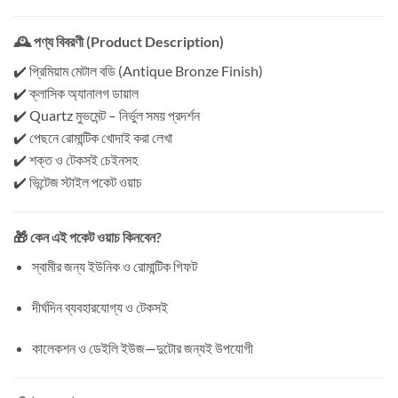
🕰️ পণ্য বিবরণী (Product Description)
✔️ প্রিমিয়াম মেটাল বডি (Antique Bronze Finish)
✔️ ক্লাসিক অ্যানালগ ডায়াল
✔️ Quartz মুভমেন্ট – নির্ভুল সময় প্রদর্শন
✔️ পেছনে রোমান্টিক খোদাই করা লেখা
✔️ শক্ত ও টেকসই চেইনসহ
✔️ ভিন্টেজ স্টাইল পকেট ওয়াচ
🎁 কেন এই পকেট ওয়াচ কিনবেন?
স্বামীর জন্য ইউনিক ও রোমান্টিক গিফট
দীর্ঘদিন ব্যবহারযোগ্য ও টেকসই
কালেকশন ও ডেইলি ইউজ—দুটোর জন্যই উপযোগী