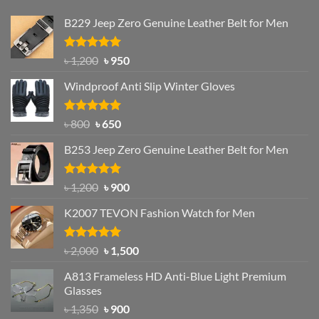
B229 Jeep Zero Genuine Leather Belt for Men
Rated
4.92
Original
Current
৳
1,200
৳
950
out of 5
price
price
Windproof Anti Slip Winter Gloves
was:
is:
৳ 1,200.
৳ 950.
Rated
Original
4.97
Current
৳
800
৳
650
out of 5
price
price
B253 Jeep Zero Genuine Leather Belt for Men
was:
is:
৳ 800.
৳ 650.
Rated
5.00
Original
Current
৳
1,200
৳
900
out of 5
price
price
K2007 TEVON Fashion Watch for Men
was:
is:
৳ 1,200.
৳ 900.
Rated
4.93
Original
Current
৳
2,000
৳
1,500
out of 5
price
price
A813 Frameless HD Anti-Blue Light Premium
was:
is:
Glasses
৳ 2,000.
৳ 1,500.
Original
Current
৳
1,350
৳
900