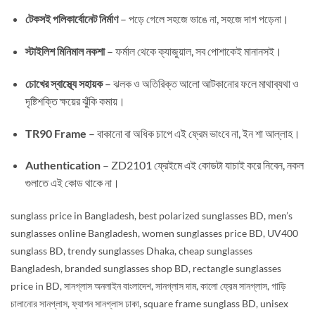
টেকসই পলিকার্বোনেট নির্মাণ
– পড়ে গেলে সহজে ভাঙে না, সহজে দাগ পড়েনা।
স্টাইলিশ মিনিমাল নকশা
– ফর্মাল থেকে ক্যাজুয়াল, সব পোশাকেই মানানসই।
চোখের স্বাস্থ্যে সহায়ক
– ঝলক ও অতিরিক্ত আলো আটকানোর ফলে মাথাব্যথা ও
দৃষ্টিশক্তি ক্ষয়ের ঝুঁকি কমায়।
TR90 Frame
– বাকানো বা অধিক চাপে এই ফ্রেম ভাংবে না, ইন শা আল্লাহ।
Authentication
– ZD2101 ফ্রেইমে এই কোডটা যাচাই করে নিবেন, নকল
গুলাতে এই কোড থাকে না।
sunglass price in Bangladesh,
best polarized sunglasses BD,
men’s
sunglasses online Bangladesh,
women sunglasses price BD,
UV400
sunglass BD,
trendy sunglasses Dhaka,
cheap sunglasses
Bangladesh,
branded sunglasses shop BD,
rectangle sunglasses
price in BD,
সানগ্লাস অনলাইন বাংলাদেশ,
সানগ্লাস দাম,
কালো ফ্রেম সানগ্লাস,
গাড়ি
চালানোর সানগ্লাস,
ফ্যাশন সানগ্লাস ঢাকা,
square frame sunglass BD,
unisex