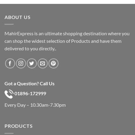
was:
is:
৳ 600.
৳ 390.
ABOUT US
MahirExpress is an ultimate shopping destination where you
can shop the widest selection of Products and have them
delivered to you directly..
Got a Question? Call Us
01896-172999
Every Day – 10.30am-7.30pm
PRODUCTS