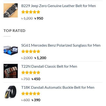
out of 5
price
price
B229 Jeep Zero Genuine Leather Belt for Men
was:
is:
৳ 3,000.
৳ 2,550.
Rated
4.92
Original
Current
৳
1,200
৳
950
out of 5
price
price
was:
is:
TOP RATED
৳ 1,200.
৳ 950.
SG61 Mercedes Benz Polarized Sunglass for Men
Rated
5.00
Original
Current
৳
2,000
৳
1,200
out of 5
price
price
T22N Dandali Classic Belt for Men
was:
is:
৳ 2,000.
৳ 1,200.
Rated
Original
5.00
Current
৳
750
৳
450
out of 5
price
price
T18K Dandali Automatic Buckle Belt for Men
was:
is:
৳ 750.
৳ 450.
Rated
Original
5.00
Current
৳
600
৳
390
out of 5
price
price