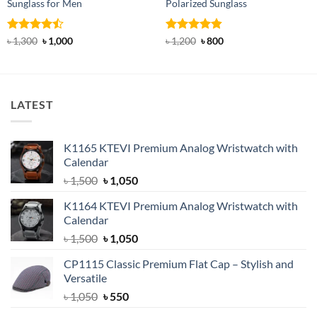
Sunglass for Men
Polarized Sunglass
Rated
Original
Current
Rated
4.83
Original
Current
৳
1,300
৳
1,000
৳
1,200
৳
800
price
price
price
price
4.43
out
out of 5
was:
is:
was:
is:
of 5
৳ 1,300.
৳ 1,000.
৳ 1,200.
৳ 800.
LATEST
K1165 KTEVI Premium Analog Wristwatch with
Calendar
Original
Current
৳
1,500
৳
1,050
price
price
K1164 KTEVI Premium Analog Wristwatch with
was:
is:
Calendar
৳ 1,500.
৳ 1,050.
Original
Current
৳
1,500
৳
1,050
price
price
CP1115 Classic Premium Flat Cap – Stylish and
was:
is:
Versatile
৳ 1,500.
৳ 1,050.
Original
Current
৳
1,050
৳
550
price
price