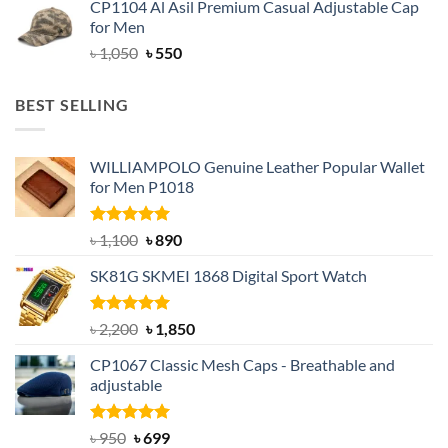
CP1104 Al Asil Premium Casual Adjustable Cap
was:
is:
for Men
৳ 1,050.
৳ 550.
Original
Current
৳
1,050
৳
550
price
price
was:
is:
BEST SELLING
৳ 1,050.
৳ 550.
WILLIAMPOLO Genuine Leather Popular Wallet
for Men P1018
Rated
5.00
Original
Current
৳
1,100
৳
890
out of 5
price
price
SK81G SKMEI 1868 Digital Sport Watch
was:
is:
৳ 1,100.
৳ 890.
Rated
5.00
Original
Current
৳
2,200
৳
1,850
out of 5
price
price
CP1067 Classic Mesh Caps - Breathable and
was:
is:
adjustable
৳ 2,200.
৳ 1,850.
Rated
Original
5.00
Current
৳
950
৳
699