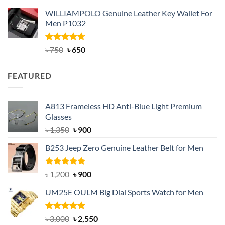
out of 5
price
price
WILLIAMPOLO Genuine Leather Key Wallet For
was:
is:
Men P1032
৳ 950.
৳ 699.
Rated
Original
4.63
Current
৳
750
৳
650
out of 5
price
price
was:
is:
FEATURED
৳ 750.
৳ 650.
A813 Frameless HD Anti-Blue Light Premium
Glasses
Original
Current
৳
1,350
৳
900
price
price
B253 Jeep Zero Genuine Leather Belt for Men
was:
is:
৳ 1,350.
৳ 900.
Rated
5.00
Original
Current
৳
1,200
৳
900
out of 5
price
price
UM25E OULM Big Dial Sports Watch for Men
was:
is:
৳ 1,200.
৳ 900.
Rated
5.00
Original
Current
৳
3,000
৳
2,550