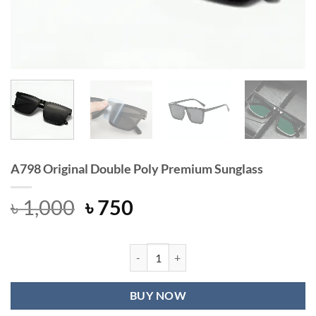
A798 Original Double Poly Premium Sunglass
Original
Current
৳
1,000
৳
750
price
price
was:
is:
৳ 1,000.
৳ 750.
A798 Original Double Poly Premium
BUY NOW